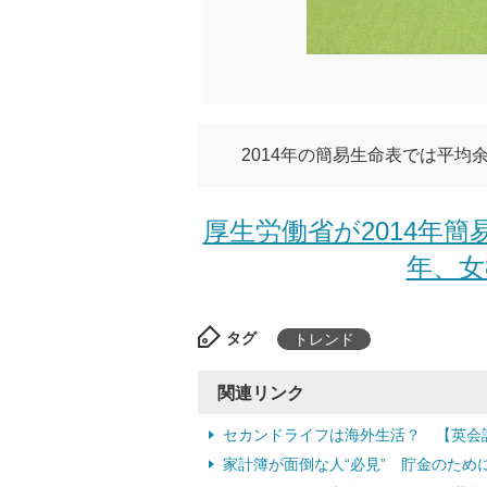
2014年の簡易生命表では平
厚生労働省が2014年簡
年、女8
タグ
トレンド
関連リンク
セカンドライフは海外生活？ 【英会
家計簿が面倒な人“必見” 貯金のため