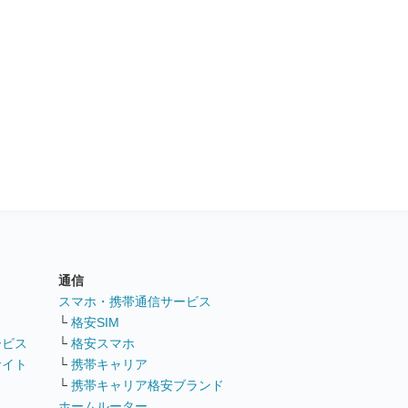
通信
ト
スマホ・携帯通信サービス
└
格安SIM
ービス
└
格安スマホ
サイト
└
携帯キャリア
└
携帯キャリア格安ブランド
ホームルーター