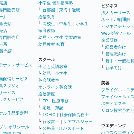
売店
小学生 個別指導塾
ビジネス
専門販売店
└
首都圏
｜
東海
｜
近畿
法人カーリース
ー系
通信教育
ネット印刷通販
販売店
└
高校生
｜
中学生
｜
小学生
ビジネスチャッ
売店
家庭教師
Web会議ツール
専門販売店
幼児・小学生 学習教室
企業研修
ー系
幼児教室 知育
└
経営者向け
販売店
└
管理職向け
スクール
└
若手・一般社
テナンスサービス
子ども英語教室
└
新卒向け
└
幼児
｜
小学生
画配信サービス
英会話教室
美容
真スタジオ
オンライン英会話
ブライダルエス
サービス
通信講座
フェイシャルエ
ックサービス
└
FP
｜
医療事務
ボディエステ
└
宅建
｜
簿記
サロン検索予約
ナル作品限定型
└
TOEIC
｜
社会保険労務士
└
行政書士
｜
ケアマネジャー
ウエディング
プリ オリジナル
└
公務員
｜
ITパスポート
ハウスウエディ
品買取 店舗