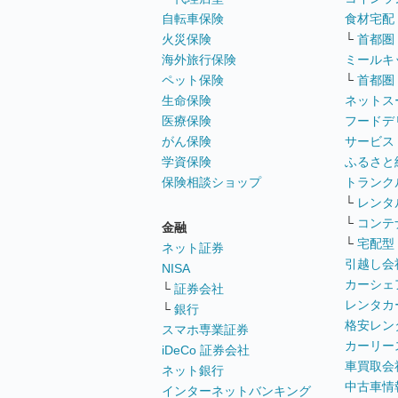
自転車保険
食材宅配
火災保険
└
首都圏
海外旅行保険
ミールキ
ペット保険
└
首都圏
生命保険
ネットス
医療保険
フードデ
がん保険
サービス
学資保険
ふるさと
保険相談ショップ
トランク
└
レンタ
└
コンテ
金融
└
宅配型
ネット証券
引越し会
NISA
カーシェ
└
証券会社
レンタカ
└
銀行
格安レン
スマホ専業証券
カーリー
iDeCo 証券会社
車買取会
ネット銀行
中古車情
インターネットバンキング