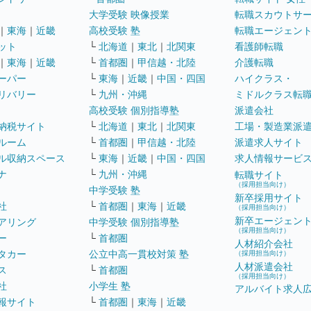
大学受験 映像授業
転職スカウトサ
｜
東海
｜
近畿
高校受験 塾
転職エージェン
ット
└
北海道
｜
東北
｜
北関東
看護師転職
｜
東海
｜
近畿
└
首都圏
｜
甲信越・北陸
介護転職
ーパー
└
東海
｜
近畿
｜
中国・四国
ハイクラス・
リバリー
└
九州・沖縄
ミドルクラス転
高校受験 個別指導塾
派遣会社
納税サイト
└
北海道
｜
東北
｜
北関東
工場・製造業派
ルーム
└
首都圏
｜
甲信越・北陸
派遣求人サイト
ル収納スペース
└
東海
｜
近畿
｜
中国・四国
求人情報サービ
ナ
└
九州・沖縄
転職サイト
（採用担当向け）
中学受験 塾
新卒採用サイト
社
└
首都圏
｜
東海
｜
近畿
（採用担当向け）
新卒エージェン
アリング
中学受験 個別指導塾
（採用担当向け）
ー
└
首都圏
人材紹介会社
タカー
公立中高一貫校対策 塾
（採用担当向け）
人材派遣会社
ス
└
首都圏
（採用担当向け）
社
小学生 塾
アルバイト求人
報サイト
└
首都圏
｜
東海
｜
近畿