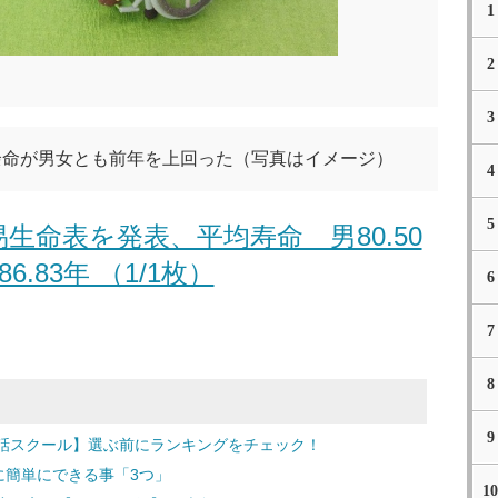
1
2
3
均余命が男女とも前年を上回った（写真はイメージ）
4
5
易生命表を発表、平均寿命 男80.50
6.83年 （1/1枚）
6
7
8
9
話スクール】選ぶ前にランキングをチェック！
に簡単にできる事「3つ」
10