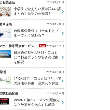
ども英会話
2024年2月21日
小学生で覚えたい英単語448語
まとめ！単語の豆知識も
動車保険
2024年2月19日
自動車保険料はゴールドとブ
ルーでどう変わる？
マホ・携帯通信サービス
2026年7月31日
日本通信SIMの評判・口コミ
は？料金プランや安さの理由
を解説
X取引
2026年7月16日
JFXの評判・口コミは？利用者
の評価や特徴・注意点を解説
額制動画配信
2026年7月10日
VIVANT 第2シーズンの配信先
は？放送日やあらすじ解説