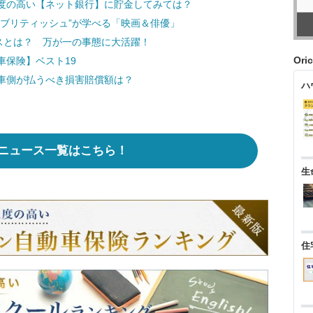
度の高い【ネット銀行】に貯金してみては？
“ブリティッシュ”が学べる「映画＆俳優」
スとは？ 万が一の事態に大活躍！
Ori
車保険】ベスト19
車側が払うべき損害賠償額は？
ハ
ニュース一覧はこちら！
生
住