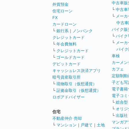
中古車販
外貨預金
└
中古車
住宅ローン
└
メーカ
FX
中古車
カードローン
バイク販
└
銀行系
｜
ノンバンク
└
バイク
クレジットカード
└
メーカ
└
年会費無料
バイク
└
クレジットカード
車検
└
ゴールドカード
カーメン
デビットカード
カフェ
キャッシュレス決済アプリ
定額制動
暗号資産取引所
子ども写
└
現物取引（仮想通貨）
電子書籍
└
証拠金取引（仮想通貨）
電子コミ
ロボアドバイザー
└
総合型
└
オリジ
住宅
└
出版社
不動産仲介 売却
マンガア
└
マンション
｜
戸建て
｜
土地
ブランド