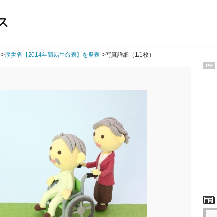
ス
>
>
厚労省【2014年簡易生命表】を発表
写真詳細（1/1枚）
PR