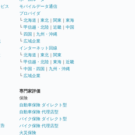
ービス
モバイルデータ通信
ト
プロバイダ
└
北海道
｜
東北
｜
関東
｜
東海
└
甲信越・北陸
｜
近畿
｜
中国
└
四国
｜
九州・沖縄
職
└
広域企業
インターネット回線
遣
└
北海道
｜
東北
｜
関東
└
甲信越・北陸
｜
東海
｜
近畿
ス
└
中国・四国
｜
九州・沖縄
└
広域企業
専門家評価
ト
保険
自動車保険 ダイレクト型
自動車保険 代理店型
バイク保険 ダイレクト型
広告
バイク保険 代理店型
火災保険