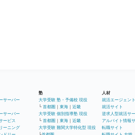
塾
人材
ーサーバー
大学受験 塾・予備校 現役
就活エージェン
└
首都圏
｜
東海
｜
近畿
就活サイト
ーサーバー
大学受験 個別指導塾 現役
逆求人型就活サ
サービス
└
首都圏
｜
東海
｜
近畿
アルバイト情報
リーニング
大学受験 難関大学特化型 現役
転職サイト
ンドリー
└
首都圏
転職サイト 女性