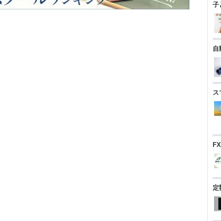
子
自
ス
F
定