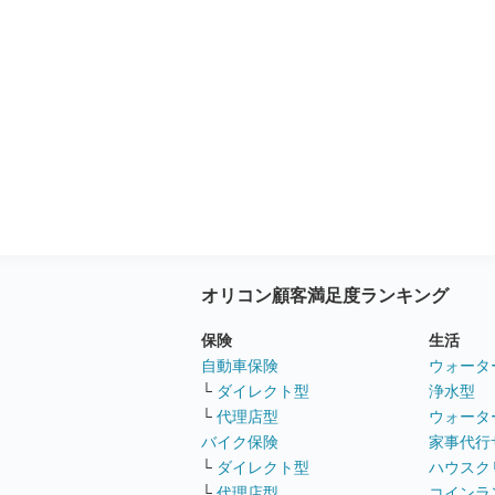
オリコン顧客満足度ランキング
保険
生活
自動車保険
ウォータ
└
ダイレクト型
浄水型
└
代理店型
ウォータ
バイク保険
家事代行
└
ダイレクト型
ハウスク
└
代理店型
コインラ