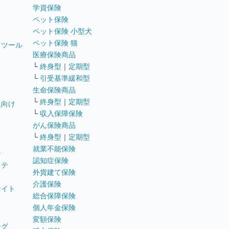
学資保険
ペット保険
ペット保険 小型犬
ペット保険 猫
トツール
医療保険商品
└
終身型
｜
定期型
└
引受基準緩和型
生命保険商品
└
終身型
｜
定期型
員向け
└
収入保障保険
がん保険商品
└
終身型
｜
定期型
就業不能保険
テ
認知症保険
ステ
外貨建て保険
介護保険
サイト
総合保障保険
個人年金保険
変額保険
ング