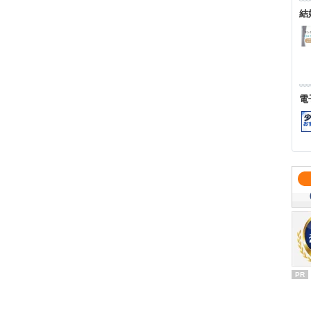
結
電
PR