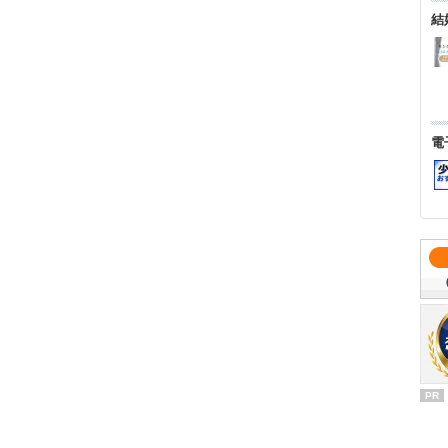
結
電
PR