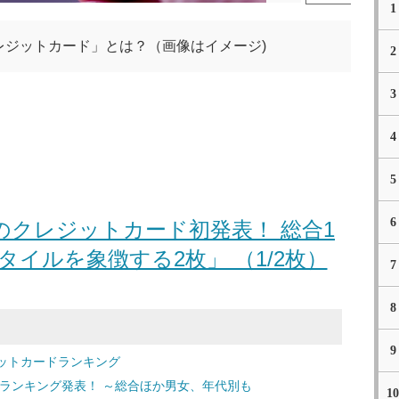
1
レジットカード」とは？（画像はイメージ)
2
3
4
5
6
のクレジットカード初発表！ 総合1
イルを象徴する2枚」 （1/2枚）
7
8
9
ットカードランキング
新ランキング発表！ ～総合ほか男女、年代別も
10