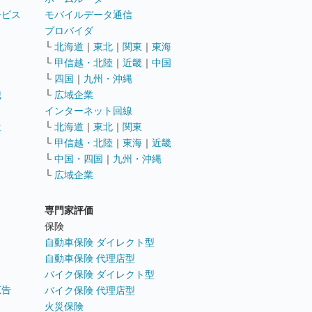
ービス
モバイルデータ通信
ト
プロバイダ
└
北海道
｜
東北
｜
関東
｜
東海
└
甲信越・北陸
｜
近畿
｜
中国
└
四国
｜
九州・沖縄
職
└
広域企業
インターネット回線
遣
└
北海道
｜
東北
｜
関東
└
甲信越・北陸
｜
東海
｜
近畿
ス
└
中国・四国
｜
九州・沖縄
└
広域企業
専門家評価
ト
保険
自動車保険 ダイレクト型
自動車保険 代理店型
バイク保険 ダイレクト型
広告
バイク保険 代理店型
火災保険