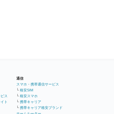
通信
ト
スマホ・携帯通信サービス
└
格安SIM
ービス
└
格安スマホ
サイト
└
携帯キャリア
└
携帯キャリア格安ブランド
ホームルーター