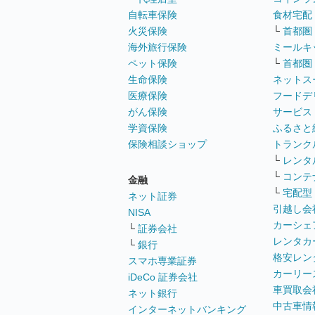
自転車保険
食材宅配
火災保険
└
首都圏
海外旅行保険
ミールキ
ペット保険
└
首都圏
生命保険
ネットス
医療保険
フードデ
がん保険
サービス
学資保険
ふるさと
保険相談ショップ
トランク
└
レンタ
└
コンテ
金融
└
宅配型
ネット証券
引越し会
NISA
カーシェ
└
証券会社
レンタカ
└
銀行
格安レン
スマホ専業証券
カーリー
iDeCo 証券会社
車買取会
ネット銀行
中古車情
インターネットバンキング