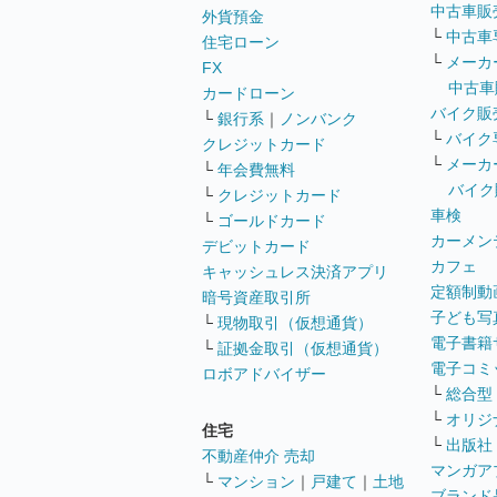
中古車販
外貨預金
└
中古車
住宅ローン
└
メーカ
FX
中古車
カードローン
バイク販
└
銀行系
｜
ノンバンク
└
バイク
クレジットカード
└
メーカ
└
年会費無料
バイク
└
クレジットカード
車検
└
ゴールドカード
カーメン
デビットカード
カフェ
キャッシュレス決済アプリ
定額制動
暗号資産取引所
子ども写
└
現物取引（仮想通貨）
電子書籍
└
証拠金取引（仮想通貨）
電子コミ
ロボアドバイザー
└
総合型
└
オリジ
住宅
└
出版社
不動産仲介 売却
マンガア
└
マンション
｜
戸建て
｜
土地
ブランド