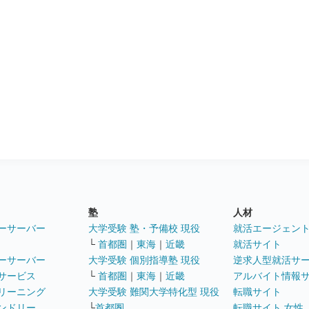
塾
人材
ーサーバー
大学受験 塾・予備校 現役
就活エージェン
└
首都圏
｜
東海
｜
近畿
就活サイト
ーサーバー
大学受験 個別指導塾 現役
逆求人型就活サ
サービス
└
首都圏
｜
東海
｜
近畿
アルバイト情報
リーニング
大学受験 難関大学特化型 現役
転職サイト
ンドリー
└
首都圏
転職サイト 女性