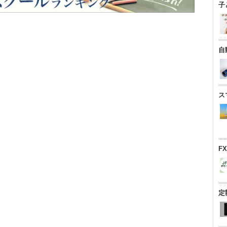
子
自
ス
F
定