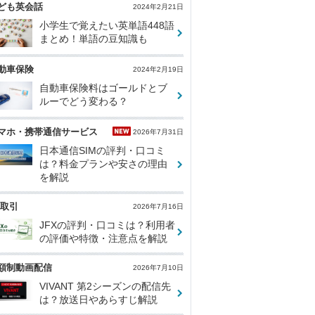
ども英会話
2024年2月21日
小学生で覚えたい英単語448語
まとめ！単語の豆知識も
動車保険
2024年2月19日
自動車保険料はゴールドとブ
ルーでどう変わる？
マホ・携帯通信サービス
2026年7月31日
日本通信SIMの評判・口コミ
は？料金プランや安さの理由
を解説
X取引
2026年7月16日
JFXの評判・口コミは？利用者
の評価や特徴・注意点を解説
額制動画配信
2026年7月10日
VIVANT 第2シーズンの配信先
は？放送日やあらすじ解説