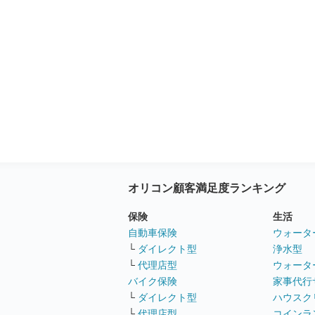
オリコン顧客満足度ランキング
保険
生活
自動車保険
ウォータ
└
ダイレクト型
浄水型
└
代理店型
ウォータ
バイク保険
家事代行
└
ダイレクト型
ハウスク
└
代理店型
コインラ