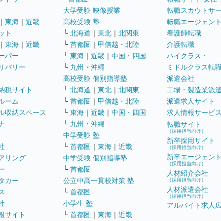
大学受験 映像授業
転職スカウトサ
｜
東海
｜
近畿
高校受験 塾
転職エージェン
ット
└
北海道
｜
東北
｜
北関東
看護師転職
｜
東海
｜
近畿
└
首都圏
｜
甲信越・北陸
介護転職
ーパー
└
東海
｜
近畿
｜
中国・四国
ハイクラス・
リバリー
└
九州・沖縄
ミドルクラス転
高校受験 個別指導塾
派遣会社
納税サイト
└
北海道
｜
東北
｜
北関東
工場・製造業派
ルーム
└
首都圏
｜
甲信越・北陸
派遣求人サイト
ル収納スペース
└
東海
｜
近畿
｜
中国・四国
求人情報サービ
ナ
└
九州・沖縄
転職サイト
（採用担当向け）
中学受験 塾
新卒採用サイト
社
└
首都圏
｜
東海
｜
近畿
（採用担当向け）
新卒エージェン
アリング
中学受験 個別指導塾
（採用担当向け）
ー
└
首都圏
人材紹介会社
タカー
公立中高一貫校対策 塾
（採用担当向け）
人材派遣会社
ス
└
首都圏
（採用担当向け）
社
小学生 塾
アルバイト求人
報サイト
└
首都圏
｜
東海
｜
近畿