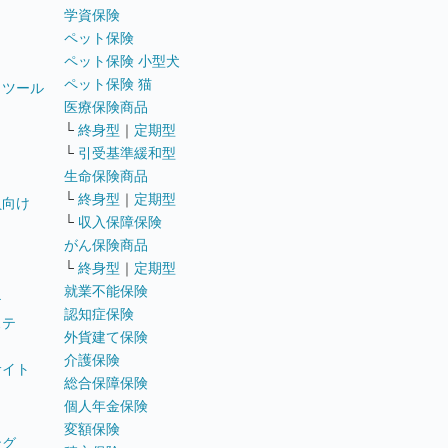
学資保険
ペット保険
ペット保険 小型犬
ペット保険 猫
トツール
医療保険商品
└
終身型
｜
定期型
└
引受基準緩和型
生命保険商品
└
終身型
｜
定期型
員向け
└
収入保障保険
がん保険商品
└
終身型
｜
定期型
就業不能保険
テ
認知症保険
ステ
外貨建て保険
介護保険
サイト
総合保障保険
個人年金保険
変額保険
ング