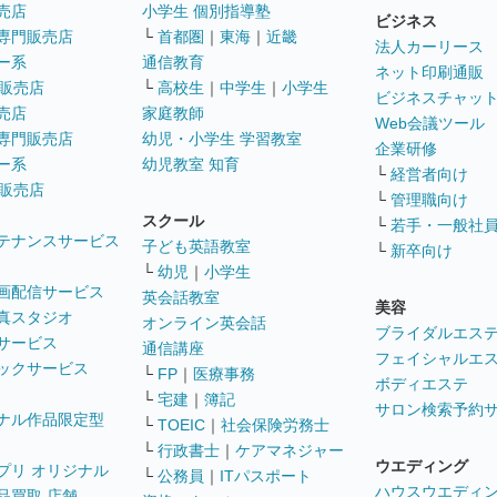
売店
小学生 個別指導塾
ビジネス
専門販売店
└
首都圏
｜
東海
｜
近畿
法人カーリース
ー系
通信教育
ネット印刷通販
販売店
└
高校生
｜
中学生
｜
小学生
ビジネスチャッ
売店
家庭教師
Web会議ツール
専門販売店
幼児・小学生 学習教室
企業研修
ー系
幼児教室 知育
└
経営者向け
販売店
└
管理職向け
スクール
└
若手・一般社
テナンスサービス
子ども英語教室
└
新卒向け
└
幼児
｜
小学生
画配信サービス
英会話教室
美容
真スタジオ
オンライン英会話
ブライダルエス
サービス
通信講座
フェイシャルエ
ックサービス
└
FP
｜
医療事務
ボディエステ
└
宅建
｜
簿記
サロン検索予約
ナル作品限定型
└
TOEIC
｜
社会保険労務士
└
行政書士
｜
ケアマネジャー
ウエディング
プリ オリジナル
└
公務員
｜
ITパスポート
ハウスウエディ
品買取 店舗