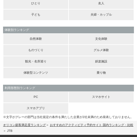
ひとり
友人
子ども
夫婦・カップル
体験別ランキング
自然体験
文化体験
ものづくり
グルメ体験
観光・名所巡り
娯楽施設
体験型コンテンツ
乗り物
利用形態別ランキング
PC
スマホサイト
スマホアプリ
※文字がグレーの部門は当社規定の条件を満たした企業が2社未満のため発表しておりません。
オリコン顧客満足度ランキング
おすすめのアクティビティ予約サイト 国内ランキング・比較
JTB