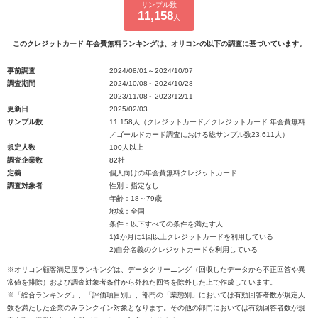
サンプル数
11,158
人
このクレジットカード 年会費無料ランキングは、オリコンの以下の調査に基づいています。
事前調査
2024/08/01～2024/10/07
調査期間
2024/10/08～2024/10/28
2023/11/08～2023/12/11
更新日
2025/02/03
サンプル数
11,158人（クレジットカード／クレジットカード 年会費無料
／ゴールドカード調査における総サンプル数23,611人）
規定人数
100人以上
調査企業数
82社
定義
個人向けの年会費無料クレジットカード
調査対象者
性別：指定なし
年齢：18～79歳
地域：全国
条件：以下すべての条件を満たす人
1)1か月に1回以上クレジットカードを利用している
2)自分名義のクレジットカードを利用している
※オリコン顧客満足度ランキングは、データクリーニング（回収したデータから不正回答や異
常値を排除）および調査対象者条件から外れた回答を除外した上で作成しています。
※「総合ランキング」、「評価項目別」、部門の「業態別」においては有効回答者数が規定人
数を満たした企業のみランクイン対象となります。その他の部門においては有効回答者数が規