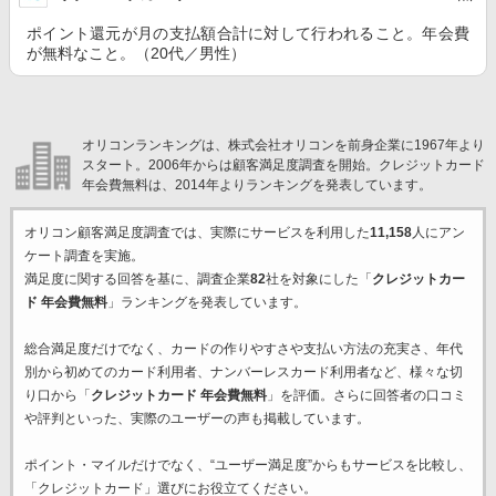
ポイント還元が月の支払額合計に対して行われること。年会費
が無料なこと。（20代／男性）
オリコンランキングは、株式会社オリコンを前身企業に1967年より
スタート。2006年からは顧客満足度調査を開始。クレジットカード
年会費無料は、2014年よりランキングを発表しています。
オリコン顧客満足度調査では、実際にサービスを利用した
11,158
人にアン
ケート調査を実施。
満足度に関する回答を基に、調査企業
82
社を対象にした「
クレジットカー
ド 年会費無料
」ランキングを発表しています。
総合満足度だけでなく、カードの作りやすさや支払い方法の充実さ、年代
別から初めてのカード利用者、ナンバーレスカード利用者など、様々な切
り口から「
クレジットカード 年会費無料
」を評価。さらに回答者の口コミ
や評判といった、実際のユーザーの声も掲載しています。
ポイント・マイルだけでなく、“ユーザー満足度”からもサービスを比較し、
「クレジットカード」選びにお役立てください。