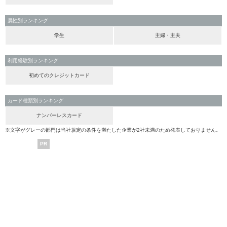
属性別ランキング
学生
主婦・主夫
利用経験別ランキング
初めてのクレジットカード
カード種類別ランキング
ナンバーレスカード
※文字がグレーの部門は当社規定の条件を満たした企業が2社未満のため発表しておりません。
PR