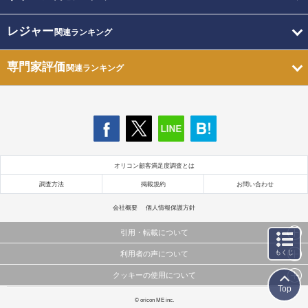
レジャー
関連ランキング
専門家評価
関連ランキング
オリコン顧客満足度調査とは
調査方法
掲載規約
お問い合わせ
会社概要
個人情報保護方針
引用・転載について
もくじ
利用者の声について
当サイトで公開されている情報（文字、写真、イラスト、画像データ等）及びこれらの配置・
編集および構造などについての著作権は株式会社oricon MEに帰属しております。
クッキーの使用について
当サイトに掲載している内容はすべてサービスの利用者が提出された見解・感想です。
これらの情報を権利者の許可なく無断転載・複製などの二次利用を行うことは固く禁じており
Top
弊社が内容について正確性を含め一切保証するものではありません。
ます。
このサイトでは Cookie を使用して、ユーザーに合わせたコンテンツや広告の表示、ソーシャル
© oricon ME inc.
弊社の見解・ 意見ではないことをご理解いただいた上でご覧ください。