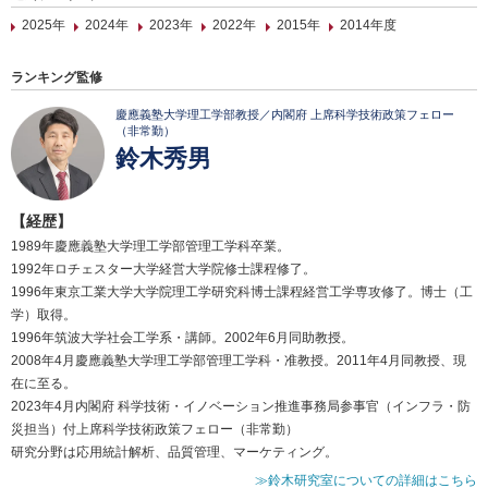
2025年
2024年
2023年
2022年
2015年
2014年度
ランキング監修
慶應義塾大学理工学部教授／内閣府 上席科学技術政策フェロー
（非常勤）
鈴木秀男
【経歴】
1989年慶應義塾大学理工学部管理工学科卒業。
1992年ロチェスター大学経営大学院修士課程修了。
1996年東京工業大学大学院理工学研究科博士課程経営工学専攻修了。博士（工
学）取得。
1996年筑波大学社会工学系・講師。2002年6月同助教授。
2008年4月慶應義塾大学理工学部管理工学科・准教授。2011年4月同教授、現
在に至る。
2023年4月内閣府 科学技術・イノベーション推進事務局参事官（インフラ・防
災担当）付上席科学技術政策フェロー（非常勤）
研究分野は応用統計解析、品質管理、マーケティング。
≫鈴木研究室についての詳細はこちら