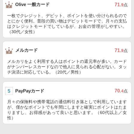
Olive 一般カード
71
.9
点
一枚でクレジット、デビット、ポイントを使い分けられるので
とにかく便利。普段の買い物はデビットモードで、月々の支払
はクレジットモードでしているが、お金の管理がしやすい。
（30代／女性）
メルカード
71
.9
点
メルカリをよく利用する人はポイントの還元率が多い。カード
がナンバーレスカードなので他人に見られる心配がない。タッ
チ決済に対応している。（20代／男性）
PayPayカード
70
.4
点
月々の保険料や携帯電話の通信料引き落としで利用しています
が、僅かなポイントでも年間にしますと確実にポイントはたま
りますし、お得感があって良いと思います。（60代以上／女
性）