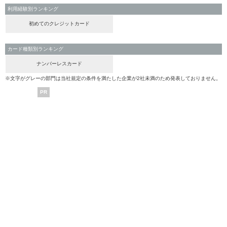
利用経験別ランキング
初めてのクレジットカード
カード種類別ランキング
ナンバーレスカード
※文字がグレーの部門は当社規定の条件を満たした企業が2社未満のため発表しておりません。
PR