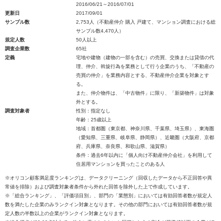
2016/06/21～2016/07/01
更新日
2017/09/01
サンプル数
2,753人（不動産仲介 購入 戸建て、マンション調査における総
サンプル数4,470人）
規定人数
50人以上
調査企業数
65社
定義
宅地や建物（建物の一部を含む）の売買、交換または貸借の代
理、仲介、斡旋行為を業務として行う企業のうち、「不動産の
売買の仲介」を業務内容とする、不動産仲介企業を対象とす
る。
また、仲介物件は、「中古物件」に限り、「新築物件」は対象
外とする。
調査対象者
性別：指定なし
年齢：25歳以上
地域：首都圏（東京都、神奈川県、千葉県、埼玉県）、東海圏
（愛知県、三重県、岐阜県、静岡県）、近畿圏（大阪府、京都
府、兵庫県、奈良県、和歌山県、滋賀県）
条件：過去6年以内に「個人向け不動産仲介会社」を利用して
住居用マンションを買ったことのある人
※オリコン顧客満足度ランキングは、データクリーニング（回収したデータから不正回答や異
常値を排除）および調査対象者条件から外れた回答を除外した上で作成しています。
※「総合ランキング」、「評価項目別」、部門の「業態別」においては有効回答者数が規定人
数を満たした企業のみランクイン対象となります。その他の部門においては有効回答者数が規
定人数の半数以上の企業がランクイン対象となります。