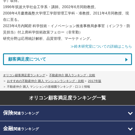
学）取得。
1996年筑波大学社会工学系・講師。2002年6月同助教授。
2008年4月慶應義塾大学理工学部管理工学科・准教授。2011年4月同教授、現
在に至る。
2023年4月内閣府 科学技術・イノベーション推進事務局参事官（インフラ・防
災担当）付上席科学技術政策フェロー（非常勤）
研究分野は応用統計解析、品質管理、マーケティング。
≫鈴木研究室についての詳細はこちら
顧客満足度について
オリコン顧客満足度ランキング
不動産仲介 購入ランキング・比較
おすすめの不動産仲介 購入 マンションランキング・比較
2017年版
不動産仲介 購入 マンションの首都圏ランキング・口コミ情報
オリコン顧客満足度
ランキング一覧
保険
関連ランキング
金融
関連ランキング