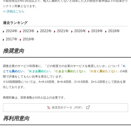
※総合得点が60.00点以上で、他人に薦めたくないと回答した人の割合が基準値以下の企業がラ
ンクイン対象となります。
≫ 詳細はこちら
過去ランキング
2024年
2023年
2022年
2021年
2020年
2019年
2018年
2017年
2016年
推奨意向
調査企業のサービス利用者に、「どの程度その企業のサービスを推奨したいか」について「
A:
とても薦めたい
」「
B:まあ薦めたい
」「
C:あまり薦めたくない
」「
D:全く薦めたくない
」の4段
階で評価をしてもらい比率を算出しています。
※10段階聴取については、A=9-10回答、B=6-8回答、C=3-5回答、D=1-2回答として割合を算
出しております。
商標対象は、回答者数が100人以上の企業です。
推奨意向データ（PDF）
再利用意向