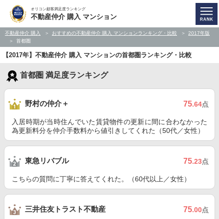
オリコン顧客満足度ランキング
不動産仲介 購入 マンション
不動産仲介 購入
おすすめの不動産仲介 購入 マンションランキング・比較
2017年版
首都圏
【2017年】不動産仲介 購入 マンションの首都圏ランキング・比較
首都圏 満足度ランキング
野村の仲介＋
75
.64
点
入居時期が当時住んでいた賃貸物件の更新に間に合わなかった
為更新料分を仲介手数料から値引きしてくれた（50代／女性）
東急リバブル
75
.23
点
こちらの質問に丁寧に答えてくれた。（60代以上／女性）
三井住友トラスト不動産
75
.00
点