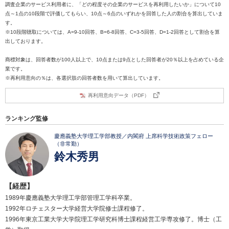
調査企業のサービス利用者に、「どの程度その企業のサービスを再利用したいか」について10
点～1点の10段階で評価してもらい、10点～6点のいずれかを回答した人の割合を算出していま
す。
※10段階聴取については、A=9-10回答、B=6-8回答、C=3-5回答、D=1-2回答として割合を算
出しております。
商標対象は、回答者数が100人以上で、10点または9点とした回答者が20％以上を占めている企
業です。
※再利用意向の％は、各選択肢の回答者数を用いて算出しています。
再利用意向データ（PDF）
ランキング監修
慶應義塾大学理工学部教授／内閣府 上席科学技術政策フェロー
（非常勤）
鈴木秀男
【経歴】
1989年慶應義塾大学理工学部管理工学科卒業。
1992年ロチェスター大学経営大学院修士課程修了。
1996年東京工業大学大学院理工学研究科博士課程経営工学専攻修了。博士（工