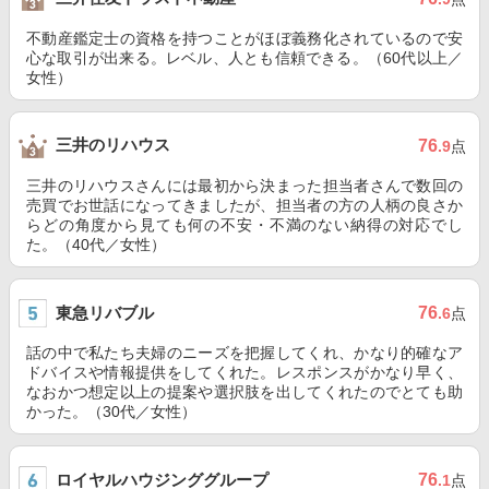
不動産鑑定士の資格を持つことがほぼ義務化されているので安
心な取引が出来る。レベル、人とも信頼できる。（60代以上／
女性）
三井のリハウス
76
.9
点
三井のリハウスさんには最初から決まった担当者さんで数回の
売買でお世話になってきましたが、担当者の方の人柄の良さか
らどの角度から見ても何の不安・不満のない納得の対応でし
た。（40代／女性）
東急リバブル
76
.6
点
話の中で私たち夫婦のニーズを把握してくれ、かなり的確なア
ドバイスや情報提供をしてくれた。レスポンスがかなり早く、
なおかつ想定以上の提案や選択肢を出してくれたのでとても助
かった。（30代／女性）
ロイヤルハウジンググループ
76
.1
点