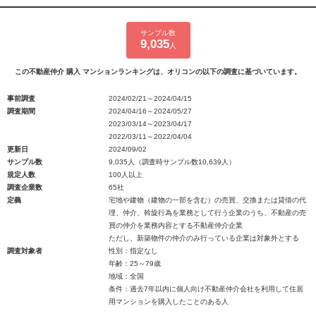
サンプル数
9,035
人
この不動産仲介 購入 マンションランキングは、オリコンの以下の調査に基づいています。
事前調査
2024/02/21～2024/04/15
調査期間
2024/04/16～2024/05/27
2023/03/14～2023/04/17
2022/03/11～2022/04/04
更新日
2024/09/02
サンプル数
9,035人（調査時サンプル数10,639人）
規定人数
100人以上
調査企業数
65社
定義
宅地や建物（建物の一部を含む）の売買、交換または貸借の代
理、仲介、斡旋行為を業務として行う企業のうち、不動産の売
買の仲介を業務内容とする不動産仲介企業
ただし、新築物件の仲介のみ行っている企業は対象外とする
調査対象者
性別：指定なし
年齢：25～79歳
地域：全国
条件：過去7年以内に個人向け不動産仲介会社を利用して住居
用マンションを購入したことのある人