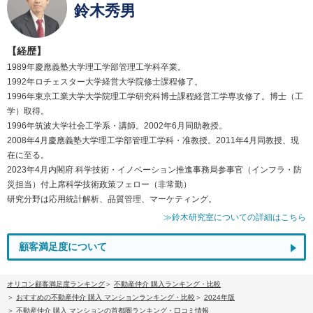
鈴木秀男
【経歴】
1989年慶應義塾大学理工学部管理工学科卒業。
1992年ロチェスター大学経営大学院修士課程修了。
1996年東京工業大学大学院理工学研究科博士課程経営工学専攻修了。博士（工
学）取得。
1996年筑波大学社会工学系・講師。2002年6月同助教授。
2008年4月慶應義塾大学理工学部管理工学科・准教授。2011年4月同教授、現
在に至る。
2023年4月内閣府 科学技術・イノベーション推進事務局参事官（インフラ・防
災担当）付上席科学技術政策フェロー（非常勤）
研究分野は応用統計解析、品質管理、マーケティング。
≫鈴木研究室についての詳細はこちら
顧客満足度について
オリコン顧客満足度ランキング
不動産仲介 購入ランキング・比較
おすすめの不動産仲介 購入 マンションランキング・比較
2024年版
不動産仲介 購入 マンションの首都圏ランキング・口コミ情報