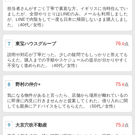
担当者さんがすごく丁寧で素直な方。イギリスに当時住んでい
ましたが、全部やりとりはLINEのみ。メールも利用しました
が、LINEで内覧をして一度も日本に帰国しないまま購入しまし
た。（40代／女性）
東宝ハウスグループ
76
.0
点
説明や対応が丁寧だった。少しの疑問でもしっかりと答えても
らえた。購入までの手順やスケジュールの提示が分かりやすく
不安なく進められた。（40代／女性）
野村の仲介+
75
.6
点
気になる物件があると言ったら、店舗から場所が離れているの
に即座に内見に行きませんかと提案してくれた。借り入れに関
しても親身にアドバイスをしてもらえた。（50代／女性）
大京穴吹不動産
75
.2
点