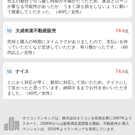
売主の都合で引っ越し時期が不確かだったため、家賃とローン
が重なる可能性があったが、うまく誰も損をしないように動い
て模索してくださった。（40代／女性）
大成有楽不動産販売
74
.9
点
売却と購入の時期にタイムラグがありましたので、支払いを待
っていただくなど交渉していただき、有り難かったです。（60
代以上／女性）
ナイス
74
.9
点
とにかく対応が早く、親切に対応して頂いたため、ナイスにし
て良かったと思っています。納得するまでお付き合いいただき
ました。（40代／女性）
オリコンランキングは、株式会社オリコンを前身企業に1967年より
スタート。2006年からは顧客満足度調査を開始。不動産仲介 購入
マンションは、2016年よりランキングを発表しています。