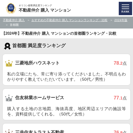
オリコン顧客満足度ランキング
不動産仲介 購入 マンション
不動産仲介 購入
おすすめの不動産仲介 購入 マンションランキング・比較
2024年版
首都圏
【2024年】不動産仲介 購入 マンションの首都圏ランキング・比較
首都圏 満足度ランキング
三菱地所ハウスネット
78
.2
点
私の立場にたち、常に寄り添ってくださいました。不明点もわ
かりやすく教えていただいています。（50代／男性）
住友林業ホームサービス
77
.1
点
購入する土地の古地図、海抜高度、地区周辺エリアの施設等
を、資料提供してくれる。（50代／女性）
三井住友トラスト不動産
76
.9
点