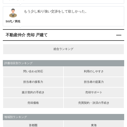
もう少し粘り強い交渉をして欲しかった。
50代／男性
不動産仲介 売却 戸建て
総合ランキング
評価項目別ランキング
問い合わせ対応
利用のしやすさ
担当者の接客力
担当者の提案力
媒介契約の手続き
売却サポート
売却価格
売買契約・決済の手続き
地域別ランキング
首都圏
東海