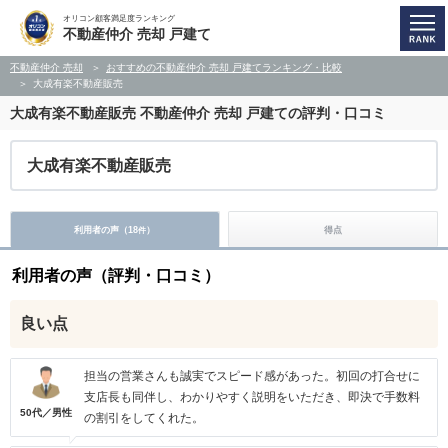
オリコン顧客満足度ランキング
不動産仲介 売却 戸建て
不動産仲介 売却
おすすめの不動産仲介 売却 戸建てランキング・比較
大成有楽不動産販売
大成有楽不動産販売
不動産仲介 売却 戸建ての評判・口コミ
大成有楽不動産販売
利用者の声（
18
）
得点
件
利用者の声（評判・口コミ）
良い点
担当の営業さんも誠実でスピード感があった。初回の打合せに
支店長も同伴し、わかりやすく説明をいただき、即決で手数料
50代／男性
の割引をしてくれた。