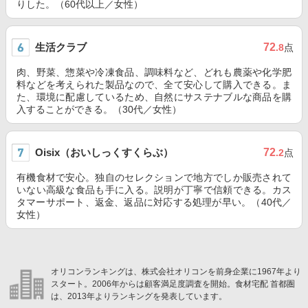
りした。（60代以上／女性）
生活クラブ
72
.8
点
肉、野菜、惣菜や冷凍食品、調味料など、どれも農薬や化学肥
料などを考えられた製品なので、全て安心して購入できる。ま
た、環境に配慮しているため、自然にサステナブルな商品を購
入することができる。（30代／女性）
Oisix（おいしっくすくらぶ）
72
.2
点
有機食材で安心。独自のセレクションで地方でしか販売されて
いない高級な食品も手に入る。説明が丁寧で信頼できる。カス
タマーサポート、返金、返品に対応する処理が早い。（40代／
女性）
オリコンランキングは、株式会社オリコンを前身企業に1967年より
スタート。2006年からは顧客満足度調査を開始。食材宅配 首都圏
は、2013年よりランキングを発表しています。