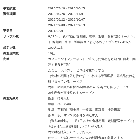
事前調査
2023/07/26～2023/10/25
調査期間
2023/10/26～2023/11/01
2022/09/22～2022/10/07
2021/09/08～2021/09/13
更新日
2024/02/01
サンプル数
6,739人（食材宅配 首都圏、東海、近畿／食材宅配 ミールキッ
ト 首都圏、東海、近畿調査における総サンプル数17,425人）
規定人数
100人以上
調査企業数
10社
定義
カタログやインターネットで注文した食材を定期的に自宅に配
達する食材宅配
ただし、以下のサービスは対象外とする
1)食材の宅配は取り扱わず、いわゆる半調理品、完成品だけを
取り扱っているサービス
2)単一の種類の食材のみ(野菜のみ 等)を取り扱うサービス
3)生産者が直接発送するサービス
調査対象者
性別：指定なし
年齢：20～84歳
地域：首都圏（埼玉県、千葉県、東京都、神奈川県）
条件：以下すべての条件を満たす人
1)過去3年以内に、月1回以上の食材宅配（定期配送サービス）
を2ヶ月以上継続利用したことがある人
2)食材を購入したことがある人
ただし、お試しサービスのみの利用者は対象外とする