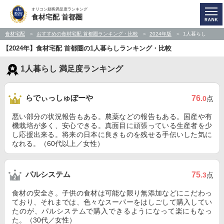
オリコン顧客満足度ランキング
食材宅配 首都圏
食材宅配
おすすめの食材宅配 首都圏ランキング・比較
2024年版
1人暮らし
【2024年】食材宅配 首都圏の1人暮らしランキング・比較
1人暮らし 満足度ランキング
らでぃっしゅぼーや
76
.0
点
悪い部分の状況報告もある。農薬などの報告もある。国産や有
機栽培が多く、安心できる。真面目に頑張っている生産者を少
し応援出来る。将来の日本に良きものを残せる手伝いした気に
なれる。（60代以上／女性）
パルシステム
75
.3
点
食材の安全さ。子供の食材は可能な限り無添加などにこだわっ
ており、それまでは、色々なスーパーをはしごして購入してい
たのが、パルシステムで購入できるようになって楽にもなっ
た。（30代／女性）