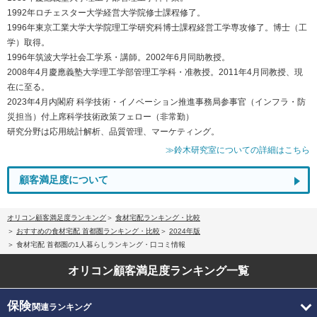
1992年ロチェスター大学経営大学院修士課程修了。
1996年東京工業大学大学院理工学研究科博士課程経営工学専攻修了。博士（工
学）取得。
1996年筑波大学社会工学系・講師。2002年6月同助教授。
2008年4月慶應義塾大学理工学部管理工学科・准教授。2011年4月同教授、現
在に至る。
2023年4月内閣府 科学技術・イノベーション推進事務局参事官（インフラ・防
災担当）付上席科学技術政策フェロー（非常勤）
研究分野は応用統計解析、品質管理、マーケティング。
≫鈴木研究室についての詳細はこちら
顧客満足度について
オリコン顧客満足度ランキング
食材宅配ランキング・比較
おすすめの食材宅配 首都圏ランキング・比較
2024年版
食材宅配 首都圏の1人暮らしランキング・口コミ情報
オリコン顧客満足度
ランキング一覧
保険
関連ランキング