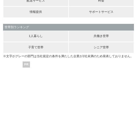
配送サービス
料金
情報提供
サポートサービス
世帯別ランキング
1人暮らし
共働き世帯
子育て世帯
シニア世帯
※文字がグレーの部門は当社規定の条件を満たした企業が2社未満のため発表しておりません。
PR