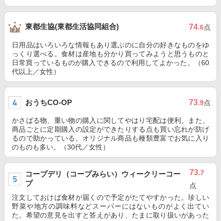
東都生協(東都生活協同組合)
74
.6
点
日用品はいろいろな情報もあり選ぶのに自分の好きなものをゆ
っくり選べる。食材は産地も分かり買ってみようと思うものと
日常買っているものが購入できるので利用してよかった。（60
代以上／女性）
おうちCO-OP
73
.9
点
かさばる物、重い物の購入に関してやはり宅配は便利。また、
商品ごとに定期購入の設定ができたりする点も買い忘れが防げ
るので助かっている。オリジナル商品も種類豊富でお気に入り
のものも多い。（30代／女性）
73
.7
コープデリ（コープみらい）ウィークリーコー
プ
点
注文しておけば食材が届くので予定がたてやすかった。珍しい
野菜や地方の調味料などスーパーにはないものがよく出てい
た。希望の意見を出すと答えがあり、たまに取り扱いがあった