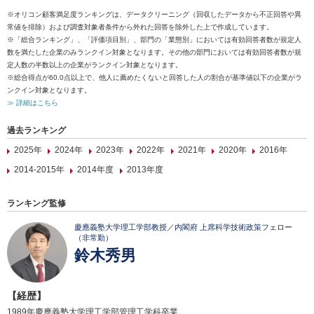
※オリコン顧客満足度ランキングは、データクリーニング（回収したデータから不正回答や異
常値を排除）および調査対象者条件から外れた回答を除外した上で作成しています。
※「総合ランキング」、「評価項目別」、部門の「業態別」においては有効回答者数が規定人
数を満たした企業のみランクイン対象となります。その他の部門においては有効回答者数が規
定人数の半数以上の企業がランクイン対象となります。
※総合得点が60.0点以上で、他人に薦めたくないと回答した人の割合が基準値以下の企業がラ
ンクイン対象となります。
≫ 詳細はこちら
過去ランキング
2025年
2024年
2023年
2022年
2021年
2020年
2016年
2014-2015年
2014年度
2013年度
ランキング監修
慶應義塾大学理工学部教授／内閣府 上席科学技術政策フェロー
（非常勤）
鈴木秀男
【経歴】
1989年慶應義塾大学理工学部管理工学科卒業。