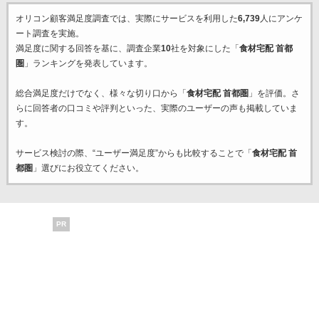
オリコン顧客満足度調査では、実際にサービスを利用した
6,739
人にアンケ
ート調査を実施。
満足度に関する回答を基に、調査企業
10
社を対象にした「
食材宅配 首都
圏
」ランキングを発表しています。
総合満足度だけでなく、様々な切り口から「
食材宅配 首都圏
」を評価。さ
らに回答者の口コミや評判といった、実際のユーザーの声も掲載していま
す。
サービス検討の際、“ユーザー満足度”からも比較することで「
食材宅配 首
都圏
」選びにお役立てください。
PR