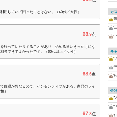
利用していて困ったことはない。（40代／女性）
カ
68
.9
点
ンを行っていたりすることがあり、始める良いきっかけにな
キ
相談できてよかったです。（60代以上／女性）
68
.6
点
P
じて優遇が異なるので、インセンティブがある。商品のライ
金
女性）
S
67
.8
点
住