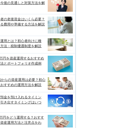
？今後の見通しと対策方法を解
身者の老後資金はいくら必要？
かる費用や準備する方法を解説
産運用とは？初心者向けに種
・方法・税制優遇制度を解説
0万円を資産運用するおすすめ
方法とポートフォリオ作成例
歳からの資産運用は必要？初心
におすすめの運用方法を解説
貨預金を預け入れるタイミン
、引き出すタイミングはいつ
0万円をどう運用する？おすす
の資産運用方法と注意点をわ