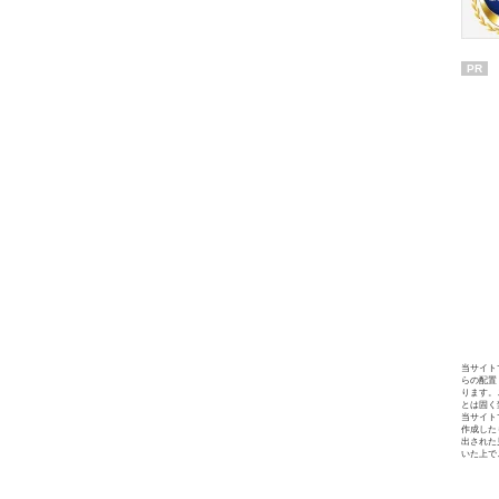
PR
当サイト
らの配置
ります。
とは固く
当サイト
作成した
出された
いた上で