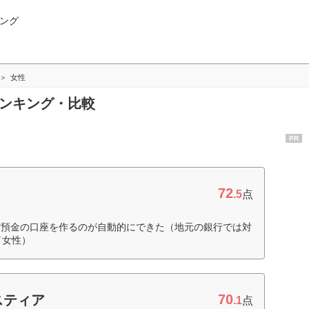
ング
女性
ランキング・比較
PR
72
.5
点
貨預金の口座を作るのが自動的にできた（地元の銀行では対
／女性）
70
スティア
.1
点