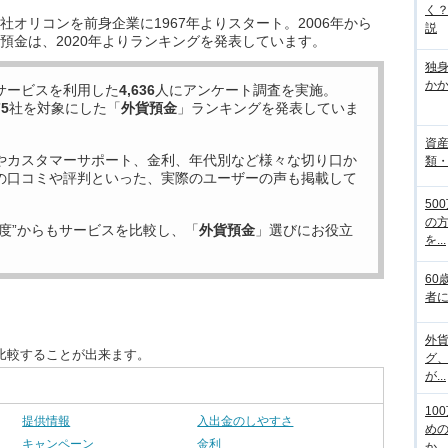
く
オリコンを前身企業に1967年よりスタート。2006年から
説
預金は、2020年よりランキングを発表しています。
独
か
サービスを利用した
4,636
人にアンケート調査を実施。
75
社を対象にした「
外貨預金
」ランキングを発表していま
資
やカスタマーサポート、金利、年代別など様々な切り口か
類
の口コミや評判といった、実際のユーザーの声も掲載して
50
の
度”からもサービスを比較し、「
外貨預金
」選びにお役立
を...
60
者
外
比較することが出来ます。
グ
が...
10
提供情報
入出金のしやすさ
め
キャンペーン
金利
か...