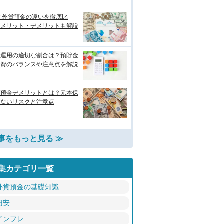
と外貨預金の違いを徹底比
！メリット・デメリットも解説
産運用の適切な割合は？預貯金
投資のバランスや注意点を解説
貨預金デメリットとは？元本保
がないリスクと注意点
事をもっと見る ≫
集カテゴリ一覧
外貨預金の基礎知識
円安
インフレ