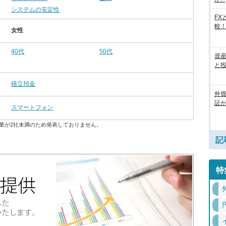
システムの安定性
FX
較
女性
40代
50代
資
と
積立預金
外
証
スマートフォン
業が2社未満のため発表しておりません。
記
特