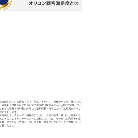
で公開されている情報（文字、写真、イラスト、画像データ等）及びこれ
・編集および構造などについての著作権は株式会社oricon MEに帰属してお
これらの情報を権利者の許可なく無断転載・複製などの二次利用を行うこ
禁じております。
で掲載しているすべての情報やデータは、当社の調査に基づいた結果から
ものとなりますが、サービスへの感想については、サービスの利用者が提
見解・感想となっており、当社の見解・意見ではないことをご理解いただ
ご覧ください。