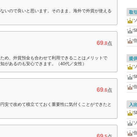
がないので良いと思います。そのまま、海外で外貨が使える
取
住
69
.8
点
るため、外貨預金も合わせて利用できることはメリットで
提
知があるのも安心できます。（40代／女性）
住
69
.6
点
の円安で改めて積立てておく重要性に気付くことができたと
入
住
69
.5
点