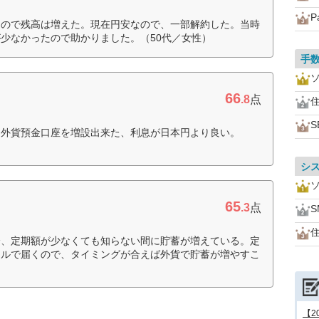
P
たので残高は増えた。現在円安なので、一部解約した。当時
少なかったので助かりました。（50代／女性）
手
66
.8
点
住
S
に外貨預金口座を増設出来た、利息が日本円より良い。
シ
65
.3
点
住
分、定期額が少なくても知らない間に貯蓄が増えている。定
ールで届くので、タイミングが合えば外貨で貯蓄が増やすこ
【2