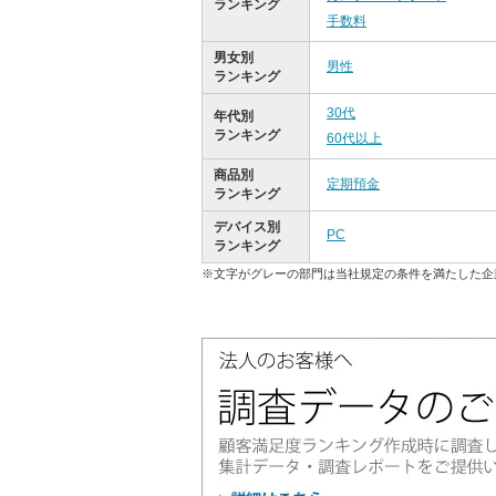
ランキング
手数料
男女別
男性
ランキング
30代
年代別
ランキング
60代以上
商品別
定期預金
ランキング
デバイス別
PC
ランキング
※文字がグレーの部門は当社規定の条件を満たした企