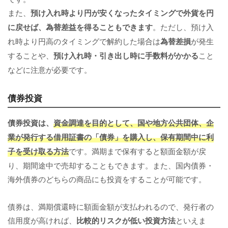
また、
預け入れ時より円が安くなったタイミングで外貨を円
に戻せば、為替差益を得ることもできます
。ただし、預け入
れ時より円高のタイミングで解約した場合は
為替差損
が発生
することや、
預け入れ時・引き出し時に手数料がかかる
こと
などに注意が必要です。
債券投資
債券投資は、
資金調達を目的として、国や地方公共団体、企
業が発行する借用証書の「債券」を購入し、保有期間中に利
子を受け取る方法
です。満期まで保有すると額面金額が戻
り、期間途中で売却することもできます。また、国内債券・
海外債券のどちらの商品にも投資をすることが可能です。
債券は、満期償還時に額面金額が支払われるので、発行者の
信用度が高ければ、
比較的リスクが低い投資方法
といえま