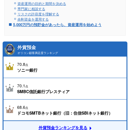
資産運用の目的と期間を決める
専門家に相談する
リスクの許容度を理解する
余剰資金を運用する
5,000万円の預貯金があったら、資産運用を始めよう
外貨預金
オリコン顧客満足度ランキング
70.8
点
ソニー銀行
70.1
点
SMBC信託銀行プレスティア
68.6
点
ドコモSMTBネット銀行（旧：住信SBIネット銀行）
外貨預金ランキングを見る