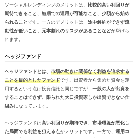
ソーシャルレンディングのメリットは、
比較的高い利回りが
期待できる
こと、
短期での運用が可能なこと
、
少額から始め
られること
です。一方のデメリットは、
途中解約ができず流
動性が低いこと、元本割れのリスクがあることなど
が挙げら
れます。
ヘッジファンド
ヘッジファンドとは、
市場の動きに関係なく利益を追求する
ことを目的としたファンド
です。出資者から集めた資金を運
用するという点は投資信託と同じですが、
一般の人が出資を
することはできず、限られた大口投資家しか出資できない仕
組み
になっています。
ヘッジファンドは
高い利回りが期待でき、市場環境が悪化し
た局面でも利益を狙える
点がメリットです。一方で、
運用コ