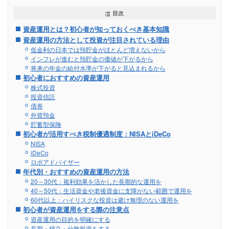
目次
資産運用とは？初心者が知っておくべき基本知識
資産運用の方法として投資が注目されている理由
低金利の日本では預貯金がほとんど増えないから
インフレが進むと預貯金の価値が下がるから
将来の年金の給付水準が下がると見込まれるから
初心者におすすめの資産運用
株式投資
投資信託
債券
外貨預金
貯蓄型保険
初心者が活用すべき税制優遇制度：NISAとiDeCo
NISA
iDeCo
ロボアドバイザー
年代別・おすすめの資産運用の方法
20～30代：複利効果を活かした長期的な運用を
40～50代：生活資金や老後資金に支障がない範囲で運用を
60代以上：ハイリスクな投資は避け無理のない運用を
初心者が資産運用をする際の注意点
資産運用の目的を明確にする
長期・積立・分散投資をする