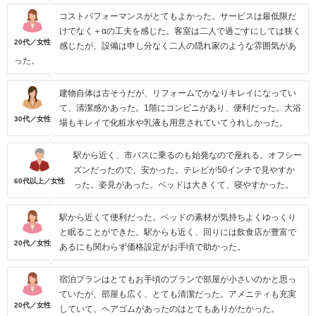
コストパフォーマンスがとてもよかった。サービスは最低限だ
けでなく＋αの工夫を感じた。客室は二人で過ごすにしては狭く
20代／女性
感じたが、設備は申し分なく二人の隠れ家のような雰囲気があ
った。
建物自体は古そうだが、リフォームでかなりキレイになってい
て、清潔感かあった。1階にコンビニがあり、便利だった。大浴
30代／女性
場もキレイで化粧水や乳液も用意されていてうれしかった。
駅から近く、市バスに乗るのも始発なので座れる。オフシー
ズンだったので、安かった。テレビが50インチで見やすか
60代以上／女性
った。姿見があった。ベッドは大きくて、寝やすかった。
駅から近くて便利だった。ベッドの素材が気持ちよくゆっくり
と眠ることができた。駅からも近く、回りには飲食店が豊富で
20代／女性
あるにも関わらず価格設定がお手頃で助かった。
宿泊プランはとてもお手頃のプランで部屋が小さいのかと思っ
ていたが、部屋も広く、とても清潔だった。アメニティも充実
20代／女性
していて、ヘアゴムがあったのはとてもありがたかった。