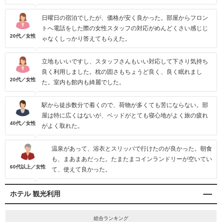
日曜日の宿泊でしたが、価格が安く良かった。部屋からフロン
トへ電話をした際の女性スタッフの対応がめんどくさい感じじ
20代／女性
ゃなくしっかり答えてもらえた。
立地もいいですし、スタッフさんもいい対応して下さり気持ち
良く利用しました。枕の固さもちょうど良く、良く眠れまし
20代／女性
た。室内も館内も綺麗でした。
駅から徒歩数分で着くので、荷物が多くても苦にならない。部
屋は特に広くはないが、ベッドがとても寝心地がよく旅の疲れ
40代／女性
がよく取れた。
温泉があって、浴衣とスリッパで行けたのが良かった。朝食
も、まあまあだった。たまたまコインランドリーが空いてい
60代以上／女性
て、使えて良かった。
ホテル 観光利用
総合ランキング