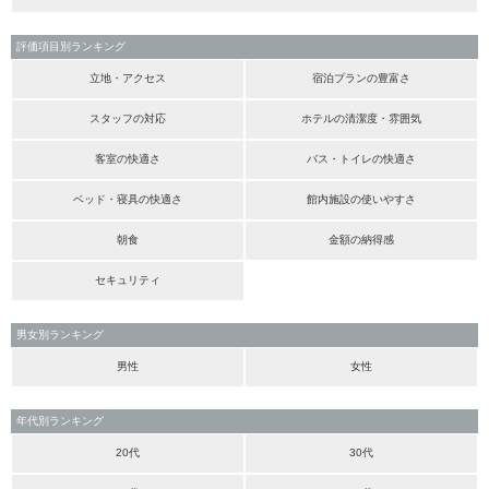
評価項目別ランキング
立地・アクセス
宿泊プランの豊富さ
スタッフの対応
ホテルの清潔度・雰囲気
客室の快適さ
バス・トイレの快適さ
ベッド・寝具の快適さ
館内施設の使いやすさ
朝食
金額の納得感
セキュリティ
男女別ランキング
男性
女性
年代別ランキング
20代
30代