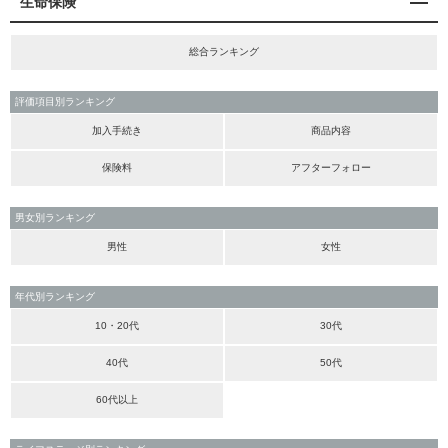
生命保険
総合ランキング
評価項目別ランキング
加入手続き
商品内容
保険料
アフターフォロー
男女別ランキング
男性
女性
年代別ランキング
10・20代
30代
40代
50代
60代以上