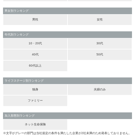
男女別ランキング
男性
女性
年代別ランキング
10・20代
30代
40代
50代
60代以上
ライフステージ別ランキング
独身
夫婦のみ
ファミリー
加入形態別ランキング
ネット生命保険
※文字がグレーの部門は当社規定の条件を満たした企業が2社未満のため発表しておりません。