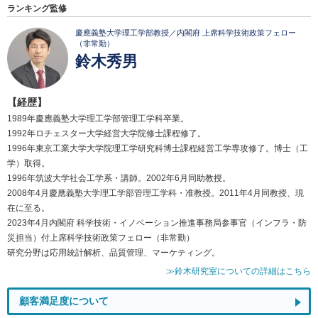
ランキング監修
慶應義塾大学理工学部教授／内閣府 上席科学技術政策フェロー
（非常勤）
鈴木秀男
【経歴】
1989年慶應義塾大学理工学部管理工学科卒業。
1992年ロチェスター大学経営大学院修士課程修了。
1996年東京工業大学大学院理工学研究科博士課程経営工学専攻修了。博士（工
学）取得。
1996年筑波大学社会工学系・講師。2002年6月同助教授。
2008年4月慶應義塾大学理工学部管理工学科・准教授。2011年4月同教授、現
在に至る。
2023年4月内閣府 科学技術・イノベーション推進事務局参事官（インフラ・防
災担当）付上席科学技術政策フェロー（非常勤）
研究分野は応用統計解析、品質管理、マーケティング。
≫鈴木研究室についての詳細はこちら
顧客満足度について