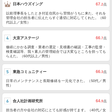
日本ハウズイング
67
.2
点
以前理事長をしたとき付近住民から苦情がうちに来た。それを
管理会社の担当者に伝えたらすぐ適切に対応してくれた。（60
代以上／女性）
大京アステージ
66
.7
点
修繕にかかる調査・業者の選定・見積書の確認・工事の監督・
検査確認等、我々素人の管理組合では大変なところを担っても
らえた。（60代以上／男性）
東急コミュニティー
66
.3
点
日常のメンテナンスと長期修繕を一元化できた。（50代／男
性）
合人社計画研究所
64
.9
点
担当者の方や会社の対応にとても好感が持てます。（40代／女