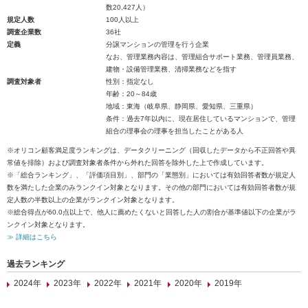
数20,427人）
規定人数
100人以上
調査企業数
36社
定義
分譲マンションの管理を行う企業
なお、管理業務内容は、管理組合サポート業務、管理員業務、
建物・設備管理業務、清掃業務などを指す
調査対象者
性別：指定なし
年齢：20～84歳
地域：東海（岐阜県、静岡県、愛知県、三重県）
条件：過去7年以内に、現在居住しているマンションで、管理
組合の理事会の理事を担当したことがある人
※オリコン顧客満足度ランキングは、データクリーニング（回収したデータから不正回答や異
常値を排除）および調査対象者条件から外れた回答を除外した上で作成しています。
※「総合ランキング」、「評価項目別」、部門の「業態別」においては有効回答者数が規定人
数を満たした企業のみランクイン対象となります。その他の部門においては有効回答者数が規
定人数の半数以上の企業がランクイン対象となります。
※総合得点が60.0点以上で、他人に薦めたくないと回答した人の割合が基準値以下の企業がラ
ンクイン対象となります。
≫ 詳細はこちら
過去ランキング
2024年
2023年
2022年
2021年
2020年
2019年