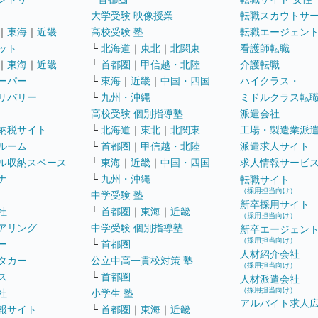
大学受験 映像授業
転職スカウトサ
｜
東海
｜
近畿
高校受験 塾
転職エージェン
ット
└
北海道
｜
東北
｜
北関東
看護師転職
｜
東海
｜
近畿
└
首都圏
｜
甲信越・北陸
介護転職
ーパー
└
東海
｜
近畿
｜
中国・四国
ハイクラス・
リバリー
└
九州・沖縄
ミドルクラス転
高校受験 個別指導塾
派遣会社
納税サイト
└
北海道
｜
東北
｜
北関東
工場・製造業派
ルーム
└
首都圏
｜
甲信越・北陸
派遣求人サイト
ル収納スペース
└
東海
｜
近畿
｜
中国・四国
求人情報サービ
ナ
└
九州・沖縄
転職サイト
（採用担当向け）
中学受験 塾
新卒採用サイト
社
└
首都圏
｜
東海
｜
近畿
（採用担当向け）
アリング
中学受験 個別指導塾
新卒エージェン
（採用担当向け）
ー
└
首都圏
人材紹介会社
タカー
公立中高一貫校対策 塾
（採用担当向け）
ス
└
首都圏
人材派遣会社
（採用担当向け）
社
小学生 塾
アルバイト求人
報サイト
└
首都圏
｜
東海
｜
近畿