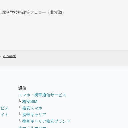
付上席科学技術政策フェロー（非常勤）
2024年版
通信
ト
スマホ・携帯通信サービス
└
格安SIM
ービス
└
格安スマホ
サイト
└
携帯キャリア
└
携帯キャリア格安ブランド
ホームルーター