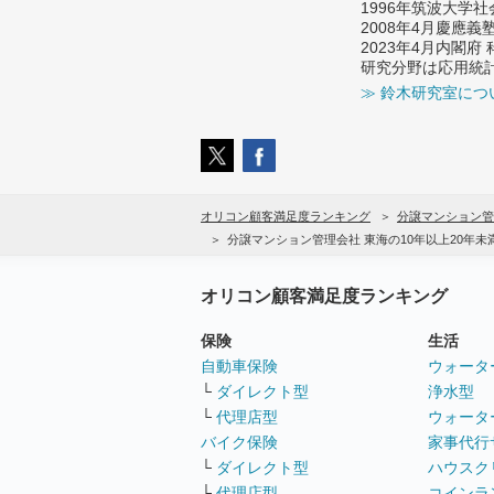
1996年筑波大学
2008年4月慶應
2023年4月内閣
研究分野は応用統
≫ 鈴木研究室につ
オリコン顧客満足度ランキング
分譲マンション管
分譲マンション管理会社 東海の10年以上20年
オリコン顧客満足度ランキング
保険
生活
自動車保険
ウォータ
└
ダイレクト型
浄水型
└
代理店型
ウォータ
バイク保険
家事代行
└
ダイレクト型
ハウスク
└
代理店型
コインラ