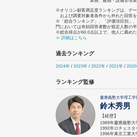
業務、建物・設備管理業
※オリコン顧客満足度ランキングは、デー
および調査対象者条件から外れた回答を
※「総合ランキング」、「評価項目別」、
門においては有効回答者数が規定人数の半
※総合得点が60.0点以上で、他人に薦
≫ 詳細はこちら
過去ランキング
2024年
/
2023年
/
2022年
/
2021年
/
202
ランキング監修
慶應義塾大学理工学
鈴木秀男
【経歴】
1989年慶應義塾
1992年ロチェス
1996年東京工業