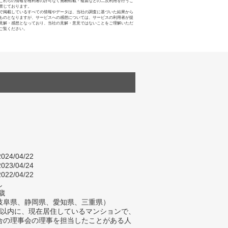
これらの情報を権利者の許可なく無断転載・複製などの二次利用を行うこ
禁じております。
で掲載しているすべての情報やデータは、当社の調査に基づいた結果から
ものとなりますが、サービスへの感想については、サービスの利用者が提
見解・感想となっており、当社の見解・意見ではないことをご理解いただ
ご覧ください。
024/04/22
023/04/24
022/04/22
し
歳
岐阜県、静岡県、愛知県、三重県）
年以内に、現在居住しているマンションで、
合の理事会の理事を担当したことがある人