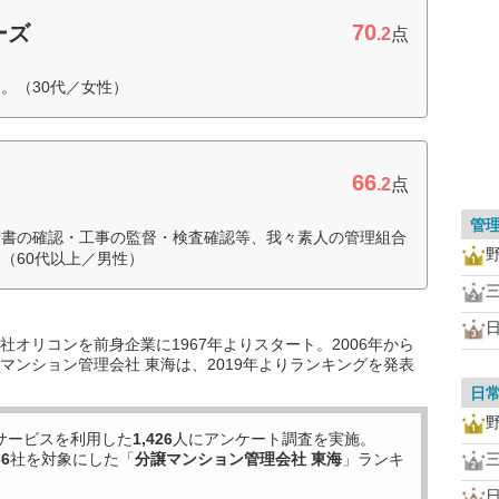
70
ーズ
.2
点
。（30代／女性）
66
.2
点
管
積書の確認・工事の監督・検査確認等、我々素人の管理組合
（60代以上／男性）
オリコンを前身企業に1967年よりスタート。2006年から
マンション管理会社 東海は、2019年よりランキングを発表
日
サービスを利用した
1,426
人にアンケート調査を実施。
36
社を対象にした「
分譲マンション管理会社 東海
」ランキ