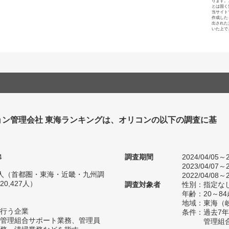
ります。
とは固く
当サイト
作成した
出された
いた上で
ョン管理会社 東海ランキングは、オリコンの以下の調査に基
4
調査期間
2024/04/05～2
2023/04/07～2
26人（首都圏・東海・近畿・九州調
2022/04/08～2
0,427人）
調査対象者
性別：指定な
年齢：20～84
地域：東海（
行う企業
条件：過去7
管理組合サポート業務、管理員
管理組