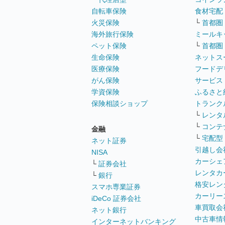
自転車保険
食材宅配
火災保険
└
首都圏
海外旅行保険
ミールキ
ペット保険
└
首都圏
生命保険
ネットス
医療保険
フードデ
がん保険
サービス
学資保険
ふるさと
保険相談ショップ
トランク
└
レンタ
└
コンテ
金融
└
宅配型
ネット証券
引越し会
NISA
カーシェ
└
証券会社
レンタカ
└
銀行
格安レン
スマホ専業証券
カーリー
iDeCo 証券会社
車買取会
ネット銀行
中古車情
インターネットバンキング