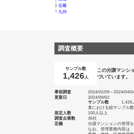
近畿
九州
調査概要
サンプル数
この分譲マンシ
1,426
づいています。
人
事前調査
2024/02/09～2024/04/0
更新日
2024/09/02
サンプル数
1,4
査における総サンプル数2
規定人数
100人以上
調査企業数
36社
定義
分譲マンションの管理を
なお、管理業務内容は、