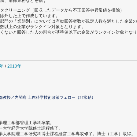
務、清掃業務などを指す
タクリーニング（回収したデータから不正回答や異常値を排除）
除外した上で作成しています。
部門の「業態別」においては有効回答者数が規定人数を満たした企業の
数以上の企業がランクイン対象となります。
めたくないと回答した人の割合が基準値以下の企業がランクイン対象とな
0年
/
2019年
部教授／内閣府 上席科学技術政策フェロー（非常勤）
大学理工学部管理工学科卒業。
ター大学経営大学院修士課程修了。
大学大学院理工学研究科博士課程経営工学専攻修了。博士（工学）取得。