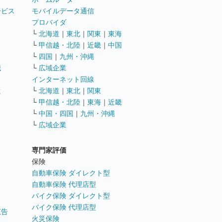
ービス
モバイルデータ通信
ト
プロバイダ
└
北海道
｜
東北
｜
関東
｜
東海
└
甲信越・北陸
｜
近畿
｜
中国
└
四国
｜
九州・沖縄
職
└
広域企業
インターネット回線
遣
└
北海道
｜
東北
｜
関東
└
甲信越・北陸
｜
東海
｜
近畿
ス
└
中国・四国
｜
九州・沖縄
└
広域企業
専門家評価
ト
保険
自動車保険 ダイレクト型
自動車保険 代理店型
バイク保険 ダイレクト型
バイク保険 代理店型
広告
火災保険