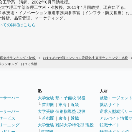
社会工学系・講師。2002年6月同助教授。
義塾大学理工学部管理工学科・准教授。2011年4月同教授、現在に至る。
府 科学技術・イノベーション推進事務局参事官（インフラ・防災担当）
計解析、品質管理、マーケティング。
いての詳細はこちら
理会社ランキング・比較
おすすめの分譲マンション管理会社 東海ランキング・比較
未満ランキング・口コミ情報
塾
人材
ーサーバー
大学受験 塾・予備校 現役
就活エージェン
└
首都圏
｜
東海
｜
近畿
就活サイト
ーサーバー
大学受験 個別指導塾 現役
逆求人型就活サ
サービス
└
首都圏
｜
東海
｜
近畿
アルバイト情報
リーニング
大学受験 難関大学特化型 現役
転職サイト
ンドリー
└
首都圏
転職サイト 女性