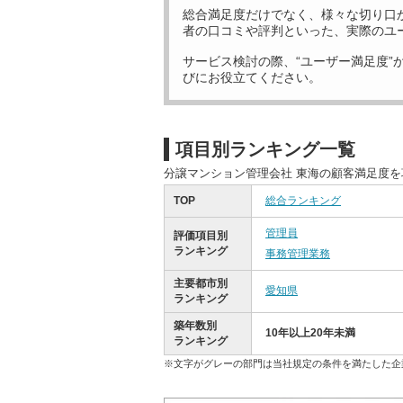
総合満足度だけでなく、様々な切り口
者の口コミや評判といった、実際のユ
サービス検討の際、“ユーザー満足度”
びにお役立てください。
項目別ランキング一覧
分譲マンション管理会社 東海の顧客満足度
TOP
総合ランキング
管理員
評価項目別
ランキング
事務管理業務
主要都市別
愛知県
ランキング
築年数別
10年以上20年未満
ランキング
※文字がグレーの部門は当社規定の条件を満たした企