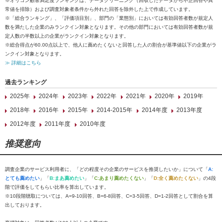
※オリコン顧客満足度ランキングは、データクリーニング（回収したデータから不正回答や異
常値を排除）および調査対象者条件から外れた回答を除外した上で作成しています。
※「総合ランキング」、「評価項目別」、部門の「業態別」においては有効回答者数が規定人
数を満たした企業のみランクイン対象となります。その他の部門においては有効回答者数が規
定人数の半数以上の企業がランクイン対象となります。
※総合得点が60.00点以上で、他人に薦めたくないと回答した人の割合が基準値以下の企業がラ
ンクイン対象となります。
≫ 詳細はこちら
過去ランキング
2025年
2024年
2023年
2022年
2021年
2020年
2019年
2018年
2016年
2015年
2014-2015年
2014年度
2013年度
2012年度
2011年度
2010年度
推奨意向
調査企業のサービス利用者に、「どの程度その企業のサービスを推奨したいか」について「
A:
とても薦めたい
」「
B:まあ薦めたい
」「
C:あまり薦めたくない
」「
D:全く薦めたくない
」の4段
階で評価をしてもらい比率を算出しています。
※10段階聴取については、A=9-10回答、B=6-8回答、C=3-5回答、D=1-2回答として割合を算
出しております。