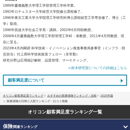
1989年慶應義塾大学理工学部管理工学科卒業。
1992年ロチェスター大学経営大学院修士課程修了。
1996年東京工業大学大学院理工学研究科博士課程経営工学専攻修了。博士（工
学）取得。
1996年筑波大学社会工学系・講師。2002年6月同助教授。
2008年4月慶應義塾大学理工学部管理工学科・准教授。2011年4月同教授、現
在に至る。
2023年4月内閣府 科学技術・イノベーション推進事務局参事官（インフラ・防
災担当）付上席科学技術政策フェロー（非常勤）
研究分野は応用統計解析、品質管理、マーケティング。
≫鈴木研究室についての詳細はこちら
顧客満足度について
オリコン顧客満足度ランキング
おすすめの医療保険ランキング・比較
2020年版
医療保険の日帰り入院ランキング・口コミ情報
オリコン顧客満足度
ランキング一覧
保険
関連ランキング