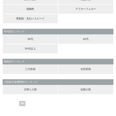
保険料
アフターフォロー
受取額・支払いスピード
年代別ランキング
30代
40代
50代以上
病気別ランキング
三大疾病
女性疾病
入院給付金期間別ランキング
日帰り入院
短期入院
PR