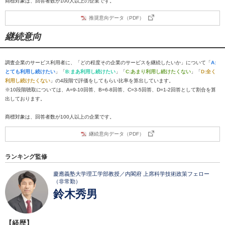
商標対象は、回答者数が100人以上の企業です。
推奨意向データ（PDF）
継続意向
調査企業のサービス利用者に、「どの程度その企業のサービスを継続したいか」について「
A:
とても利用し続けたい
」「
B:まあ利用し続けたい
」「
C:あまり利用し続けたくない
」「
D:全く
利用し続けたくない
」の4段階で評価をしてもらい比率を算出しています。
※10段階聴取については、A=9-10回答、B=6-8回答、C=3-5回答、D=1-2回答として割合を算
出しております。
商標対象は、回答者数が100人以上の企業です。
継続意向データ（PDF）
ランキング監修
慶應義塾大学理工学部教授／内閣府 上席科学技術政策フェロー
（非常勤）
鈴木秀男
【経歴】