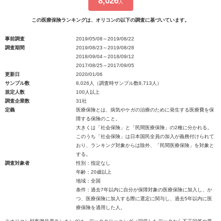
8,026
人
この医療保険ランキングは、オリコンの以下の調査に基づいています。
事前調査
2019/05/08～2019/08/22
調査期間
2019/08/23～2019/08/28
2018/09/04～2018/09/12
2017/08/25～2017/09/05
更新日
2020/01/06
サンプル数
8,026人（調査時サンプル数8,713人）
規定人数
100人以上
調査企業数
31社
定義
医療保険とは、病気やケガの治療のために発生する医療費を保
障する保険のこと。
大きくは「社会保険」と「民間医療保険」の2種に分かれる。
このうち「社会保険」は日本国民全員の加入が義務付けられて
おり、ランキング対象からは除外、「民間医療保険」を対象と
する。
調査対象者
性別：指定なし
年齢：20歳以上
地域：全国
条件：過去7年以内に自分が保障対象の医療保険に加入し、か
つ、医療保険に加入する際に選定に関与し、過去5年以内に医
療保険を適用した人。