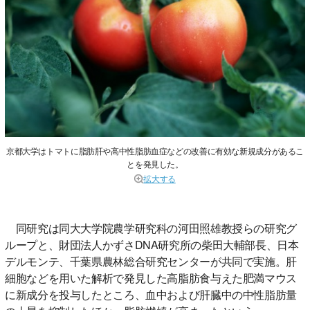
京都大学はトマトに脂肪肝や高中性脂肪血症などの改善に有効な新規成分があるこ
とを発見した。
拡大する
同研究は同大大学院農学研究科の河田照雄教授らの研究グ
ループと、財団法人かずさDNA研究所の柴田大輔部長、日本
デルモンテ、千葉県農林総合研究センターが共同で実施。肝
細胞などを用いた解析で発見した高脂肪食与えた肥満マウス
に新成分を投与したところ、血中および肝臓中の中性脂肪量