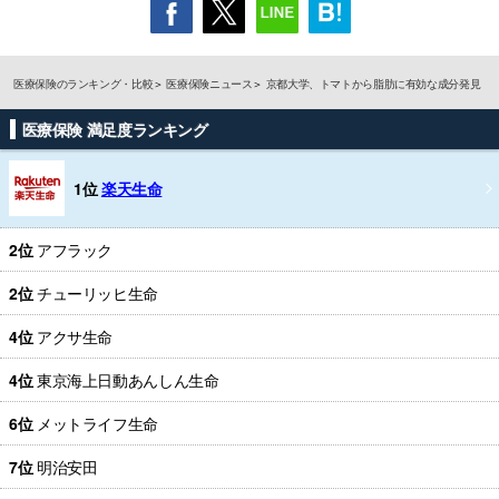
医療保険のランキング・比較
医療保険ニュース
京都大学、トマトから脂肪に有効な成分発見
医療保険 満足度ランキング
1位
楽天生命
2位
アフラック
2位
チューリッヒ生命
4位
アクサ生命
4位
東京海上日動あんしん生命
6位
メットライフ生命
7位
明治安田