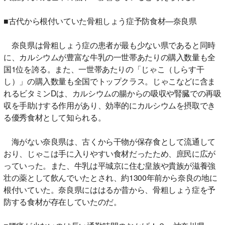
■古代から根付いていた骨粗しょう症予防食材―奈良県
奈良県は骨粗しょう症の患者が最も少ない県であると同時
に、カルシウムが豊富な牛乳の一世帯あたりの購入数量も全
国1位を誇る。また、一世帯あたりの「じゃこ（しらす干
し）」の購入数量も全国でトップクラス。じゃこなどに含ま
れるビタミンDは、カルシウムの腸からの吸収や腎臓での再吸
収を手助けする作用があり、効率的にカルシウムを摂取でき
る優秀食材として知られる。
海がない奈良県は、古くから干物が保存食として流通して
おり、じゃこは手に入りやすい食材だったため、庶民に広が
っていった。また、牛乳は平城京に住む皇族や貴族が滋養強
壮の薬として飲んでいたとされ、約1300年前から奈良の地に
根付いていた。奈良県にははるか昔から、骨粗しょう症を予
防する食材が存在していたのだ。