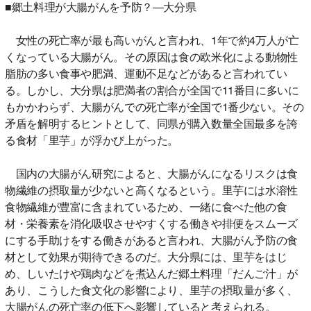
■郷土料理が大腸がんを予防？―大分県
女性の死亡率が最も高いがんと言われ、1年で約4万人が亡
くなっている大腸がん。その原因は食の欧米化による動物性
脂肪の多い食事や肥満、運動不足などがあると言われてい
る。しかし、大分県は肥満者の割合が全国で11番目に多いに
もかかわらず、大腸がんでの死亡率が全国で1番少ない。その
矛盾を解明するヒントとして、同県が購入数量全国最多を誇
る食材「里芋」が浮かび上がった。
国内の大腸がん研究によると、大腸がんになるリスクは食
物繊維の摂取量が少ないと高くなるという。里芋には水溶性
食物繊維が豊富に含まれているため、一緒に食べた他の食
材・栄養素を消化吸収させやすくする働きや排便をスムーズ
にする手助けをする働きがあると言われ、大腸がん予防の食
材として効果が期待できるのだ。大分県には、里芋をはじ
め、しいたけや鶏肉などを煮込んだ郷土料理「だんご汁」が
あり、こうした食文化の影響により、里芋の摂取量が多く、
大腸がんの死亡率の低下へ影響していると考えられる。