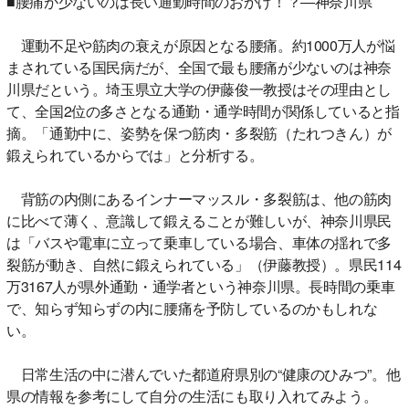
■腰痛が少ないのは長い通勤時間のおかげ！？―神奈川県
運動不足や筋肉の衰えが原因となる腰痛。約1000万人が悩
まされている国民病だが、全国で最も腰痛が少ないのは神奈
川県だという。埼玉県立大学の伊藤俊一教授はその理由とし
て、全国2位の多さとなる通勤・通学時間が関係していると指
摘。「通勤中に、姿勢を保つ筋肉・多裂筋（たれつきん）が
鍛えられているからでは」と分析する。
背筋の内側にあるインナーマッスル・多裂筋は、他の筋肉
に比べて薄く、意識して鍛えることが難しいが、神奈川県民
は「バスや電車に立って乗車している場合、車体の揺れで多
裂筋が動き、自然に鍛えられている」（伊藤教授）。県民114
万3167人が県外通勤・通学者という神奈川県。長時間の乗車
で、知らず知らずの内に腰痛を予防しているのかもしれな
い。
日常生活の中に潜んでいた都道府県別の“健康のひみつ”。他
県の情報を参考にして自分の生活にも取り入れてみよう。