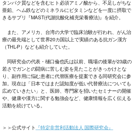
タンパク質などを含むヒト必須アミノ酸から、不足しがちな
亜鉛、ヘム鉄などのミネラルにビタミンなどを一度に摂取で
きるサプリ『MAST(代謝抗酸化補充栄養療法)』を紹介。
また、アメリカ、台湾の大学で臨床治験が行われ、がん治
療の最先端として世界20カ国以上で実績のある抗ガン漢方
（THL-P）なども紹介していた。
同研究会の代表・樋口倫也氏は以前、職場の後輩が23歳の
若さでガンとの闘病に苦しむ姿を見たことがきっかけとな
り、副作用に悩む患者に代替医療を提案できる同研究会に参
加。現在は「日本ではまだ認知度が低い代替療法についても
広めていきたい」と、医師、専門家を招いたセミナーの開催
や、健康や漢方に関する勉強会など、健康情報を広く伝える
活動を続けている。
＞＞公式サイト
『特定非営利活動法人 国際研究会』