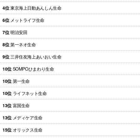
4位
東京海上日動あんしん生命
6位
メットライフ生命
7位
明治安田
8位
第一ネオ生命
9位
三井住友海上あいおい生命
10位
SOMPOひまわり生命
10位
第一生命
10位
ライフネット生命
13位
富国生命
13位
メディケア生命
15位
オリックス生命