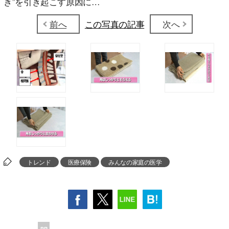
き”を引き起こす原因に…
前へ
この写真の記事
次へ
トレンド
医療保険
みんなの家庭の医学
PR