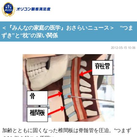
＜『みんなの家庭の医学』おさらいニュース＞ “つま
ずき”と“枕”の深い関係
2012-05-15 10:06
加齢とともに固くなった椎間板は脊髄管を圧迫。“つまず