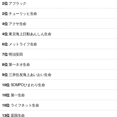
2位
アフラック
2位
チューリッヒ生命
4位
アクサ生命
4位
東京海上日動あんしん生命
6位
メットライフ生命
7位
明治安田
8位
第一ネオ生命
9位
三井住友海上あいおい生命
10位
SOMPOひまわり生命
10位
第一生命
10位
ライフネット生命
13位
富国生命