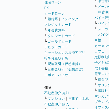
└
中古車
住宅ローン
└
メーカ
FX
中古車
カードローン
バイク販
└
銀行系
｜
ノンバンク
└
バイク
クレジットカード
└
メーカ
└
年会費無料
バイク
└
クレジットカード
車検
└
ゴールドカード
カーメン
デビットカード
カフェ
キャッシュレス決済アプリ
定額制動
暗号資産取引所
子ども写
└
現物取引（仮想通貨）
電子書籍
└
証拠金取引（仮想通貨）
電子コミ
ロボアドバイザー
└
総合型
└
オリジ
住宅
└
出版社
不動産仲介 売却
マンガア
└
マンション
｜
戸建て
｜
土地
ブランド
不動産仲介 購入
オフィス