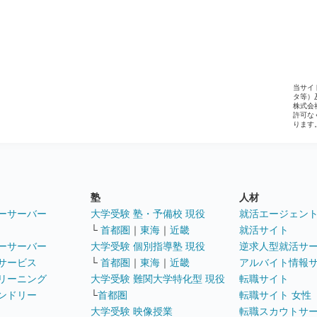
当サイ
タ等）
株式会
許可な
ります
塾
人材
ーサーバー
大学受験 塾・予備校 現役
就活エージェン
└
首都圏
｜
東海
｜
近畿
就活サイト
ーサーバー
大学受験 個別指導塾 現役
逆求人型就活サ
サービス
└
首都圏
｜
東海
｜
近畿
アルバイト情報
リーニング
大学受験 難関大学特化型 現役
転職サイト
ンドリー
└
首都圏
転職サイト 女性
大学受験 映像授業
転職スカウトサ