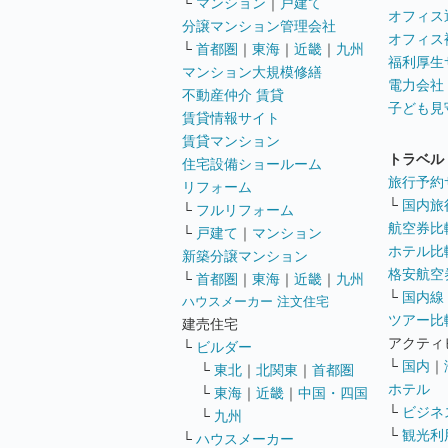
└
マンション
｜
戸建て
オフィス
分譲マンション管理会社
オフィス
└
首都圏
｜
東海
｜
近畿
｜
九州
福利厚生
マンション大規模修繕
電力会社
不動産仲介 賃貸
子ども見
賃貸情報サイト
賃貸マンション
トラベル
住宅設備ショールーム
旅行予約
リフォーム
└
国内旅
└
フルリフォーム
航空券比
└
戸建て
｜
マンション
ホテル比
新築分譲マンション
格安航空券
└
首都圏
｜
東海
｜
近畿
｜
九州
└
国内線
ハウスメーカー 注文住宅
ツアー比
建売住宅
アクティ
└
ビルダー
└
国内
｜
└
東北
｜
北関東
｜
首都圏
ホテル
└
東海
｜
近畿
｜
中国・四国
└
ビジネ
└
九州
└
観光利
└
ハウスメーカー