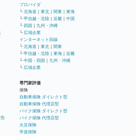
ト
プロバイダ
└
北海道
｜
東北
｜
関東
｜
東海
└
甲信越・北陸
｜
近畿
｜
中国
└
四国
｜
九州・沖縄
職
└
広域企業
インターネット回線
遣
└
北海道
｜
東北
｜
関東
└
甲信越・北陸
｜
東海
｜
近畿
ス
└
中国・四国
｜
九州・沖縄
└
広域企業
専門家評価
ト
保険
自動車保険 ダイレクト型
自動車保険 代理店型
バイク保険 ダイレクト型
広告
バイク保険 代理店型
火災保険
学資保険