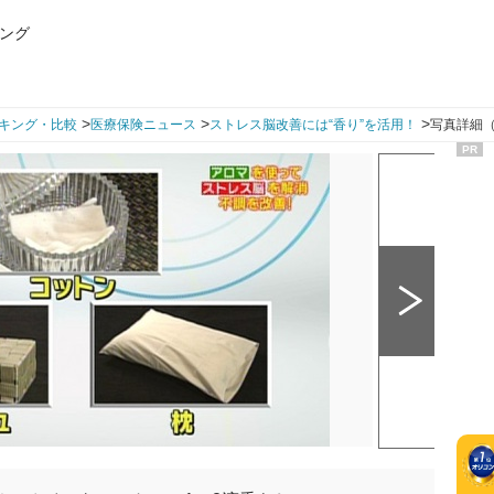
ング
>
>
>
キング・比較
医療保険ニュース
ストレス脳改善には“香り”を活用！
写真詳細（
PR