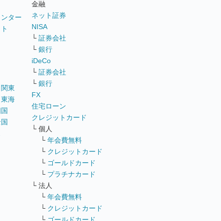
金融
ネット証券
ウンター
NISA
イト
└
証券会社
リ
└
銀行
iDeCo
└
証券会社
└
銀行
｜
関東
FX
｜
東海
住宅ローン
四国
クレジットカード
全国
└ 個人
ス
└
年会費無料
└
クレジットカード
└
ゴールドカード
└
プラチナカード
└ 法人
└
年会費無料
└
クレジットカード
└
ゴールドカード