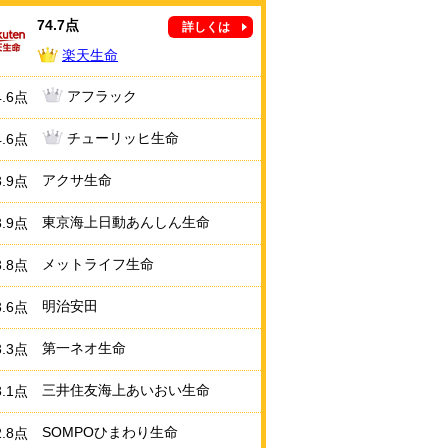
74.7点
詳しくは
楽天生命
アフラック
4.6点
チューリッヒ生命
4.6点
アクサ生命
3.9点
東京海上日動あんしん生命
3.9点
メットライフ生命
3.8点
明治安田
3.6点
第一ネオ生命
3.3点
三井住友海上あいおい生命
3.1点
SOMPOひまわり生命
2.8点