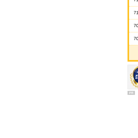
7
7
7
PR