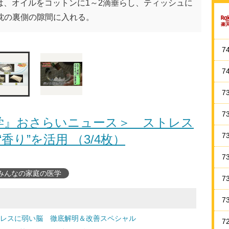
は、オイルをコットンに1～2滴垂らし、ティッシュに
枕の裏側の隙間に入れる。
7
7
7
7
学』おさらいニュース＞ ストレス
7
香り”を活用 （3/4枚）
7
みんなの家庭の医学
7
7
トレスに弱い脳 徹底解明＆改善スペシャル
7