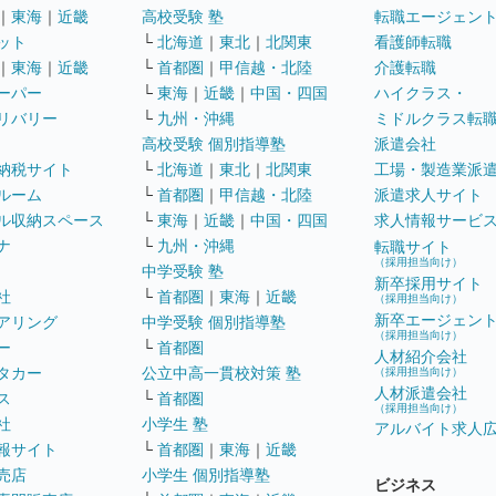
｜
東海
｜
近畿
高校受験 塾
転職エージェン
ット
└
北海道
｜
東北
｜
北関東
看護師転職
｜
東海
｜
近畿
└
首都圏
｜
甲信越・北陸
介護転職
ーパー
└
東海
｜
近畿
｜
中国・四国
ハイクラス・
リバリー
└
九州・沖縄
ミドルクラス転
高校受験 個別指導塾
派遣会社
納税サイト
└
北海道
｜
東北
｜
北関東
工場・製造業派
ルーム
└
首都圏
｜
甲信越・北陸
派遣求人サイト
ル収納スペース
└
東海
｜
近畿
｜
中国・四国
求人情報サービ
ナ
└
九州・沖縄
転職サイト
（採用担当向け）
中学受験 塾
新卒採用サイト
社
└
首都圏
｜
東海
｜
近畿
（採用担当向け）
新卒エージェン
アリング
中学受験 個別指導塾
（採用担当向け）
ー
└
首都圏
人材紹介会社
タカー
公立中高一貫校対策 塾
（採用担当向け）
人材派遣会社
ス
└
首都圏
（採用担当向け）
社
小学生 塾
アルバイト求人
報サイト
└
首都圏
｜
東海
｜
近畿
売店
小学生 個別指導塾
ビジネス