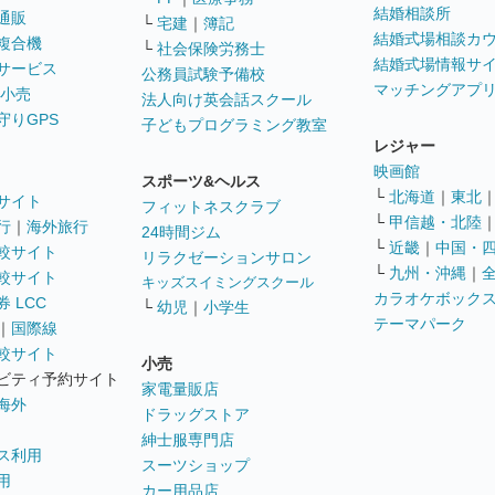
結婚相談所
通販
└
宅建
｜
簿記
結婚式場相談カ
複合機
└
社会保険労務士
結婚式場情報サ
サービス
公務員試験予備校
マッチングアプ
 小売
法人向け英会話スクール
守りGPS
子どもプログラミング教室
レジャー
映画館
スポーツ&ヘルス
└
北海道
｜
東北
サイト
フィットネスクラブ
└
甲信越・北陸
行
｜
海外旅行
24時間ジム
└
近畿
｜
中国・
較サイト
リラクゼーションサロン
└
九州・沖縄
｜
較サイト
キッズスイミングスクール
カラオケボック
 LCC
└
幼児
｜
小学生
テーマパーク
｜
国際線
較サイト
小売
ビティ予約サイト
家電量販店
海外
ドラッグストア
紳士服専門店
ス利用
スーツショップ
用
カー用品店