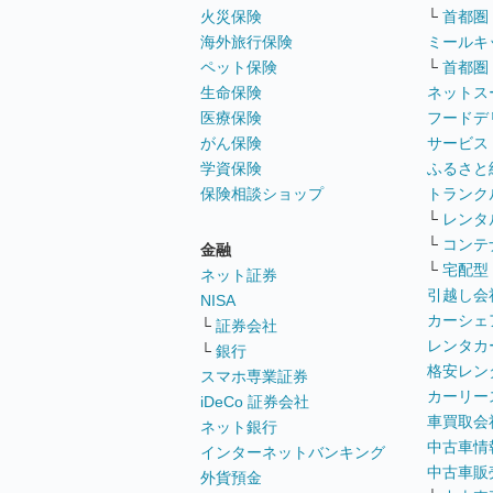
火災保険
└
首都圏
海外旅行保険
ミールキ
ペット保険
└
首都圏
生命保険
ネットス
医療保険
フードデ
がん保険
サービス
学資保険
ふるさと
保険相談ショップ
トランク
└
レンタ
└
コンテ
金融
└
宅配型
ネット証券
引越し会
NISA
カーシェ
└
証券会社
レンタカ
└
銀行
格安レン
スマホ専業証券
カーリー
iDeCo 証券会社
車買取会
ネット銀行
中古車情
インターネットバンキング
中古車販
外貨預金