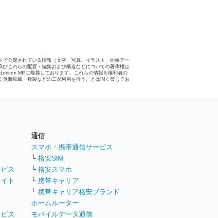
トで公開されている情報（文字、写真、イラスト、画像デー
及びこれらの配置・編集および構造などについての著作権は
社oricon MEに帰属しております。これらの情報を権利者の
く無断転載・複製などの二次利用を行うことは固く禁じてお
。
通信
ト
スマホ・携帯通信サービス
└
格安SIM
ービス
└
格安スマホ
サイト
└
携帯キャリア
└
携帯キャリア格安ブランド
ホームルーター
ービス
モバイルデータ通信