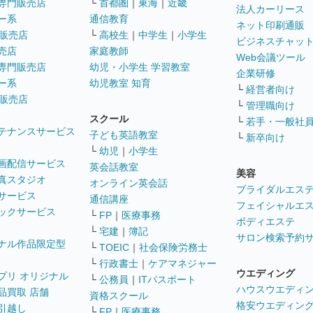
専門販売店
└
首都圏
｜
東海
｜
近畿
法人カーリース
ー系
通信教育
ネット印刷通販
販売店
└
高校生
｜
中学生
｜
小学生
ビジネスチャッ
売店
家庭教師
Web会議ツール
専門販売店
幼児・小学生 学習教室
企業研修
ー系
幼児教室 知育
└
経営者向け
販売店
└
管理職向け
スクール
└
若手・一般社
テナンスサービス
子ども英語教室
└
新卒向け
└
幼児
｜
小学生
画配信サービス
英会話教室
美容
真スタジオ
オンライン英会話
ブライダルエス
サービス
通信講座
フェイシャルエ
ックサービス
└
FP
｜
医療事務
ボディエステ
└
宅建
｜
簿記
サロン検索予約
ナル作品限定型
└
TOEIC
｜
社会保険労務士
└
行政書士
｜
ケアマネジャー
ウエディング
プリ オリジナル
└
公務員
｜
ITパスポート
ハウスウエディ
品買取 店舗
資格スクール
格安ウエディン
引越し
└
FP
｜
医療事務