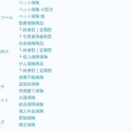
ペット保険
ペット保険 小型犬
ペット保険 猫
トツール
医療保険商品
└
終身型
｜
定期型
└
引受基準緩和型
生命保険商品
└
終身型
｜
定期型
員向け
└
収入保障保険
がん保険商品
└
終身型
｜
定期型
就業不能保険
テ
認知症保険
ステ
外貨建て保険
介護保険
サイト
総合保障保険
個人年金保険
変額保険
ング
積立保険
グ