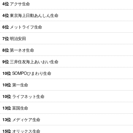
4位
アクサ生命
4位
東京海上日動あんしん生命
6位
メットライフ生命
7位
明治安田
8位
第一ネオ生命
9位
三井住友海上あいおい生命
10位
SOMPOひまわり生命
10位
第一生命
10位
ライフネット生命
13位
富国生命
13位
メディケア生命
15位
オリックス生命