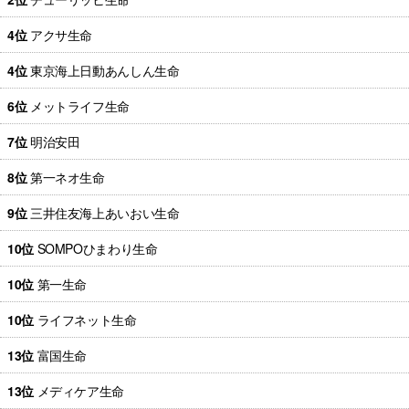
4位
アクサ生命
4位
東京海上日動あんしん生命
6位
メットライフ生命
7位
明治安田
8位
第一ネオ生命
9位
三井住友海上あいおい生命
10位
SOMPOひまわり生命
10位
第一生命
10位
ライフネット生命
13位
富国生命
13位
メディケア生命