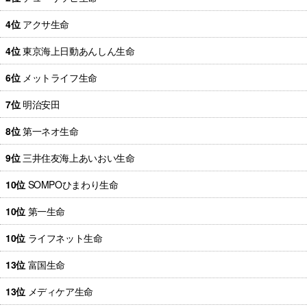
4位
アクサ生命
4位
東京海上日動あんしん生命
6位
メットライフ生命
7位
明治安田
8位
第一ネオ生命
9位
三井住友海上あいおい生命
10位
SOMPOひまわり生命
10位
第一生命
10位
ライフネット生命
13位
富国生命
13位
メディケア生命