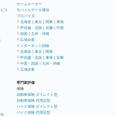
ホームルーター
ービス
モバイルデータ通信
ト
プロバイダ
└
北海道
｜
東北
｜
関東
｜
東海
└
甲信越・北陸
｜
近畿
｜
中国
└
四国
｜
九州・沖縄
職
└
広域企業
インターネット回線
遣
└
北海道
｜
東北
｜
関東
└
甲信越・北陸
｜
東海
｜
近畿
ス
└
中国・四国
｜
九州・沖縄
└
広域企業
専門家評価
ト
保険
自動車保険 ダイレクト型
自動車保険 代理店型
バイク保険 ダイレクト型
バイク保険 代理店型
広告