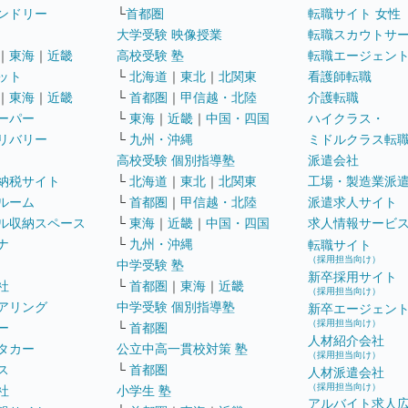
ンドリー
└
首都圏
転職サイト 女性
大学受験 映像授業
転職スカウトサ
｜
東海
｜
近畿
高校受験 塾
転職エージェン
ット
└
北海道
｜
東北
｜
北関東
看護師転職
｜
東海
｜
近畿
└
首都圏
｜
甲信越・北陸
介護転職
ーパー
└
東海
｜
近畿
｜
中国・四国
ハイクラス・
リバリー
└
九州・沖縄
ミドルクラス転
高校受験 個別指導塾
派遣会社
納税サイト
└
北海道
｜
東北
｜
北関東
工場・製造業派
ルーム
└
首都圏
｜
甲信越・北陸
派遣求人サイト
ル収納スペース
└
東海
｜
近畿
｜
中国・四国
求人情報サービ
ナ
└
九州・沖縄
転職サイト
（採用担当向け）
中学受験 塾
新卒採用サイト
社
└
首都圏
｜
東海
｜
近畿
（採用担当向け）
アリング
中学受験 個別指導塾
新卒エージェン
（採用担当向け）
ー
└
首都圏
人材紹介会社
タカー
公立中高一貫校対策 塾
（採用担当向け）
ス
└
首都圏
人材派遣会社
（採用担当向け）
社
小学生 塾
アルバイト求人