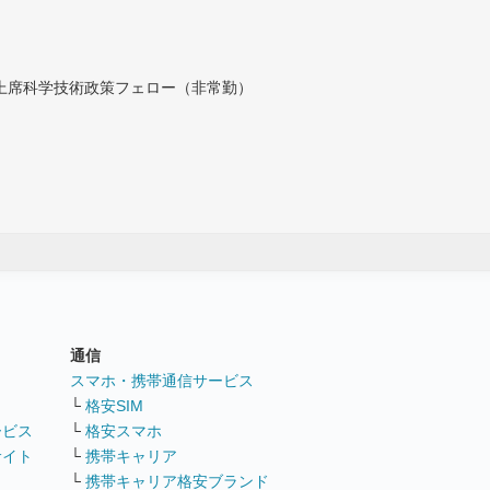
付上席科学技術政策フェロー（非常勤）
通信
ト
スマホ・携帯通信サービス
└
格安SIM
ービス
└
格安スマホ
サイト
└
携帯キャリア
└
携帯キャリア格安ブランド