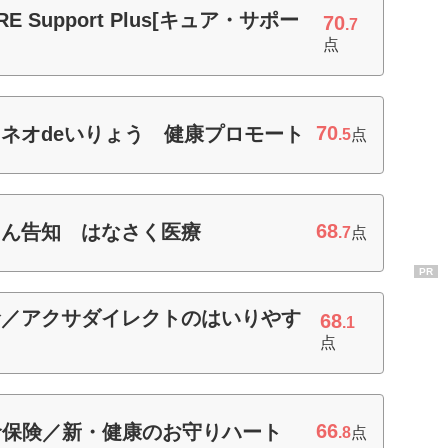
 Support Plus[キュア・サポー
70
.7
点
70
ネオdeいりょう 健康プロモート
.5
点
68
たん告知 はなさく医療
.7
点
PR
命／アクサダイレクトのはいりやす
68
.1
点
66
生命保険／新・健康のお守りハート
.8
点