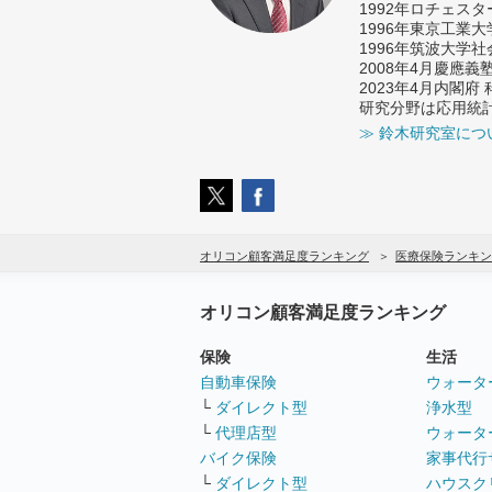
1992年ロチェス
1996年東京工業
1996年筑波大学
2008年4月慶應
2023年4月内閣
研究分野は応用統
≫ 鈴木研究室につ
オリコン顧客満足度ランキング
医療保険ランキン
オリコン顧客満足度ランキング
保険
生活
自動車保険
ウォータ
└
ダイレクト型
浄水型
└
代理店型
ウォータ
バイク保険
家事代行
└
ダイレクト型
ハウスク