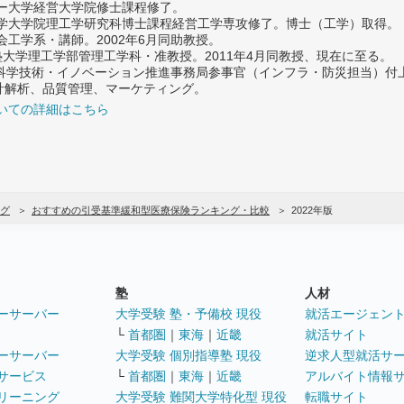
ター大学経営大学院修士課程修了。
大学大学院理工学研究科博士課程経営工学専攻修了。博士（工学）取得。
社会工学系・講師。2002年6月同助教授。
義塾大学理工学部管理工学科・准教授。2011年4月同教授、現在に至る。
府 科学技術・イノベーション推進事務局参事官（インフラ・防災担当）
計解析、品質管理、マーケティング。
いての詳細はこちら
グ
おすすめの引受基準緩和型医療保険ランキング・比較
2022年版
塾
人材
ーサーバー
大学受験 塾・予備校 現役
就活エージェン
└
首都圏
｜
東海
｜
近畿
就活サイト
ーサーバー
大学受験 個別指導塾 現役
逆求人型就活サ
サービス
└
首都圏
｜
東海
｜
近畿
アルバイト情報
リーニング
大学受験 難関大学特化型 現役
転職サイト