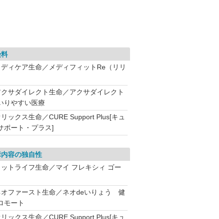
険料
メディケア生命／メディフィットRe（リリ
）
アクサダイレクト生命／アクサダイレクト
いりやすい医療
リックス生命／CURE Support Plus[キュ
サポート・プラス]
障内容の独自性
メットライフ生命／マイ フレキシィ ゴー
ネオファースト生命／ネオdeいりょう 健
ロモート
リックス生命／CURE Support Plus[キュ