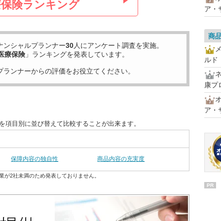
療保険ランキング
ア・
商
ナンシャルプランナー
30
人にアンケート調査を実施。
医療保険
」ランキングを発表しています。
ルド
プランナーからの評価をお役立てください。
康プ
オ
ア・
グを項目別に並び替えて比較することが出来ます。
保障内容の独自性
商品内容の充実度
業が2社未満のため発表しておりません。
PR