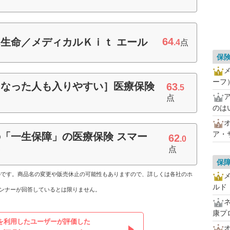
64
生命／メディカルＫｉｔ エール
.4
点
保
ーフ
になった人も入りやすい］医療保険
63
.5
点
のは
オ
ア・
「一生保障」の医療保険 スマー
62
.0
ー
点
保
ものです。商品名の変更や販売休止の可能性もありますので、詳しくは各社のホ
ルド
ンナーが回答しているとは限りません。
康プ
を利用したユーザーが評価した
オ