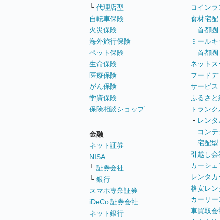
└
代理店型
コインラ
自転車保険
食材宅配
火災保険
└
首都圏
海外旅行保険
ミールキ
ペット保険
└
首都圏
生命保険
ネットス
医療保険
フードデ
がん保険
サービス
学資保険
ふるさと
保険相談ショップ
トランク
└
レンタ
└
コンテ
金融
└
宅配型
ネット証券
引越し会
NISA
カーシェ
└
証券会社
レンタカ
└
銀行
格安レン
スマホ専業証券
カーリー
iDeCo 証券会社
車買取会
ネット銀行