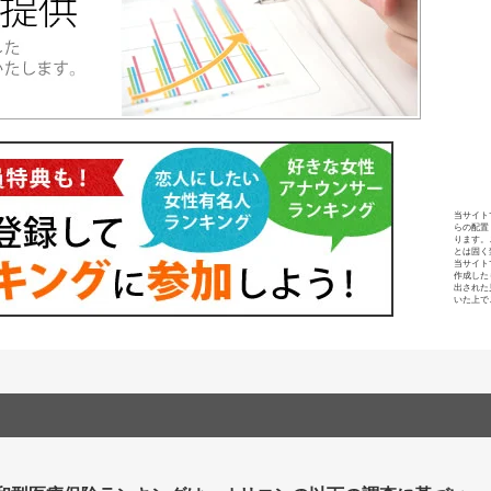
当サイト
らの配置
ります。
とは固く
当サイト
作成した
出された
いた上で