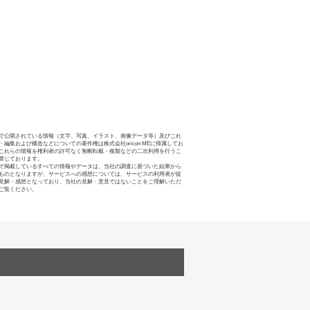
で公開されている情報（文字、写真、イラスト、画像データ等）及びこれ
・編集および構造などについての著作権は株式会社oricon MEに帰属してお
これらの情報を権利者の許可なく無断転載・複製などの二次利用を行うこ
禁じております。
で掲載しているすべての情報やデータは、当社の調査に基づいた結果から
ものとなりますが、サービスへの感想については、サービスの利用者が提
見解・感想となっており、当社の見解・意見ではないことをご理解いただ
ご覧ください。