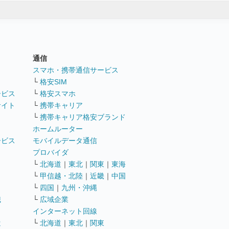
通信
ト
スマホ・携帯通信サービス
└
格安SIM
ービス
└
格安スマホ
サイト
└
携帯キャリア
└
携帯キャリア格安ブランド
ホームルーター
ービス
モバイルデータ通信
ト
プロバイダ
└
北海道
｜
東北
｜
関東
｜
東海
└
甲信越・北陸
｜
近畿
｜
中国
└
四国
｜
九州・沖縄
職
└
広域企業
インターネット回線
遣
└
北海道
｜
東北
｜
関東