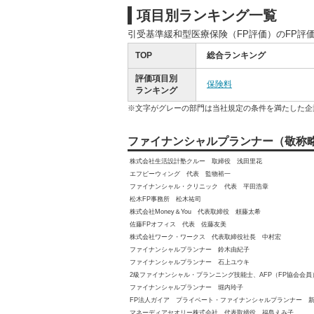
項目別ランキング一覧
引受基準緩和型医療保険（FP評価）のFP評
TOP
総合ランキング
評価項目別
保険料
ランキング
※文字がグレーの部門は当社規定の条件を満たした企
ファイナンシャルプランナー（敬称
株式会社生活設計塾クルー 取締役 浅田里花
エフピーウィング 代表 監物裕一
ファイナンシャル・クリニック 代表 平田浩章
松木FP事務所 松木祐司
株式会社Money＆You 代表取締役 頼藤太希
佐藤FPオフィス 代表 佐藤友美
株式会社ワーク・ワークス 代表取締役社長 中村宏
ファイナンシャルプランナー 鈴木由紀子
ファイナンシャルプランナー 石上ユウキ
2級ファイナンシャル・プランニング技能士、AFP（FP協会会
ファイナンシャルプランナー 堀内玲子
FP法人ガイア プライベート・ファイナンシャルプランナー 
マネーディアセオリー株式会社 代表取締役 福島えみ子