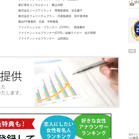
家計再生コンサルタント 横山光昭
株式会社ノースアイランド 専務取締役 岩永慶子
株式会社フェリーチェプラン 代表取締役 田中香津奈
横浜FP事務所 代表 平野雅章
ファイナンシャル・プランナー（CFP®） 西海重尚
ファイナンシャルプランナー(CFP)／金融ライター 佐久間翠
ファイナンシャルプランナー 山田悠記
PR
当サイト
らの配置