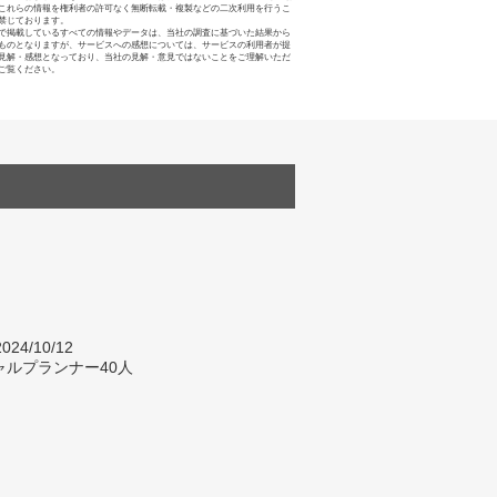
これらの情報を権利者の許可なく無断転載・複製などの二次利用を行うこ
禁じております。
で掲載しているすべての情報やデータは、当社の調査に基づいた結果から
ものとなりますが、サービスへの感想については、サービスの利用者が提
見解・感想となっており、当社の見解・意見ではないことをご理解いただ
ご覧ください。
024/10/12
ャルプランナー40人