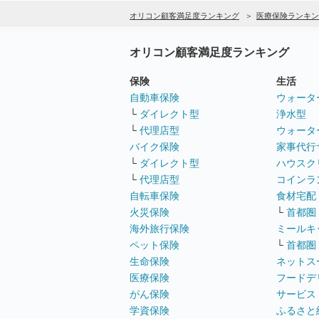
オリコン顧客満足度ランキング
医療保険ランキン
オリコン顧客満足度ランキング
保険
生活
自動車保険
ウォータ
└
ダイレクト型
浄水型
└
代理店型
ウォータ
バイク保険
家事代行
└
ダイレクト型
ハウスク
└
代理店型
コインラ
自転車保険
食材宅配
火災保険
└
首都圏
海外旅行保険
ミールキ
ペット保険
└
首都圏
生命保険
ネットス
医療保険
フードデ
がん保険
サービス
学資保険
ふるさと