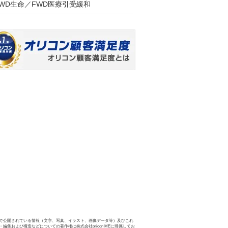
FWD生命／FWD医療引受緩和
で公開されている情報（文字、写真、イラスト、画像データ等）及びこれ
・編集および構造などについての著作権は株式会社oricon MEに帰属してお