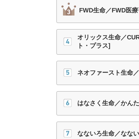
FWD生命／FWD医
オリックス生命／CURE 
ト・プラス]
ネオファースト生命／
はなさく生命／かん
なないろ生命／なな