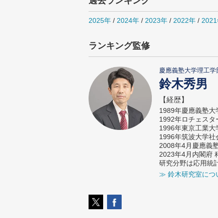
過去ランキング
2025年
/
2024年
/
2023年
/
2022年
/
202
ランキング監修
慶應義塾大学理工学
鈴木秀男
【経歴】
1989年慶應義塾
1992年ロチェス
1996年東京工業
1996年筑波大学
2008年4月慶應
2023年4月内閣
研究分野は応用統
≫ 鈴木研究室につ