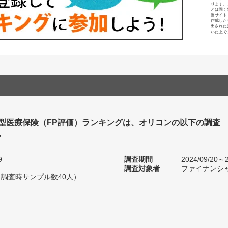
ります。
とは固く
当サイト
作成した
出された
いた上で
型医療保険（FP評価）ランキングは、オリコンの以下の調査
。
9
調査期間
2024/09/20～2
調査対象者
ファイナンシ
（調査時サンプル数40人）