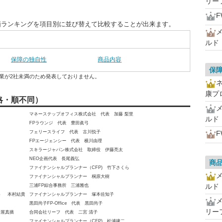
リー
価ランキングを項目別に並び替えて比較することが出来ます。
ルド
保障の独自性
商品内容
保
業が2社未満のため発表しておりません。
康プ
略・順不同）
マネーステップオフィス株式会社 代表 加藤 梨里
ルド
FPラウンジ 代表 豊田眞弓
フェリースライフ 代表 古川悦子
FPエージェンシー 代表 横川由理
スキラージャパン株式会社 取締役 伊藤亮太
NEO企画代表 長尾義弘
商
ファイナンシャルプランナー（CFP) 竹下さくら
ファイナンシャルプランナー 桐原大樹
ルド
三浦FP綜合事務所 三浦雅也
員） 本村結貴
ファイナンシャルプランナー 塚本佐知子
黒田尚子FP-Office 代表 黒田尚子
リー
新屋真摘
合同会社リーフ 代表 二宮 清子
ファイナンシャルプランナー（CFP) 松浦建二