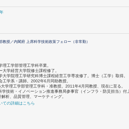
1年
部教授／内閣府 上席科学技術政策フェロー（非常勤）
大学理工学部管理工学科卒業。
ター大学経営大学院修士課程修了。
大学大学院理工学研究科博士課程経営工学専攻修了。博士（工学）取得。
社会工学系・講師。2002年6月同助教授。
義塾大学理工学部管理工学科・准教授。2011年4月同教授、現在に至る。
府 科学技術・イノベーション推進事務局参事官（インフラ・防災担当）
計解析、品質管理、マーケティング。
いての詳細はこちら