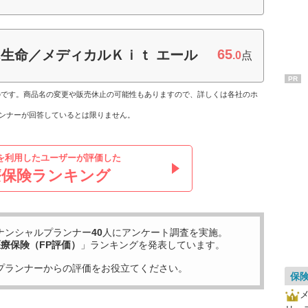
65
生命／メディカルＫｉｔ エール
.0
点
PR
ものです。商品名の変更や販売休止の可能性もありますので、詳しくは各社のホ
ンナーが回答しているとは限りません。
を利用したユーザーが評価した
療保険ランキング
ナンシャルプランナー
40
人にアンケート調査を実施。
療保険（FP評価）
」ランキングを発表しています。
プランナーからの評価をお役立てください。
保