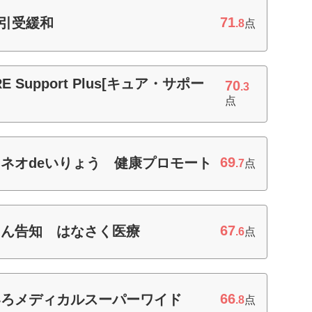
71
療引受緩和
.8
点
Support Plus[キュア・サポー
70
.3
点
69
ネオdeいりょう 健康プロモート
.7
点
67
たん告知 はなさく医療
.6
点
66
いろメディカルスーパーワイド
.8
点