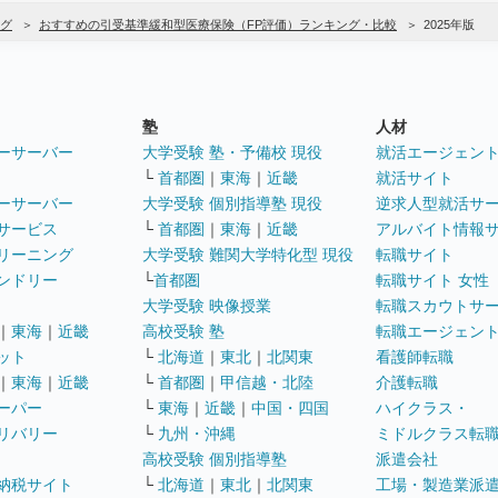
グ
おすすめの引受基準緩和型医療保険（FP評価）ランキング・比較
2025年版
塾
人材
ーサーバー
大学受験 塾・予備校 現役
就活エージェン
└
首都圏
｜
東海
｜
近畿
就活サイト
ーサーバー
大学受験 個別指導塾 現役
逆求人型就活サ
サービス
└
首都圏
｜
東海
｜
近畿
アルバイト情報
リーニング
大学受験 難関大学特化型 現役
転職サイト
ンドリー
└
首都圏
転職サイト 女性
大学受験 映像授業
転職スカウトサ
｜
東海
｜
近畿
高校受験 塾
転職エージェン
ット
└
北海道
｜
東北
｜
北関東
看護師転職
｜
東海
｜
近畿
└
首都圏
｜
甲信越・北陸
介護転職
ーパー
└
東海
｜
近畿
｜
中国・四国
ハイクラス・
リバリー
└
九州・沖縄
ミドルクラス転
高校受験 個別指導塾
派遣会社
納税サイト
└
北海道
｜
東北
｜
北関東
工場・製造業派