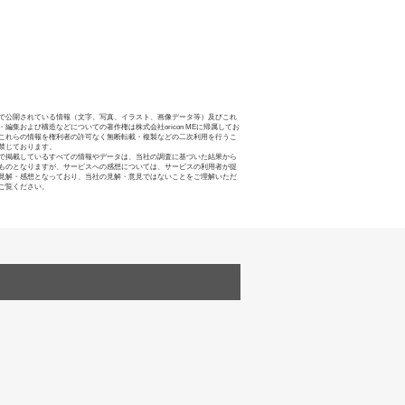
で公開されている情報（文字、写真、イラスト、画像データ等）及びこれ
・編集および構造などについての著作権は株式会社oricon MEに帰属してお
これらの情報を権利者の許可なく無断転載・複製などの二次利用を行うこ
禁じております。
で掲載しているすべての情報やデータは、当社の調査に基づいた結果から
ものとなりますが、サービスへの感想については、サービスの利用者が提
見解・感想となっており、当社の見解・意見ではないことをご理解いただ
ご覧ください。