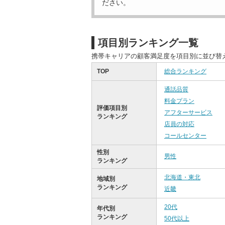
ださい。
項目別ランキング一覧
携帯キャリアの顧客満足度を項目別に並び替
TOP
総合ランキング
通話品質
料金プラン
評価項目別
アフターサービス
ランキング
店員の対応
コールセンター
性別
男性
ランキング
北海道・東北
地域別
ランキング
近畿
20代
年代別
ランキング
50代以上