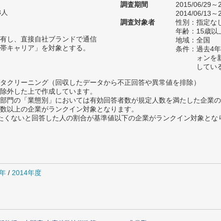
調査期間
2015/06/29～2
3人
2014/06/13～2
調査対象者
性別：指定な
年齢：15歳以
有し、直接自社ブランドで通信
地域：全国
帯キャリア」を対象とする。
条件：過去4年
ォンを
してい
タクリーニング（回収したデータから不正回答や異常値を排除）
除外した上で作成しています。
部門の「業態別」においては有効回答者数が規定人数を満たした企業の
数以上の企業がランクイン対象となります。
薦めたくないと回答した人の割合が基準値以下の企業がランクイン対象とな
5年
/
2014年度