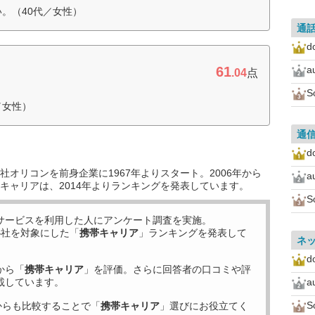
。（40代／女性）
通
d
61
a
.04
点
S
／女性）
通
d
オリコンを前身企業に1967年よりスタート。2006年から
a
キャリアは、2014年よりランキングを発表しています。
S
サービスを利用した
人にアンケート調査を実施。
4
社を対象にした「
携帯キャリア
」ランキングを発表して
ネ
d
から「
携帯キャリア
」を評価。さらに回答者の口コミや評
載しています。
a
S
からも比較することで「
携帯キャリア
」選びにお役立てく