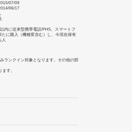
015/07/09
014/06/17
し
上
以内に従来型携帯電話/PHS、スマートフ
新たに購入（機種変含む）し、今現在保有
る人
みランクイン対象となります。その他の部
ります。