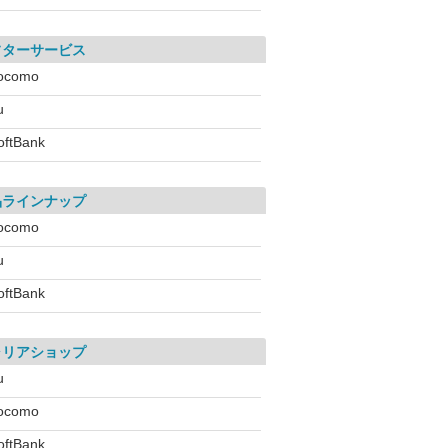
フターサービス
ocomo
u
oftBank
品ラインナップ
ocomo
u
oftBank
ャリアショップ
u
ocomo
oftBank