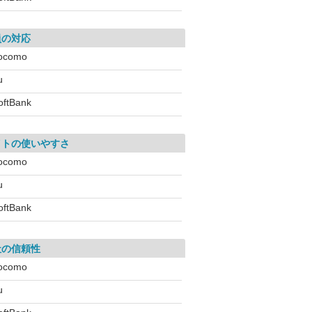
員の対応
ocomo
u
oftBank
イトの使いやすさ
ocomo
u
oftBank
社の信頼性
ocomo
u