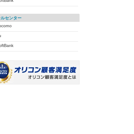
oftBank
ールセンター
ocomo
u
oftBank