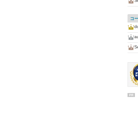
S
コ
d
a
S
PR