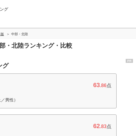
ング
年版
中部・北陸
中部・北陸ランキング・比較
PR
ング
63
.86
点
上／男性）
62
.83
点