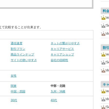
料
a
S
えて比較することが出来ます。
d
通信速度
ネットの繋がりやすさ
割
割引プラン
キャリアサービス
a
商品ラインナップ
キャリアショップ
サイトの使いやすさ
会社の信頼性
S
d
女性
キ
関東
中部・北陸
a
中国・四国
九州・沖縄
d
30代
40代
S