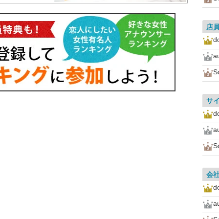
店
d
a
S
サ
d
a
S
会
d
a