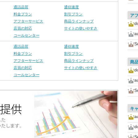
通話品質
通信速度
料金プラン
割引プラン
ア
アフターサービス
商品ラインナップ
d
店員の対応
サイトの使いやすさ
a
コールセンター
S
通話品質
通信速度
料金プラン
割引プラン
アフターサービス
商品ラインナップ
商
店員の対応
サイトの使いやすさ
d
コールセンター
a
S
キ
a
d
S