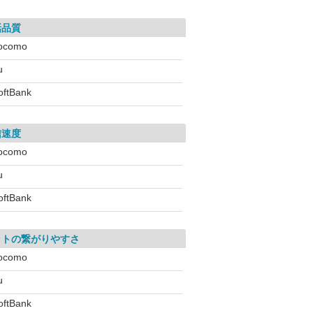
話品質
ocomo
u
oftBank
信速度
ocomo
u
oftBank
ットの繋がりやすさ
ocomo
u
oftBank