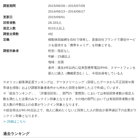
調査期間
2015/06/29～2015/07/09
2014/06/13～2014/06/17
更新日
2015/09/01
回答者数
28,333人
規定人数
6210人以上
調査企業数
4社
定義
移動体回線網を自社で保有し、直接自社ブランドで通信サービ
スを提供する「携帯キャリア」を対象とする。
調査対象者
性別：指定なし
年齢：15歳以上
地域：全国
条件：過去4年以内に従来型携帯電話/PHS、スマートフォンを
新たに購入（機種変含む）し、今現在保有している人
※オリコン顧客満足度ランキングは、データクリーニング（回収したデータから不正回答や異
常値を排除）および調査対象者条件から外れた回答を除外した上で作成しています。
※「総合ランキング」、「評価項目別」、部門の「業態別」においては有効回答者数が規定人
数を満たした企業のみランクイン対象となります。その他の部門においては有効回答者数が規
定人数の半数以上の企業がランクイン対象となります。
※総合得点が60.00点以上で、他人に薦めたくないと回答した人の割合が基準値以下の企業がラ
ンクイン対象となります。
≫ 詳細はこちら
過去ランキング