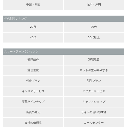
中国・四国
九州・沖縄
年代別ランキング
20代
30代
40代
50代以上
スマートフォンランキング
部門総合
通話品質
通信速度
ネットの繋がりやすさ
料金プラン
割引プラン
キャリアサービス
アフターサービス
商品ラインナップ
キャリアショップ
店員の対応
サイトの使いやすさ
会社の信頼性
コールセンター