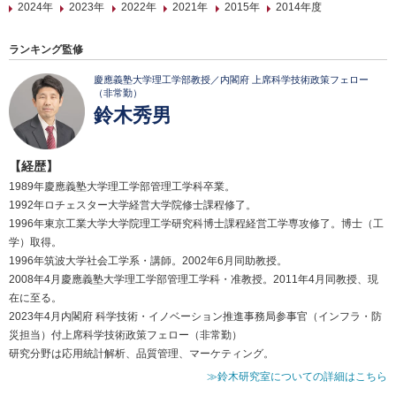
2024年
2023年
2022年
2021年
2015年
2014年度
ランキング監修
慶應義塾大学理工学部教授／内閣府 上席科学技術政策フェロー
（非常勤）
鈴木秀男
【経歴】
1989年慶應義塾大学理工学部管理工学科卒業。
1992年ロチェスター大学経営大学院修士課程修了。
1996年東京工業大学大学院理工学研究科博士課程経営工学専攻修了。博士（工
学）取得。
1996年筑波大学社会工学系・講師。2002年6月同助教授。
2008年4月慶應義塾大学理工学部管理工学科・准教授。2011年4月同教授、現
在に至る。
2023年4月内閣府 科学技術・イノベーション推進事務局参事官（インフラ・防
災担当）付上席科学技術政策フェロー（非常勤）
研究分野は応用統計解析、品質管理、マーケティング。
≫鈴木研究室についての詳細はこちら