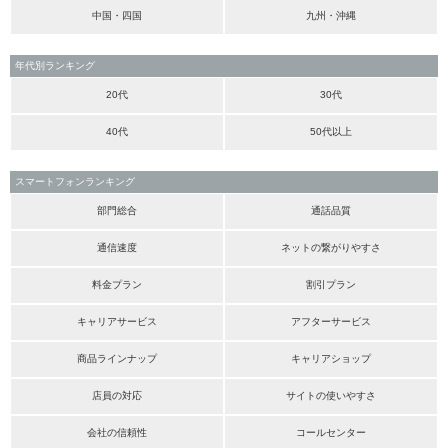
中国・四国
九州・沖縄
年代別ランキング
20代
30代
40代
50代以上
スマートフォンランキング
部門総合
通話品質
通信速度
ネットの繋がりやすさ
料金プラン
割引プラン
キャリアサービス
アフターサービス
商品ラインナップ
キャリアショップ
店員の対応
サイトの使いやすさ
会社の信頼性
コールセンター