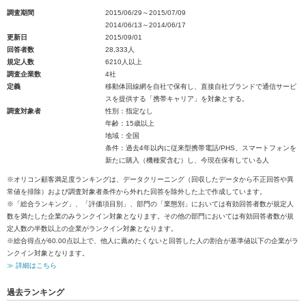
調査期間
2015/06/29～2015/07/09
2014/06/13～2014/06/17
更新日
2015/09/01
回答者数
28,333人
規定人数
6210人以上
調査企業数
4社
定義
移動体回線網を自社で保有し、直接自社ブランドで通信サービ
スを提供する「携帯キャリア」を対象とする。
調査対象者
性別：指定なし
年齢：15歳以上
地域：全国
条件：過去4年以内に従来型携帯電話/PHS、スマートフォンを
新たに購入（機種変含む）し、今現在保有している人
※オリコン顧客満足度ランキングは、データクリーニング（回収したデータから不正回答や異
常値を排除）および調査対象者条件から外れた回答を除外した上で作成しています。
※「総合ランキング」、「評価項目別」、部門の「業態別」においては有効回答者数が規定人
数を満たした企業のみランクイン対象となります。その他の部門においては有効回答者数が規
定人数の半数以上の企業がランクイン対象となります。
※総合得点が60.00点以上で、他人に薦めたくないと回答した人の割合が基準値以下の企業がラ
ンクイン対象となります。
≫ 詳細はこちら
過去ランキング