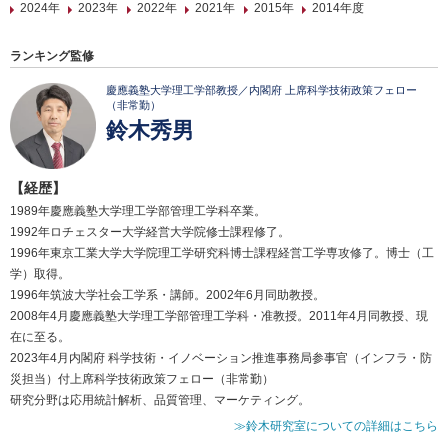
2024年
2023年
2022年
2021年
2015年
2014年度
ランキング監修
慶應義塾大学理工学部教授／内閣府 上席科学技術政策フェロー
（非常勤）
鈴木秀男
【経歴】
1989年慶應義塾大学理工学部管理工学科卒業。
1992年ロチェスター大学経営大学院修士課程修了。
1996年東京工業大学大学院理工学研究科博士課程経営工学専攻修了。博士（工
学）取得。
1996年筑波大学社会工学系・講師。2002年6月同助教授。
2008年4月慶應義塾大学理工学部管理工学科・准教授。2011年4月同教授、現
在に至る。
2023年4月内閣府 科学技術・イノベーション推進事務局参事官（インフラ・防
災担当）付上席科学技術政策フェロー（非常勤）
研究分野は応用統計解析、品質管理、マーケティング。
≫鈴木研究室についての詳細はこちら