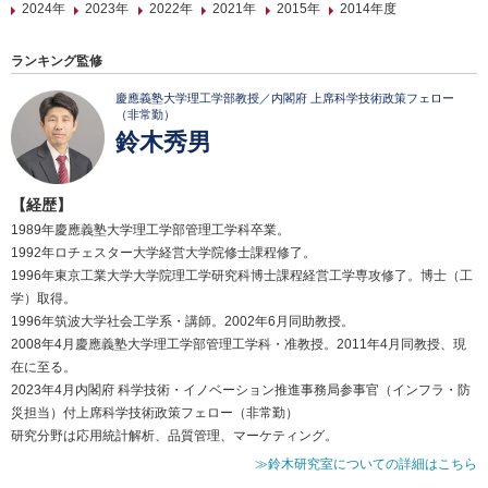
2024年
2023年
2022年
2021年
2015年
2014年度
ランキング監修
慶應義塾大学理工学部教授／内閣府 上席科学技術政策フェロー
（非常勤）
鈴木秀男
【経歴】
1989年慶應義塾大学理工学部管理工学科卒業。
1992年ロチェスター大学経営大学院修士課程修了。
1996年東京工業大学大学院理工学研究科博士課程経営工学専攻修了。博士（工
学）取得。
1996年筑波大学社会工学系・講師。2002年6月同助教授。
2008年4月慶應義塾大学理工学部管理工学科・准教授。2011年4月同教授、現
在に至る。
2023年4月内閣府 科学技術・イノベーション推進事務局参事官（インフラ・防
災担当）付上席科学技術政策フェロー（非常勤）
研究分野は応用統計解析、品質管理、マーケティング。
≫鈴木研究室についての詳細はこちら