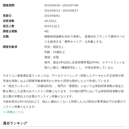
調査期間
2015/06/29～2015/07/09
2014/06/13～2014/06/17
更新日
2015/09/01
回答者数
28,333人
規定人数
6210人以上
調査企業数
4社
定義
移動体回線網を自社で保有し、直接自社ブランドで通信サービ
スを提供する「携帯キャリア」を対象とする。
調査対象者
性別：指定なし
年齢：15歳以上
地域：全国
条件：過去4年以内に従来型携帯電話/PHS、スマートフォンを
新たに購入（機種変含む）し、今現在保有している人
※オリコン顧客満足度ランキングは、データクリーニング（回収したデータから不正回答や異
常値を排除）および調査対象者条件から外れた回答を除外した上で作成しています。
※「総合ランキング」、「評価項目別」、部門の「業態別」においては有効回答者数が規定人
数を満たした企業のみランクイン対象となります。その他の部門においては有効回答者数が規
定人数の半数以上の企業がランクイン対象となります。
※総合得点が60.00点以上で、他人に薦めたくないと回答した人の割合が基準値以下の企業がラ
ンクイン対象となります。
≫ 詳細はこちら
過去ランキング