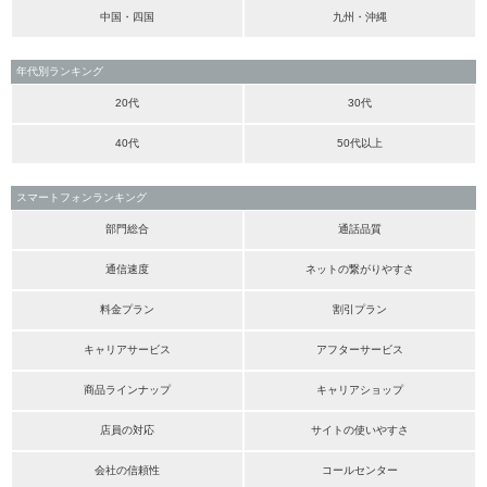
中国・四国
九州・沖縄
年代別ランキング
20代
30代
40代
50代以上
スマートフォンランキング
部門総合
通話品質
通信速度
ネットの繋がりやすさ
料金プラン
割引プラン
キャリアサービス
アフターサービス
商品ラインナップ
キャリアショップ
店員の対応
サイトの使いやすさ
会社の信頼性
コールセンター