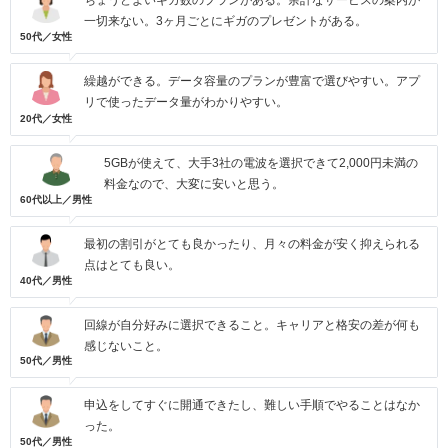
ちょうどよいギガ数のプランがある。余計なサービスの案内が
一切来ない。3ヶ月ごとにギガのプレゼントがある。
50代／女性
繰越ができる。データ容量のプランが豊富で選びやすい。アプ
リで使ったデータ量がわかりやすい。
20代／女性
5GBが使えて、大手3社の電波を選択できて2,000円未満の
料金なので、大変に安いと思う。
60代以上／男性
最初の割引がとても良かったり、月々の料金が安く抑えられる
点はとても良い。
40代／男性
回線が自分好みに選択できること。キャリアと格安の差が何も
感じないこと。
50代／男性
申込をしてすぐに開通できたし、難しい手順でやることはなか
った。
50代／男性