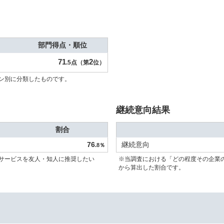
部門得点・順位
71
2
.5点（第
位）
ン別に分類したものです。
継続意向結果
割合
76
継続意向
.8％
サービスを友人・知人に推奨したい
※当調査における「どの程度その企業
から算出した割合です。