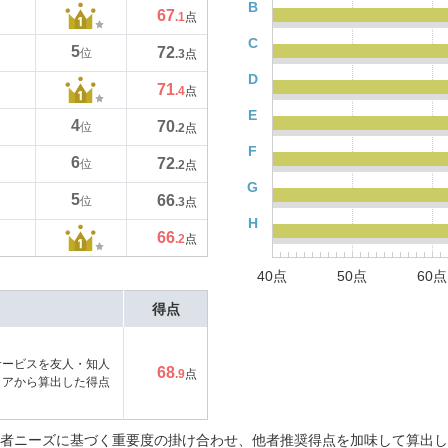
B
67
.1
点
C
5
72
位
.3
点
D
71
.4
点
E
4
70
位
.2
点
F
6
72
位
.2
点
G
5
66
位
.3
点
H
66
.2
点
40点
50点
60点
得点
サービスを友人・知人
68
.9
点
コアから算出した得点
者ニーズに基づく重要度の掛け合わせ、他者推奨得点を加味して算出し