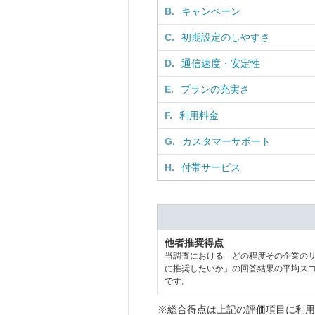
B.
キャンペーン
C.
初期設定のしやすさ
D.
通信速度・安定性
E.
プランの充実さ
F.
利用料金
G.
カスタマーサポート
H.
付帯サービス
他者推奨得点
当調査における「どの程度その企業の
に推奨したいか」の回答結果の平均ス
です。
※総合得点は上記の評価項目に利用