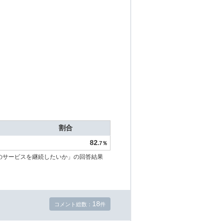
割合
82
.7％
のサービスを継続したいか」の回答結果
18
コメント総数：
件