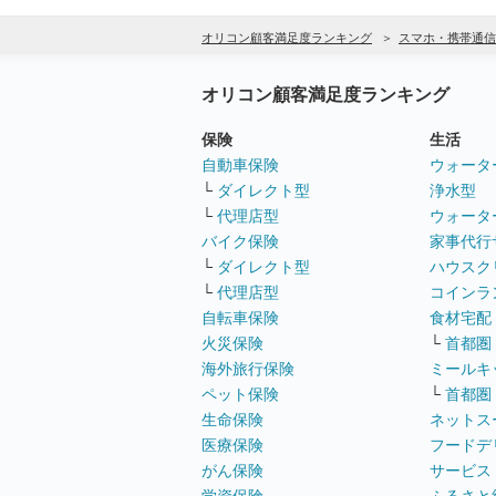
オリコン顧客満足度ランキング
スマホ・携帯通信
オリコン顧客満足度ランキング
保険
生活
自動車保険
ウォータ
└
ダイレクト型
浄水型
└
代理店型
ウォータ
バイク保険
家事代行
└
ダイレクト型
ハウスク
└
代理店型
コインラ
自転車保険
食材宅配
火災保険
└
首都圏
海外旅行保険
ミールキ
ペット保険
└
首都圏
生命保険
ネットス
医療保険
フードデ
がん保険
サービス