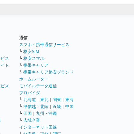
通信
ト
スマホ・携帯通信サービス
└
格安SIM
ービス
└
格安スマホ
サイト
└
携帯キャリア
└
携帯キャリア格安ブランド
ホームルーター
ービス
モバイルデータ通信
ト
プロバイダ
└
北海道
｜
東北
｜
関東
｜
東海
└
甲信越・北陸
｜
近畿
｜
中国
└
四国
｜
九州・沖縄
職
└
広域企業
インターネット回線