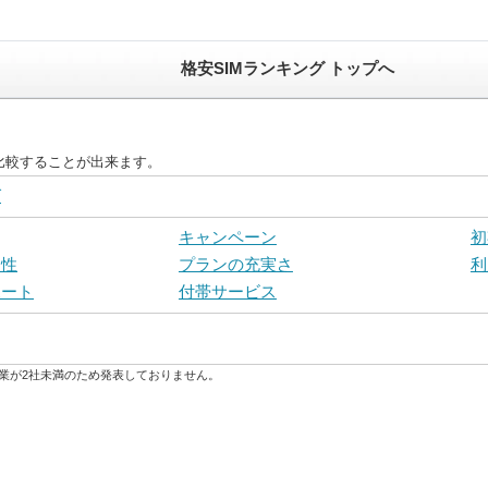
格安SIMランキング トップへ
比較することが出来ます。
グ
キャンペーン
初
定性
プランの充実さ
利
ポート
付帯サービス
業が2社未満のため発表しておりません。