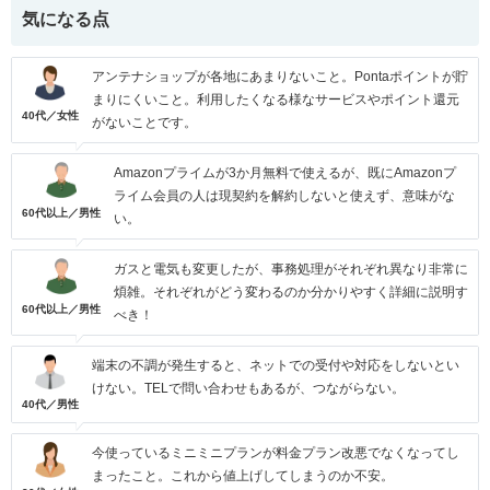
気になる点
アンテナショップが各地にあまりないこと。Pontaポイントが貯
まりにくいこと。利用したくなる様なサービスやポイント還元
40代／女性
がないことです。
Amazonプライムが3か月無料で使えるが、既にAmazonプ
ライム会員の人は現契約を解約しないと使えず、意味がな
60代以上／男性
い。
ガスと電気も変更したが、事務処理がそれぞれ異なり非常に
煩雑。それぞれがどう変わるのか分かりやすく詳細に説明す
60代以上／男性
べき！
端末の不調が発生すると、ネットでの受付や対応をしないとい
けない。TELで問い合わせもあるが、つながらない。
40代／男性
今使っているミニミニプランが料金プラン改悪でなくなってし
まったこと。これから値上げしてしまうのか不安。