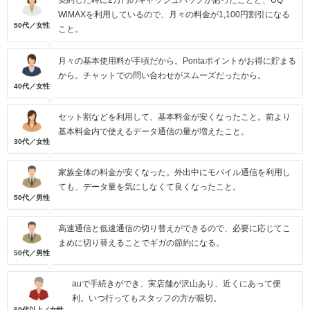
契約した時に2万円のキャッシュバックがあったことと、UQ
WiMAXを利用しているので、月々の料金が1,100円割引になる
50代／女性
こと。
月々の基本使用料が手頃だから。Pontaポイントがお得に貯まる
から。チャットでの問い合わせがスムーズだったから。
40代／女性
セット割などを利用して、基本料金が安くなったこと。前より
基本料金内で使えるデータ通信の量が増えたこと。
30代／女性
家族全体の料金が安くなった。外出中にモバイル通信を利用し
ても、データ量を気にしなくて良くなったこと。
50代／男性
高速通信と低速通信の切り替えができるので、必要に応じてこ
まめに切り替えることでギガの節約になる。
50代／男性
auで手続きができ、実店舗が沢山あり、近くにあって便
利。いつ行ってもスタッフの方が親切。
60代以上／女性