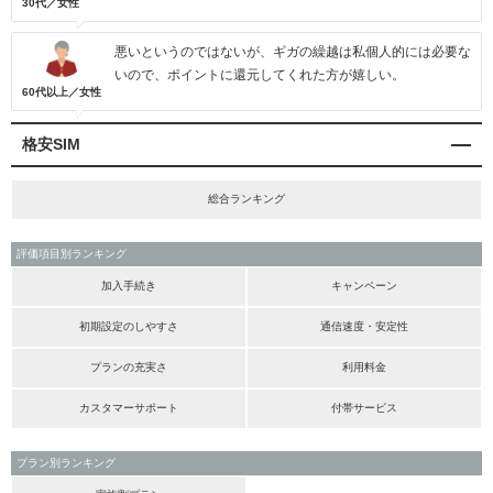
30代／女性
悪いというのではないが、ギガの繰越は私個人的には必要な
いので、ポイントに還元してくれた方が嬉しい。
60代以上／女性
格安SIM
総合ランキング
評価項目別ランキング
加入手続き
キャンペーン
初期設定のしやすさ
通信速度・安定性
プランの充実さ
利用料金
カスタマーサポート
付帯サービス
プラン別ランキング