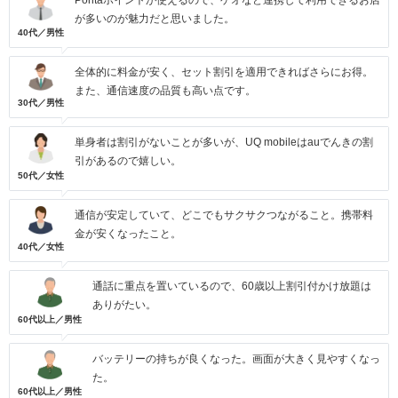
Pontaポイントが使えるので、ゲオなど連携して利用できるお店
が多いのが魅力だと思いました。
40代／男性
全体的に料金が安く、セット割引を適用できればさらにお得。
また、通信速度の品質も高い点です。
30代／男性
単身者は割引がないことが多いが、UQ mobileはauでんきの割
引があるので嬉しい。
50代／女性
通信が安定していて、どこでもサクサクつながること。携帯料
金が安くなったこと。
40代／女性
通話に重点を置いているので、60歳以上割引付かけ放題は
ありがたい。
60代以上／男性
バッテリーの持ちが良くなった。画面が大きく見やすくなっ
た。
60代以上／男性