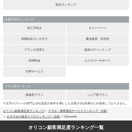
総合ランキング
評価項目別ランキング
加入手続き
キャンペーン
初期設定のしやすさ
通信速度・安定性
プランの充実さ
端末のラインナップ
利用料金
カスタマーサポート
付帯サービス
プラン別ランキング
家族割プラン
シニア割プラン
※文字がグレーの部門は当社規定の条件を満たした企業が2社未満のため発表しておりません。
オリコン顧客満足度ランキング
スマホ・携帯通信サービスランキング・比較
おすすめの格安スマホランキング・比較
UQmobile
オリコン顧客満足度
ランキング一覧