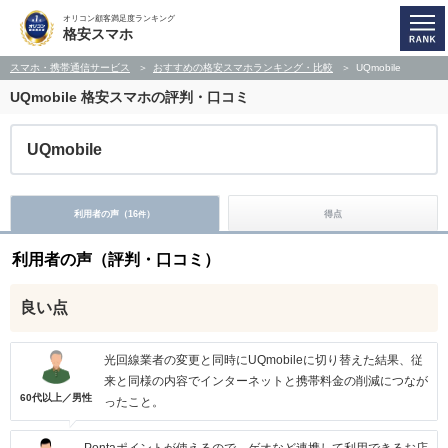
オリコン顧客満足度ランキング
格安スマホ
スマホ・携帯通信サービス
おすすめの格安スマホランキング・比較
UQmobile
UQmobile
格安スマホの評判・口コミ
UQmobile
利用者の声（
16
）
得点
件
利用者の声（評判・口コミ）
良い点
光回線業者の変更と同時にUQmobileに切り替えた結果、従
来と同様の内容でインターネットと携帯料金の削減につなが
60代以上／男性
ったこと。