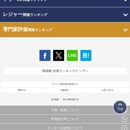
レジャー
関連ランキング
専門家評価
関連ランキング
映画館 全国ランキングトップへ
オリコン顧客満足度調査とは
調査方法
掲載規約
お問い合わせ
会社概要
個人情報保護方針
Top
引用・転載について
利用者の声について
当サイトで公開されている情報（文字、写真、イラスト、画像データ等）及びこれらの配置・
編集および構造などについての著作権は株式会社oricon MEに帰属しております。
クッキーの使用について
当サイトに掲載している内容はすべてサービスの利用者が提出された見解・感想です。