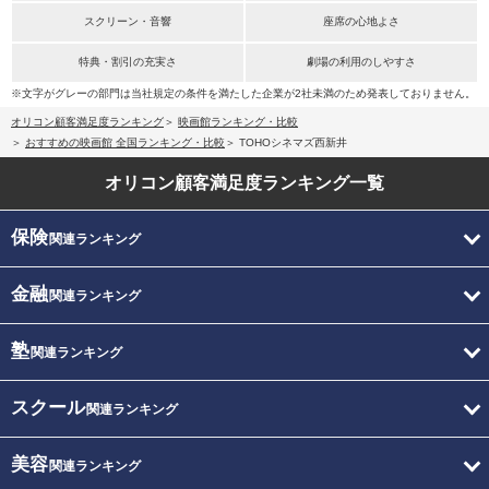
スクリーン・音響
座席の心地よさ
特典・割引の充実さ
劇場の利用のしやすさ
※文字がグレーの部門は当社規定の条件を満たした企業が2社未満のため発表しておりません。
オリコン顧客満足度ランキング
映画館ランキング・比較
おすすめの映画館 全国ランキング・比較
TOHOシネマズ西新井
オリコン顧客満足度
ランキング一覧
保険
関連ランキング
金融
関連ランキング
塾
関連ランキング
スクール
関連ランキング
美容
関連ランキング