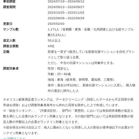
事前調査
2024/07/19～2024/09/12
調査期間
2024/09/13～2024/09/27
2023/10/25～2023/11/02
2022/09/08～2022/09/29
更新日
2025/02/03
サンプル数
1,171人（首都圏・東海・近畿・九州調査における総サンプル
数15,241人）
規定人数
50人以上
調査企業数
43社
定義
部屋を一室ずつ販売している新築分譲マンションを自社ブラン
ドとして取り扱う企業。
ただし、中古の分譲マンションは対象外とする。
調査対象者
性別：指定なし
年齢：25～84歳
地域：東海（岐阜県、静岡県、愛知県、三重県）
条件：過去12年以内に、新築分譲マンションに入居し、購入物
件の選定に関与した人
※オリコン顧客満足度ランキングは、データクリーニング（回収したデータから不正回答や異
常値を排除）および調査対象者条件から外れた回答を除外した上で作成しています。
※「総合ランキング」、「評価項目別」、部門の「業態別」においては有効回答者数が規定人
数を満たした企業のみランクイン対象となります。その他の部門においては有効回答者数が規
定人数の半数以上の企業がランクイン対象となります。
※総合得点が60.0点以上で、他人に薦めたくないと回答した人の割合が基準値以下の企業がラ
ンクイン対象となります。
≫ 詳細はこちら