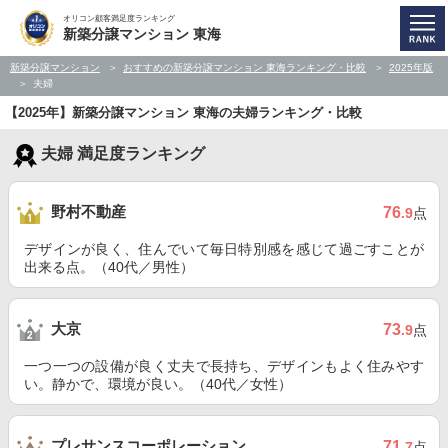
オリコン顧客満足度ランキング
新築分譲マンション 東海
新築分譲マンション
おすすめの新築分譲マンション 東海ランキング・比較
2025年版
夫婦
【2025年】新築分譲マンション 東海の夫婦ランキング・比較
夫婦 満足度ランキング
野村不動産
76
.9
点
デザインが良く、住んでいて毎日特別感を感じて過ごすことが
出来る点。（40代／男性）
大京
73
.9
点
一つ一つの設備が良く丈夫で長持ち、デザインもよく住みやす
い。静かで、環境が良い。（40代／女性）
プレサンスコーポレーション
71
.7
点