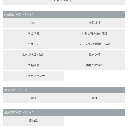
総合ランキング
評価項目別ランキング
立地
情報提供
周辺環境
引渡し時の住戸確認
デザイン
マンションの構造・設計
住戸の構造・設計
住戸設備
共有設備
価格の納得感
アフターフォロー
男女別ランキング
男性
女性
主要都市別ランキング
愛知県