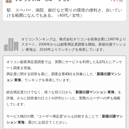
駅、スーパー、病院、銀行など周りの環境の便利さ。歩いてい
ける範囲になんでもある。（40代／女性）
オリコンランキングは、株式会社オリコンを前身企業に1967年より
スタート。2006年からは顧客満足度調査を開始。新築分譲マンショ
ン 東海は、2018年よりランキングを発表しています。
オリコン顧客満足度調査では、実際にサービスを利用した
1,171
人にアンケ
ート調査を実施。
満足度に関する回答を基に、調査企業
43
社を対象にした「
新築分譲マンシ
ョン 東海
」ランキングを発表しています。
総合満足度だけでなく、様々な切り口から「
新築分譲マンション 東海
」を
評価。さらに回答者の口コミや評判といった、実際のユーザーの声も掲載
しています。
サービス検討の際、“ユーザー満足度”からも比較することで「
新築分譲マン
ション 東海
」選びにお役立てください。