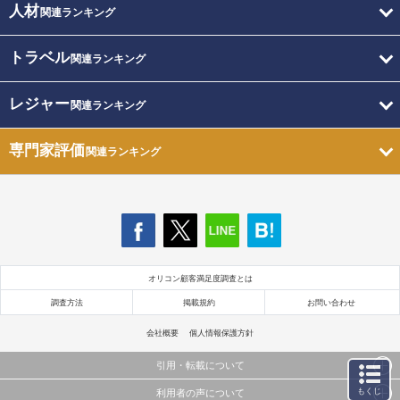
人材
関連ランキング
トラベル
関連ランキング
レジャー
関連ランキング
専門家評価
関連ランキング
オリコン顧客満足度調査とは
調査方法
掲載規約
お問い合わせ
会社概要
個人情報保護方針
引用・転載について
もくじ
利用者の声について
当サイトで公開されている情報（文字、写真、イラスト、画像データ等）及びこれらの配置・