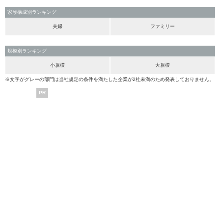
家族構成別ランキング
夫婦
ファミリー
規模別ランキング
小規模
大規模
※文字がグレーの部門は当社規定の条件を満たした企業が2社未満のため発表しておりません。
PR