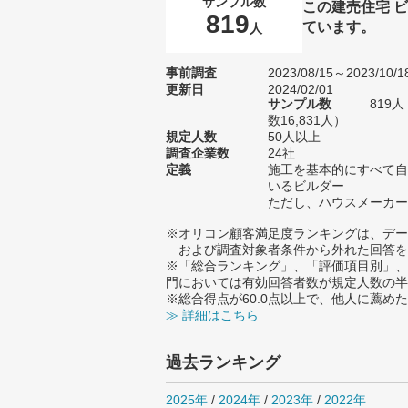
サンプル数
この建売住宅 
819
ています。
人
事前調査
2023/08/15～2023/10/1
更新日
2024/02/01
サンプル数
819
数16,831人）
規定人数
50人以上
調査企業数
24社
定義
施工を基本的にすべて自
いるビルダー
ただし、ハウスメーカー
※オリコン顧客満足度ランキングは、デー
および調査対象者条件から外れた回答を
※「総合ランキング」、「評価項目別」、
門においては有効回答者数が規定人数の半
※総合得点が60.0点以上で、他人に薦
≫ 詳細はこちら
過去ランキング
2025年
/
2024年
/
2023年
/
2022年