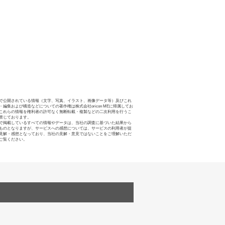
で公開されている情報（文字、写真、イラスト、画像データ等）及びこれ
・編集および構造などについての著作権は株式会社oricon MEに帰属してお
これらの情報を権利者の許可なく無断転載・複製などの二次利用を行うこ
禁じております。
で掲載しているすべての情報やデータは、当社の調査に基づいた結果から
ものとなりますが、サービスへの感想については、サービスの利用者が提
見解・感想となっており、当社の見解・意見ではないことをご理解いただ
ご覧ください。