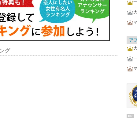
ア
ング
PR