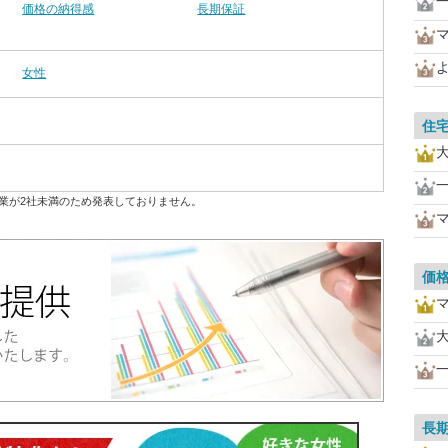
価格の納得感
長期保証
女性
住
業が2社未満のため発表しておりません。
価
長