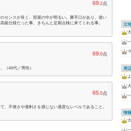
69
.2
点
りのセンスが良く、部屋の中が明るい。勝手口があり、使い
、高級仕様だった事。きちんと定期点検に来てくれる事。
立
69
.0
点
。（40代／男性）
周
65
.5
点
いて、不便さや過剰さを感じない適度なレベルであること。
情