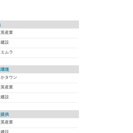
地
大英産業
一建設
マエムラ
辺環境
よかタウン
大英産業
一建設
報提供
大英産業
一建設