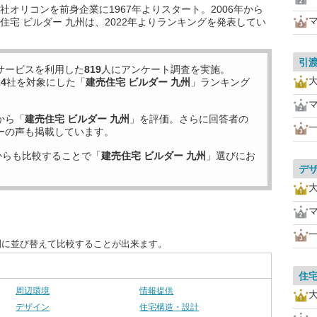
オリコンを前身企業に1967年よりスタート。2006年から
宅 ビルダー 九州は、2022年よりランキングを発表してい
引
サービスを利用した
819
人にアンケート調査を実施。
24
社を対象にした「
建売住宅 ビルダー 九州
」ランキング
から「
建売住宅 ビルダー 九州
」を評価。さらに回答者の
ーの声も掲載しています。
からも比較することで「
建売住宅 ビルダー 九州
」選びにお
デ
別に並び替えて比較することが出来ます。
住
周辺環境
情報提供
デザイン
住宅構造・設計