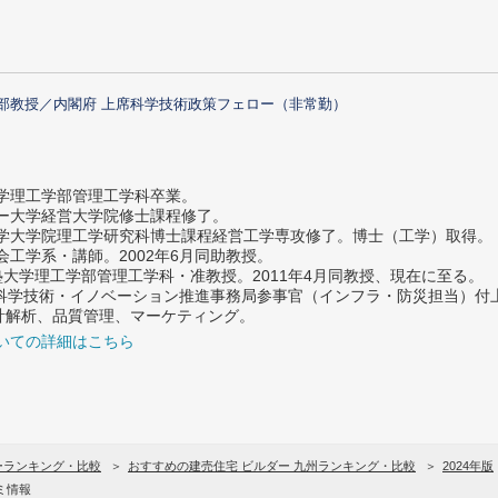
部教授／内閣府 上席科学技術政策フェロー（非常勤）
大学理工学部管理工学科卒業。
ター大学経営大学院修士課程修了。
大学大学院理工学研究科博士課程経営工学専攻修了。博士（工学）取得。
社会工学系・講師。2002年6月同助教授。
義塾大学理工学部管理工学科・准教授。2011年4月同教授、現在に至る。
府 科学技術・イノベーション推進事務局参事官（インフラ・防災担当）
計解析、品質管理、マーケティング。
いての詳細はこちら
ーランキング・比較
おすすめの建売住宅 ビルダー 九州ランキング・比較
2024年版
ミ情報