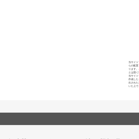
当サイト
らの配置
ります。
とは固く
当サイト
作成した
出された
いた上で