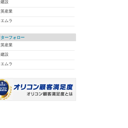
一建設
大英産業
マエムラ
フターフォロー
大英産業
一建設
マエムラ