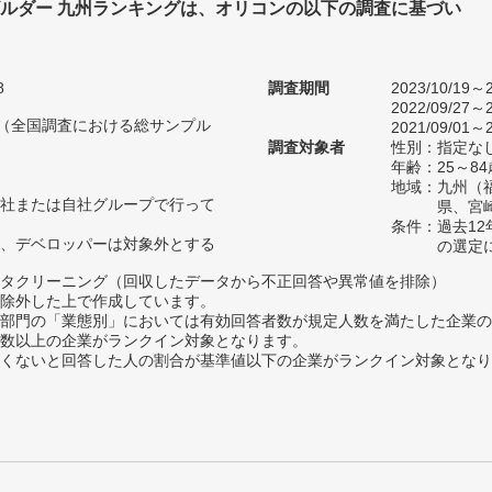
ビルダー 九州ランキングは、オリコンの以下の調査に基づい
8
調査期間
2023/10/19～2
2022/09/27～2
人（全国調査における総サンプル
2021/09/01～2
調査対象者
性別：指定な
年齢：25～84
地域：九州（
社または自社グループで行って
県、宮
条件：過去1
、デベロッパーは対象外とする
の選定
タクリーニング（回収したデータから不正回答や異常値を排除）
除外した上で作成しています。
部門の「業態別」においては有効回答者数が規定人数を満たした企業の
数以上の企業がランクイン対象となります。
めたくないと回答した人の割合が基準値以下の企業がランクイン対象とな