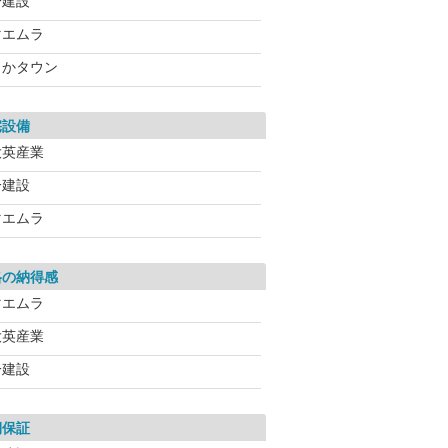
一建設
マエムラ
よかタウン
宅設備
大英産業
一建設
マエムラ
格の納得感
マエムラ
大英産業
一建設
期保証