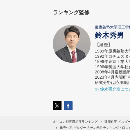
ランキング監修
慶應義塾大学理工学
鈴木秀男
【経歴】
1989年慶應義塾
1992年ロチェス
1996年東京工業
1996年筑波大学
2008年4月慶應
2023年4月内閣
研究分野は応用統
≫ 鈴木研究室につ
オリコン顧客満足度ランキング
建売住宅 ビルダ
建売住宅 ビルダー 九州の男性ランキング・口コ