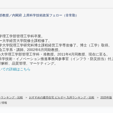
部教授／内閣府 上席科学技術政策フェロー（非常勤）
大学理工学部管理工学科卒業。
ター大学経営大学院修士課程修了。
大学大学院理工学研究科博士課程経営工学専攻修了。博士（工学）取得。
社会工学系・講師。2002年6月同助教授。
義塾大学理工学部管理工学科・准教授。2011年4月同教授、現在に至る。
府 科学技術・イノベーション推進事務局参事官（インフラ・防災担当）
計解析、品質管理、マーケティング。
いての詳細はこちら
ーランキング・比較
おすすめの建売住宅 ビルダー 九州ランキング・比較
2025年版
ミ情報