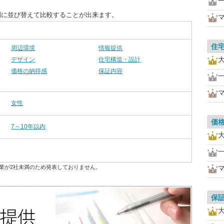
別に並び替えて比較することが出来ます。
住
周辺環境
情報提供
デザイン
住宅構造・設計
価格の納得感
保証内容
女性
価
7～10年以内
業が2社未満のため発表しておりません。
保