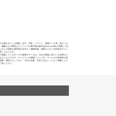
で公開されている情報（文字、写真、イラスト、画像データ等）及びこれ
・編集および構造などについての著作権は株式会社oricon MEに帰属してお
これらの情報を権利者の許可なく無断転載・複製などの二次利用を行うこ
禁じております。
で掲載しているすべての情報やデータは、当社の調査に基づいた結果から
ものとなりますが、サービスへの感想については、サービスの利用者が提
見解・感想となっており、当社の見解・意見ではないことをご理解いただ
ご覧ください。