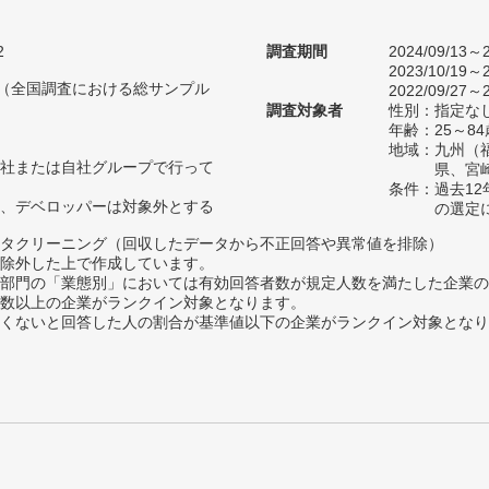
2
調査期間
2024/09/13～2
2023/10/19～2
人（全国調査における総サンプル
2022/09/27～2
調査対象者
性別：指定な
年齢：25～84
地域：九州（
社または自社グループで行って
県、宮
条件：過去1
、デベロッパーは対象外とする
の選定
タクリーニング（回収したデータから不正回答や異常値を排除）
除外した上で作成しています。
部門の「業態別」においては有効回答者数が規定人数を満たした企業の
数以上の企業がランクイン対象となります。
めたくないと回答した人の割合が基準値以下の企業がランクイン対象とな