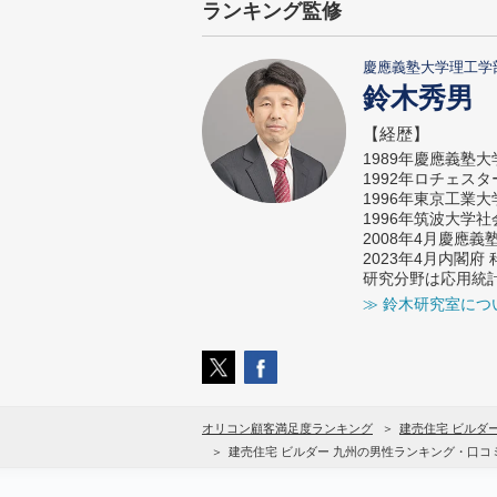
ランキング監修
慶應義塾大学理工学
鈴木秀男
【経歴】
1989年慶應義塾
1992年ロチェス
1996年東京工業
1996年筑波大学
2008年4月慶應
2023年4月内閣
研究分野は応用統
≫ 鈴木研究室につ
オリコン顧客満足度ランキング
建売住宅 ビルダ
建売住宅 ビルダー 九州の男性ランキング・口コ