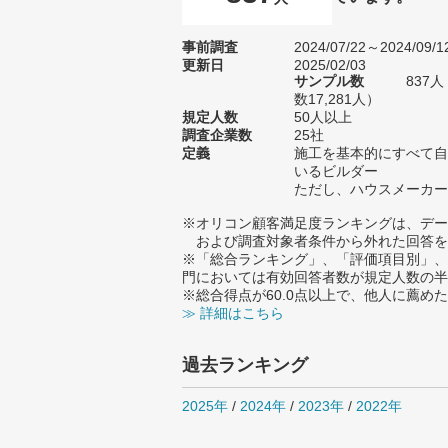
事前調査
2024/07/22～2024/09/1
更新日
2025/02/03
サンプル数
837
数17,281人）
規定人数
50人以上
調査企業数
25社
定義
施工を基本的にすべて自
いるビルダー
ただし、ハウスメーカー
※オリコン顧客満足度ランキングは、デー
および調査対象者条件から外れた回答を
※「総合ランキング」、「評価項目別」、
門においては有効回答者数が規定人数の半
※総合得点が60.0点以上で、他人に薦
≫ 詳細はこちら
過去ランキング
2025年
/
2024年
/
2023年
/
2022年