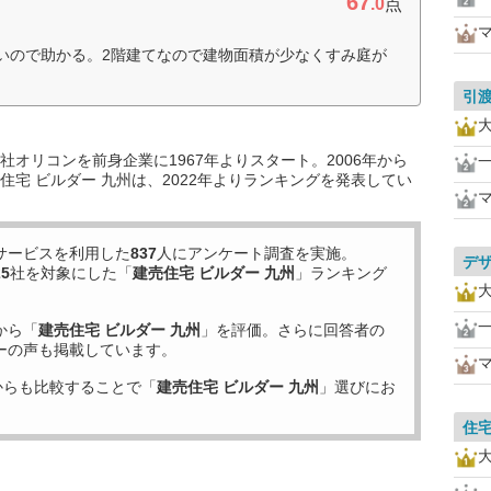
67
.0
点
いので助かる。2階建てなので建物面積が少なくすみ庭が
引
オリコンを前身企業に1967年よりスタート。2006年から
宅 ビルダー 九州は、2022年よりランキングを発表してい
サービスを利用した
837
人にアンケート調査を実施。
デ
25
社を対象にした「
建売住宅 ビルダー 九州
」ランキング
から「
建売住宅 ビルダー 九州
」を評価。さらに回答者の
ーの声も掲載しています。
からも比較することで「
建売住宅 ビルダー 九州
」選びにお
住