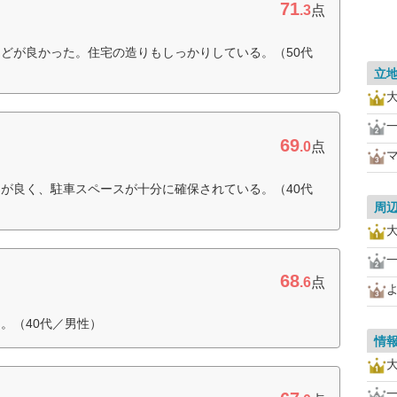
71
.3
点
どが良かった。住宅の造りもしっかりしている。（50代
立
69
.0
点
が良く、駐車スペースが十分に確保されている。（40代
周
68
.6
点
。（40代／男性）
情