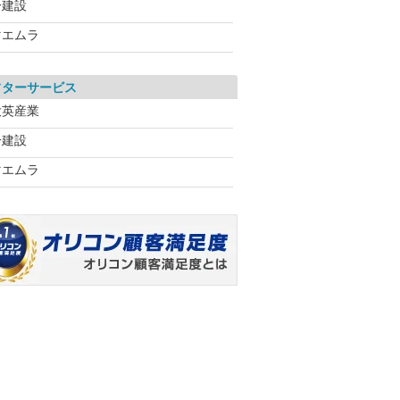
一建設
マエムラ
フターサービス
大英産業
一建設
マエムラ