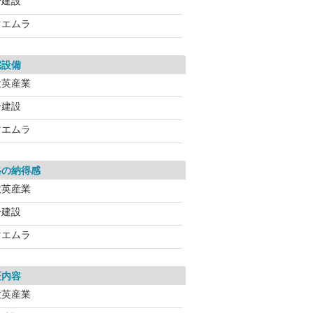
一建設
マエムラ
宅設備
大英産業
一建設
マエムラ
格の納得感
大英産業
一建設
マエムラ
証内容
大英産業