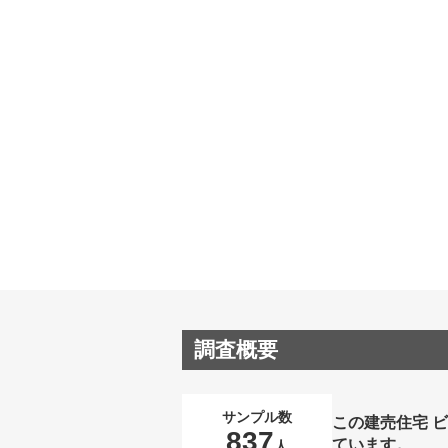
調査概要
サンプル数
この建売住宅 
837
ています。
人