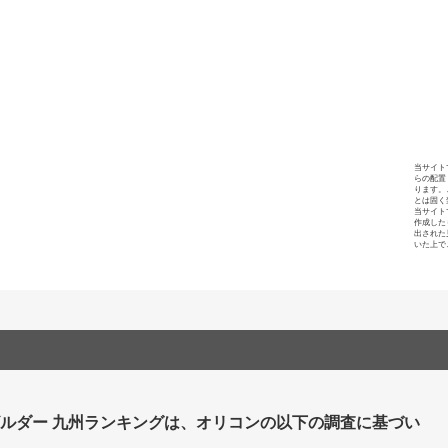
当サイト
らの配置
ります。
とは固く
当サイト
作成した
出された
いた上で
ビルダー 九州ランキングは、オリコンの以下の調査に基づい