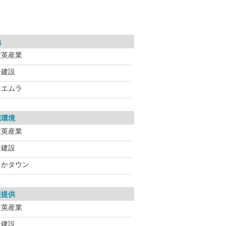
地
大英産業
一建設
マエムラ
辺環境
大英産業
一建設
よかタウン
報提供
大英産業
一建設