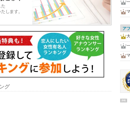
ア
ング
PR