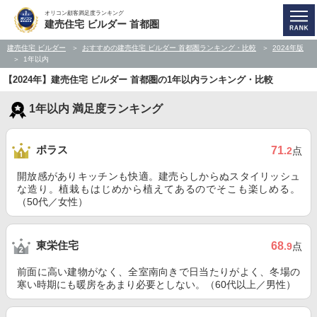
オリコン顧客満足度ランキング
建売住宅 ビルダー 首都圏
建売住宅 ビルダー
おすすめの建売住宅 ビルダー 首都圏ランキング・比較
2024年版
1年以内
【2024年】建売住宅 ビルダー 首都圏の1年以内ランキング・比較
1年以内 満足度ランキング
ポラス
71
.2
点
開放感がありキッチンも快適。建売らしからぬスタイリッシュ
な造り。植栽もはじめから植えてあるのでそこも楽しめる。
（50代／女性）
東栄住宅
68
.9
点
前面に高い建物がなく、全室南向きで日当たりがよく、冬場の
寒い時期にも暖房をあまり必要としない。（60代以上／男性）