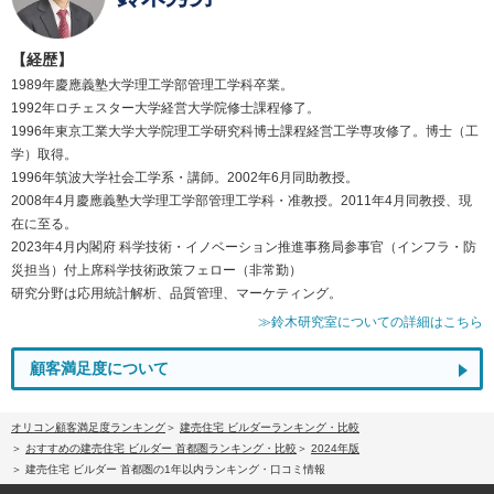
【経歴】
1989年慶應義塾大学理工学部管理工学科卒業。
1992年ロチェスター大学経営大学院修士課程修了。
1996年東京工業大学大学院理工学研究科博士課程経営工学専攻修了。博士（工
学）取得。
1996年筑波大学社会工学系・講師。2002年6月同助教授。
2008年4月慶應義塾大学理工学部管理工学科・准教授。2011年4月同教授、現
在に至る。
2023年4月内閣府 科学技術・イノベーション推進事務局参事官（インフラ・防
災担当）付上席科学技術政策フェロー（非常勤）
研究分野は応用統計解析、品質管理、マーケティング。
≫鈴木研究室についての詳細はこちら
顧客満足度について
オリコン顧客満足度ランキング
建売住宅 ビルダーランキング・比較
おすすめの建売住宅 ビルダー 首都圏ランキング・比較
2024年版
建売住宅 ビルダー 首都圏の1年以内ランキング・口コミ情報