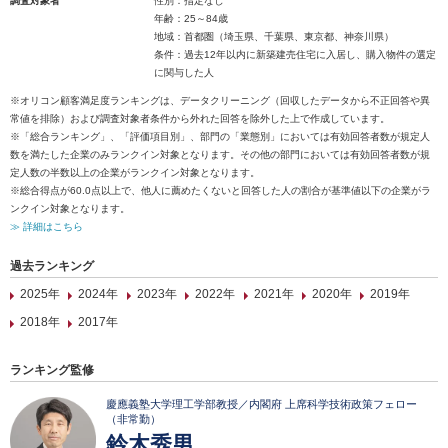
調査対象者
性別：指定なし
年齢：25～84歳
地域：首都圏（埼玉県、千葉県、東京都、神奈川県）
条件：過去12年以内に新築建売住宅に入居し、購入物件の選定
に関与した人
※オリコン顧客満足度ランキングは、データクリーニング（回収したデータから不正回答や異
常値を排除）および調査対象者条件から外れた回答を除外した上で作成しています。
※「総合ランキング」、「評価項目別」、部門の「業態別」においては有効回答者数が規定人
数を満たした企業のみランクイン対象となります。その他の部門においては有効回答者数が規
定人数の半数以上の企業がランクイン対象となります。
※総合得点が60.0点以上で、他人に薦めたくないと回答した人の割合が基準値以下の企業がラ
ンクイン対象となります。
≫ 詳細はこちら
過去ランキング
2025年
2024年
2023年
2022年
2021年
2020年
2019年
2018年
2017年
ランキング監修
慶應義塾大学理工学部教授／内閣府 上席科学技術政策フェロー
（非常勤）
鈴木秀男