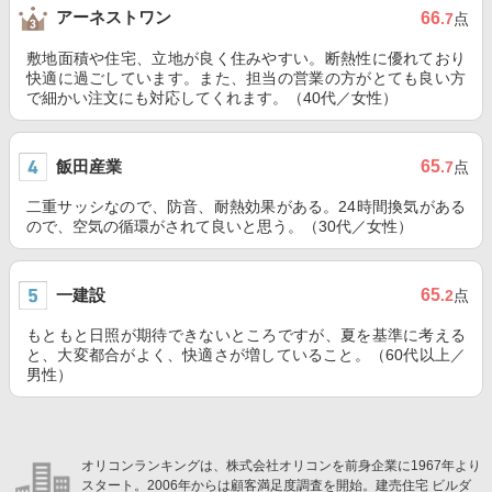
アーネストワン
66
.7
点
敷地面積や住宅、立地が良く住みやすい。断熱性に優れており
快適に過ごしています。また、担当の営業の方がとても良い方
で細かい注文にも対応してくれます。（40代／女性）
飯田産業
65
.7
点
二重サッシなので、防音、耐熱効果がある。24時間換気がある
ので、空気の循環がされて良いと思う。（30代／女性）
一建設
65
.2
点
もともと日照が期待できないところですが、夏を基準に考える
と、大変都合がよく、快適さが増していること。（60代以上／
男性）
オリコンランキングは、株式会社オリコンを前身企業に1967年より
スタート。2006年からは顧客満足度調査を開始。建売住宅 ビルダ