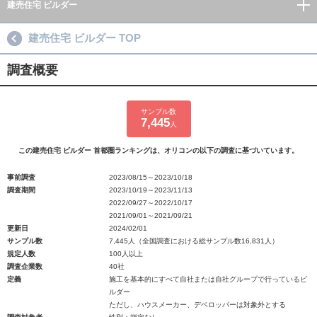
建売住宅 ビルダー
建売住宅 ビルダー TOP
調査概要
サンプル数
7,445
人
この建売住宅 ビルダー 首都圏ランキングは、オリコンの以下の調査に基づいています。
事前調査
2023/08/15～2023/10/18
調査期間
2023/10/19～2023/11/13
2022/09/27～2022/10/17
2021/09/01～2021/09/21
更新日
2024/02/01
サンプル数
7,445人（全国調査における総サンプル数16,831人）
規定人数
100人以上
調査企業数
40社
定義
施工を基本的にすべて自社または自社グループで行っているビ
ルダー
ただし、ハウスメーカー、デベロッパーは対象外とする