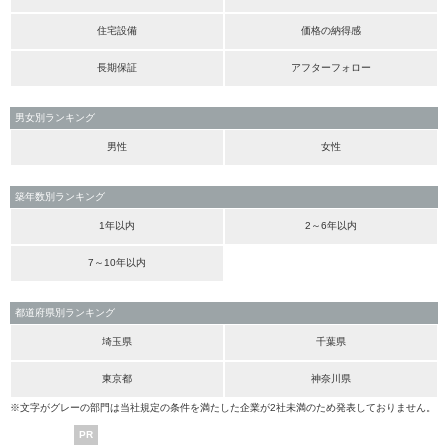
住宅設備
価格の納得感
長期保証
アフターフォロー
男女別ランキング
男性
女性
築年数別ランキング
1年以内
2～6年以内
7～10年以内
都道府県別ランキング
埼玉県
千葉県
東京都
神奈川県
※文字がグレーの部門は当社規定の条件を満たした企業が2社未満のため発表しておりません。
PR