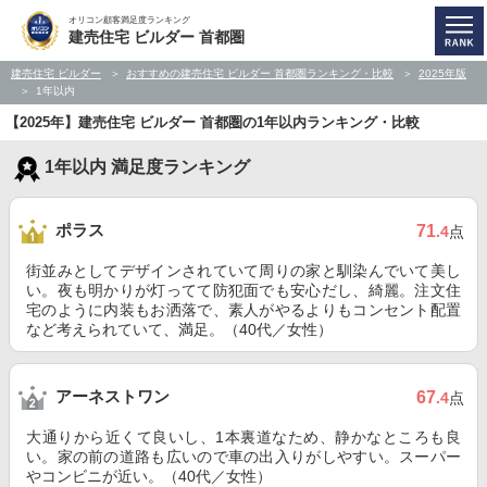
オリコン顧客満足度ランキング
建売住宅 ビルダー 首都圏
建売住宅 ビルダー
おすすめの建売住宅 ビルダー 首都圏ランキング・比較
2025年版
1年以内
【2025年】建売住宅 ビルダー 首都圏の1年以内ランキング・比較
1年以内 満足度ランキング
ポラス
71
.4
点
街並みとしてデザインされていて周りの家と馴染んでいて美し
い。夜も明かりが灯ってて防犯面でも安心だし、綺麗。注文住
宅のように内装もお洒落で、素人がやるよりもコンセント配置
など考えられていて、満足。（40代／女性）
アーネストワン
67
.4
点
大通りから近くて良いし、1本裏道なため、静かなところも良
い。家の前の道路も広いので車の出入りがしやすい。スーパー
やコンビニが近い。（40代／女性）