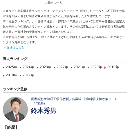
に関与した人
※オリコン顧客満足度ランキングは、データクリーニング（回収したデータから不正回答や異
常値を排除）および調査対象者条件から外れた回答を除外した上で作成しています。
※「総合ランキング」、「評価項目別」、部門の「業態別」においては有効回答者数が規定人
数を満たした企業のみランクイン対象となります。その他の部門においては有効回答者数が規
定人数の半数以上の企業がランクイン対象となります。
※総合得点が60.0点以上で、他人に薦めたくないと回答した人の割合が基準値以下の企業がラ
ンクイン対象となります。
≫ 詳細はこちら
過去ランキング
2025年
2024年
2023年
2022年
2021年
2020年
2019年
2018年
2017年
ランキング監修
慶應義塾大学理工学部教授／内閣府 上席科学技術政策フェロー
（非常勤）
鈴木秀男
【経歴】