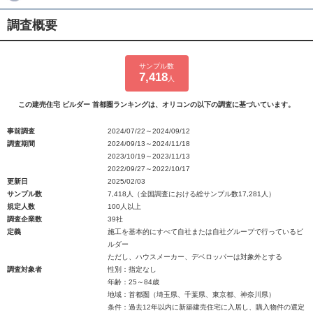
調査概要
サンプル数
7,418
人
この建売住宅 ビルダー 首都圏ランキングは、オリコンの以下の調査に基づいています。
事前調査
2024/07/22～2024/09/12
調査期間
2024/09/13～2024/11/18
2023/10/19～2023/11/13
2022/09/27～2022/10/17
更新日
2025/02/03
サンプル数
7,418人（全国調査における総サンプル数17,281人）
規定人数
100人以上
調査企業数
39社
定義
施工を基本的にすべて自社または自社グループで行っているビ
ルダー
ただし、ハウスメーカー、デベロッパーは対象外とする
調査対象者
性別：指定なし
年齢：25～84歳
地域：首都圏（埼玉県、千葉県、東京都、神奈川県）
条件：過去12年以内に新築建売住宅に入居し、購入物件の選定