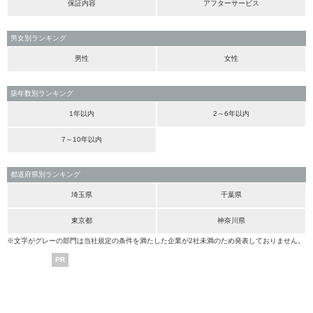
保証内容
アフターサービス
男女別ランキング
男性
女性
築年数別ランキング
1年以内
2～6年以内
7～10年以内
都道府県別ランキング
埼玉県
千葉県
東京都
神奈川県
※文字がグレーの部門は当社規定の条件を満たした企業が2社未満のため発表しておりません。
PR