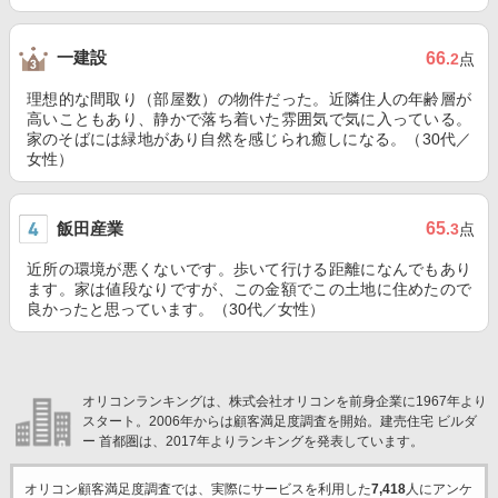
一建設
66
.2
点
理想的な間取り（部屋数）の物件だった。近隣住人の年齢層が
高いこともあり、静かで落ち着いた雰囲気で気に入っている。
家のそばには緑地があり自然を感じられ癒しになる。（30代／
女性）
飯田産業
65
.3
点
近所の環境が悪くないです。歩いて行ける距離になんでもあり
ます。家は値段なりですが、この金額でこの土地に住めたので
良かったと思っています。（30代／女性）
オリコンランキングは、株式会社オリコンを前身企業に1967年より
スタート。2006年からは顧客満足度調査を開始。建売住宅 ビルダ
ー 首都圏は、2017年よりランキングを発表しています。
オリコン顧客満足度調査では、実際にサービスを利用した
7,418
人にアンケ