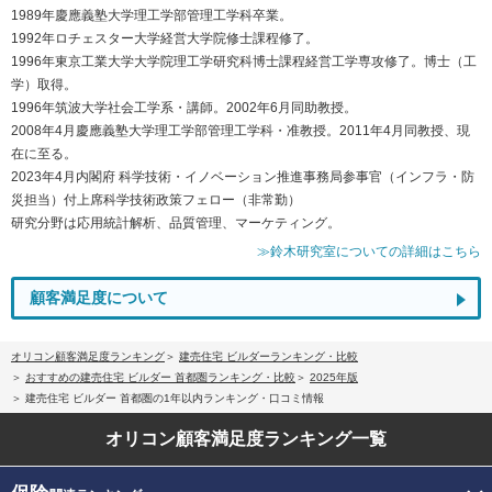
1989年慶應義塾大学理工学部管理工学科卒業。
1992年ロチェスター大学経営大学院修士課程修了。
1996年東京工業大学大学院理工学研究科博士課程経営工学専攻修了。博士（工
学）取得。
1996年筑波大学社会工学系・講師。2002年6月同助教授。
2008年4月慶應義塾大学理工学部管理工学科・准教授。2011年4月同教授、現
在に至る。
2023年4月内閣府 科学技術・イノベーション推進事務局参事官（インフラ・防
災担当）付上席科学技術政策フェロー（非常勤）
研究分野は応用統計解析、品質管理、マーケティング。
≫鈴木研究室についての詳細はこちら
顧客満足度について
オリコン顧客満足度ランキング
建売住宅 ビルダーランキング・比較
おすすめの建売住宅 ビルダー 首都圏ランキング・比較
2025年版
建売住宅 ビルダー 首都圏の1年以内ランキング・口コミ情報
オリコン顧客満足度
ランキング一覧