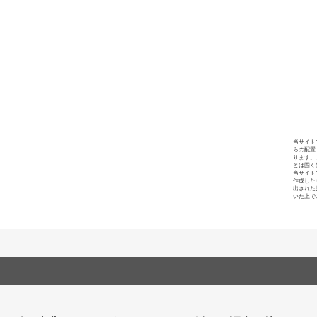
当サイト
らの配置
ります。
とは固く
当サイト
作成した
出された
いた上で