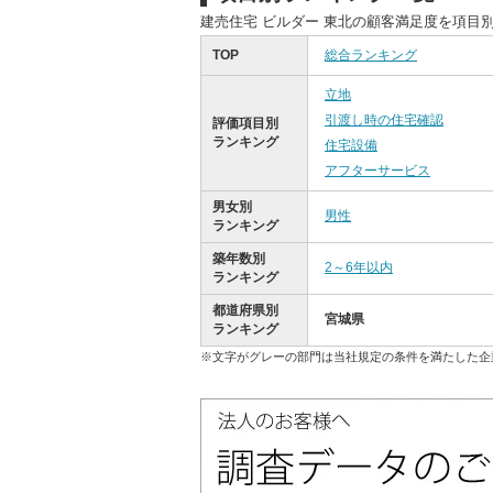
建売住宅 ビルダー 東北の顧客満足度を項目
TOP
総合ランキング
立地
引渡し時の住宅確認
評価項目別
ランキング
住宅設備
アフターサービス
男女別
男性
ランキング
築年数別
2～6年以内
ランキング
都道府県別
宮城県
ランキング
※文字がグレーの部門は当社規定の条件を満たした企