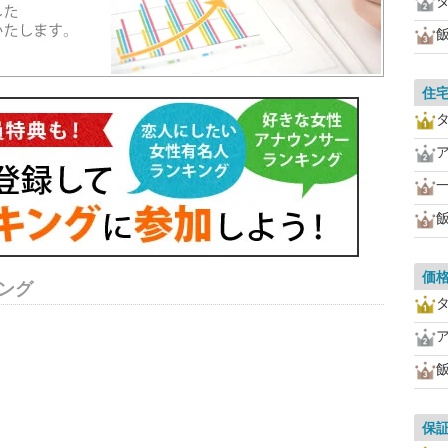
住
価
ング
保