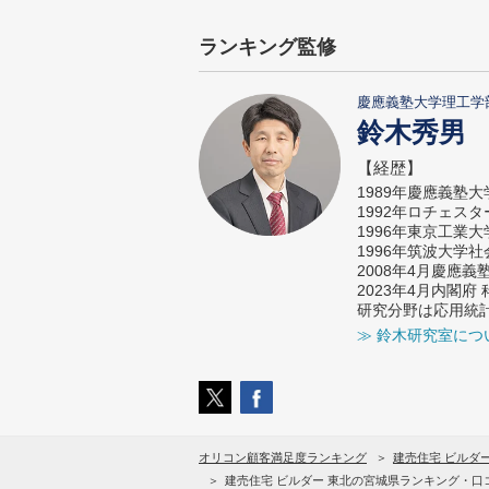
ランキング監修
慶應義塾大学理工学
鈴木秀男
【経歴】
1989年慶應義塾
1992年ロチェス
1996年東京工業
1996年筑波大学
2008年4月慶應
2023年4月内閣
研究分野は応用統
≫ 鈴木研究室につ
オリコン顧客満足度ランキング
建売住宅 ビルダ
建売住宅 ビルダー 東北の宮城県ランキング・口