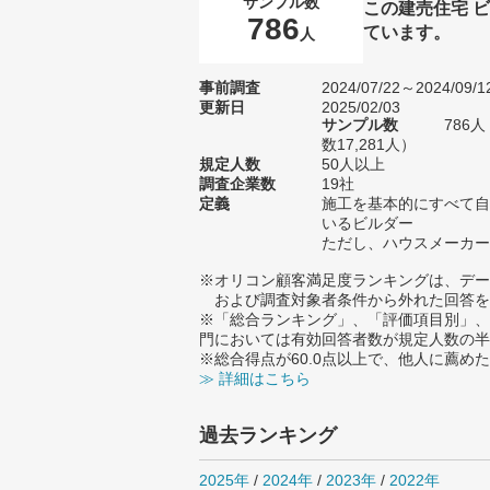
サンプル数
この建売住宅 
786
ています。
人
事前調査
2024/07/22～2024/09/1
更新日
2025/02/03
サンプル数
786
数17,281人）
規定人数
50人以上
調査企業数
19社
定義
施工を基本的にすべて自
いるビルダー
ただし、ハウスメーカー
※オリコン顧客満足度ランキングは、デー
および調査対象者条件から外れた回答を
※「総合ランキング」、「評価項目別」、
門においては有効回答者数が規定人数の半
※総合得点が60.0点以上で、他人に薦
≫ 詳細はこちら
過去ランキング
2025年
/
2024年
/
2023年
/
2022年