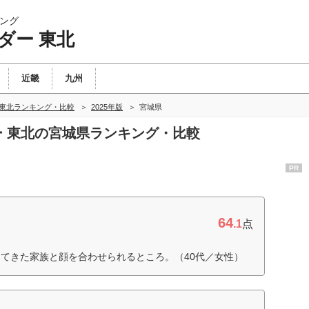
ング
ダー 東北
近畿
九州
 東北ランキング・比較
2025年版
宮城県
ダー 東北の宮城県ランキング・比較
PR
64
.1
点
てきた家族と顔を合わせられるところ。（40代／女性）