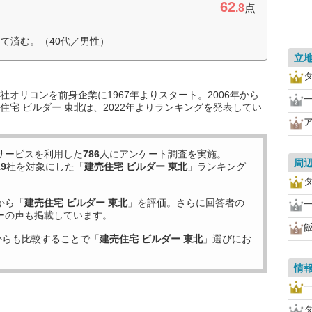
62
.8
点
て済む。（40代／男性）
立
オリコンを前身企業に1967年よりスタート。2006年から
宅 ビルダー 東北は、2022年よりランキングを発表してい
サービスを利用した
786
人にアンケート調査を実施。
周
19
社を対象にした「
建売住宅 ビルダー 東北
」ランキング
から「
建売住宅 ビルダー 東北
」を評価。さらに回答者の
ーの声も掲載しています。
からも比較することで「
建売住宅 ビルダー 東北
」選びにお
情