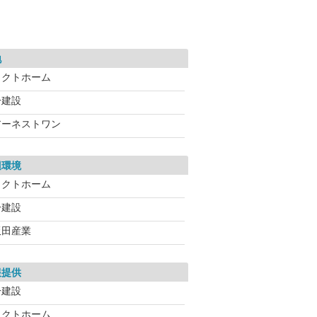
地
タクトホーム
一建設
アーネストワン
辺環境
タクトホーム
一建設
飯田産業
報提供
一建設
タクトホーム