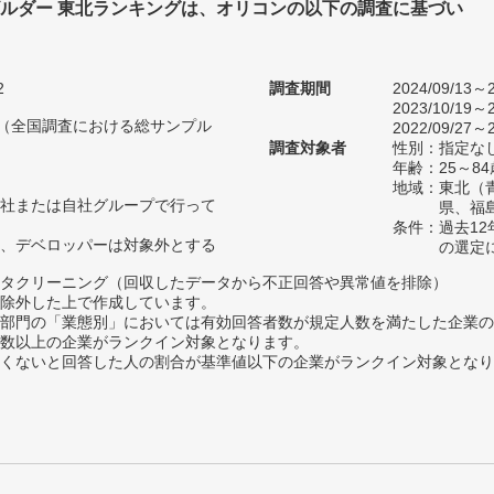
ビルダー 東北ランキングは、オリコンの以下の調査に基づい
2
調査期間
2024/09/13～2
2023/10/19～2
人（全国調査における総サンプル
2022/09/27～2
調査対象者
性別：指定な
年齢：25～84
地域：東北（
社または自社グループで行って
県、福
条件：過去1
、デベロッパーは対象外とする
の選定
タクリーニング（回収したデータから不正回答や異常値を排除）
除外した上で作成しています。
部門の「業態別」においては有効回答者数が規定人数を満たした企業の
数以上の企業がランクイン対象となります。
めたくないと回答した人の割合が基準値以下の企業がランクイン対象とな