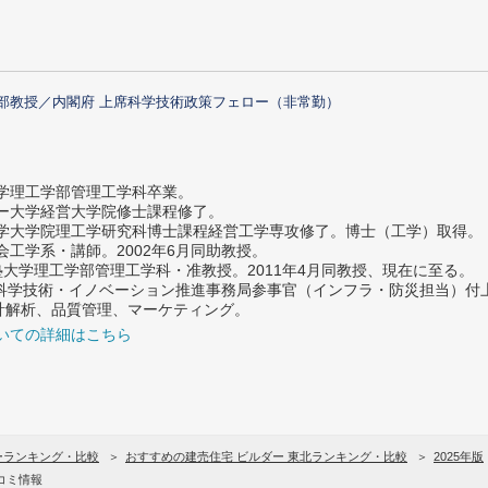
部教授／内閣府 上席科学技術政策フェロー（非常勤）
大学理工学部管理工学科卒業。
ター大学経営大学院修士課程修了。
大学大学院理工学研究科博士課程経営工学専攻修了。博士（工学）取得。
社会工学系・講師。2002年6月同助教授。
義塾大学理工学部管理工学科・准教授。2011年4月同教授、現在に至る。
府 科学技術・イノベーション推進事務局参事官（インフラ・防災担当）
計解析、品質管理、マーケティング。
いての詳細はこちら
ーランキング・比較
おすすめの建売住宅 ビルダー 東北ランキング・比較
2025年版
コミ情報