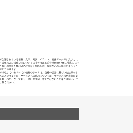
で公開されている情報（文字、写真、イラスト、画像データ等）及びこれ
・編集および構造などについての著作権は株式会社oricon MEに帰属してお
これらの情報を権利者の許可なく無断転載・複製などの二次利用を行うこ
禁じております。
で掲載しているすべての情報やデータは、当社の調査に基づいた結果から
ものとなりますが、サービスへの感想については、サービスの利用者が提
見解・感想となっており、当社の見解・意見ではないことをご理解いただ
ご覧ください。