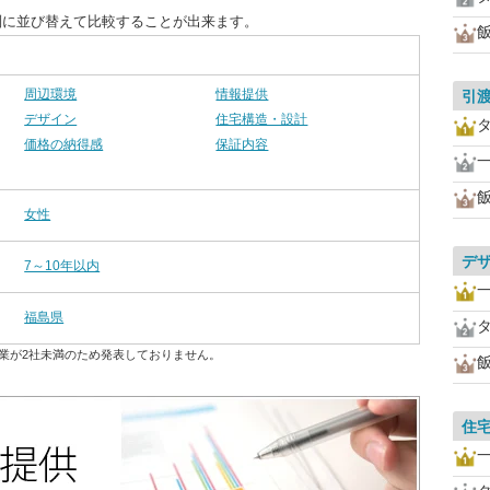
別に並び替えて比較することが出来ます。
周辺環境
情報提供
引
デザイン
住宅構造・設計
価格の納得感
保証内容
女性
デ
7～10年以内
福島県
業が2社未満のため発表しておりません。
住