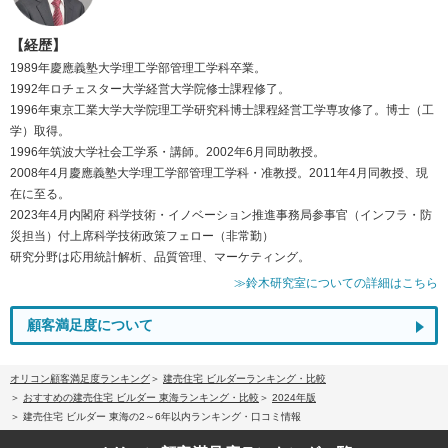
【経歴】
1989年慶應義塾大学理工学部管理工学科卒業。
1992年ロチェスター大学経営大学院修士課程修了。
1996年東京工業大学大学院理工学研究科博士課程経営工学専攻修了。博士（工
学）取得。
1996年筑波大学社会工学系・講師。2002年6月同助教授。
2008年4月慶應義塾大学理工学部管理工学科・准教授。2011年4月同教授、現
在に至る。
2023年4月内閣府 科学技術・イノベーション推進事務局参事官（インフラ・防
災担当）付上席科学技術政策フェロー（非常勤）
研究分野は応用統計解析、品質管理、マーケティング。
≫鈴木研究室についての詳細はこちら
顧客満足度について
オリコン顧客満足度ランキング
建売住宅 ビルダーランキング・比較
おすすめの建売住宅 ビルダー 東海ランキング・比較
2024年版
建売住宅 ビルダー 東海の2～6年以内ランキング・口コミ情報