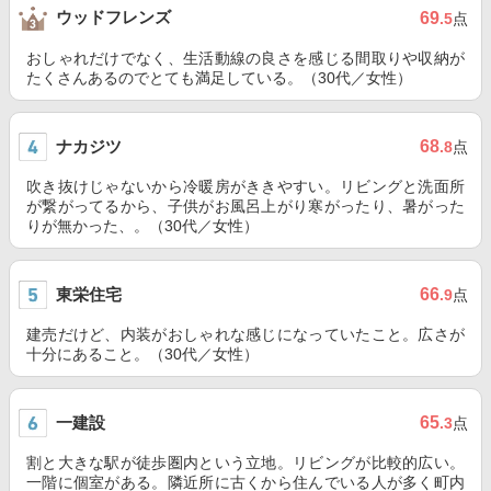
ウッドフレンズ
69
.5
点
おしゃれだけでなく、生活動線の良さを感じる間取りや収納が
たくさんあるのでとても満足している。（30代／女性）
ナカジツ
68
.8
点
吹き抜けじゃないから冷暖房がききやすい。リビングと洗面所
が繋がってるから、子供がお風呂上がり寒がったり、暑がった
りが無かった、。（30代／女性）
東栄住宅
66
.9
点
建売だけど、内装がおしゃれな感じになっていたこと。広さが
十分にあること。（30代／女性）
一建設
65
.3
点
割と大きな駅が徒歩圏内という立地。リビングが比較的広い。
一階に個室がある。隣近所に古くから住んでいる人が多く町内