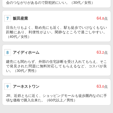
会のつながりがあるので防犯的にいい。（30代／女性）
飯田産業
64
.8
点
日当たりもよく、勤め先にも近く、駅も徒歩でいけなくもない
距離にあり、利便性がよい。閑静なところで過ごしやすい。
（40代／女性）
アイディホーム
63
.2
点
建売にも関わらず、外部の住宅診断を受け入れてもらえ、そこ
で発見された問題に無料対応してもらえるなど、コスパが良
い。（30代／男性）
アーネストワン
63
.0
点
JR、近鉄ともに近く、ショッピングモールも徒歩圏内なのに手
頃な価格で購入出来た。（60代以上／男性）