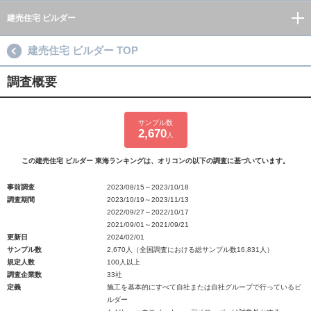
建売住宅 ビルダー
建売住宅 ビルダー TOP
調査概要
サンプル数
2,670
人
この建売住宅 ビルダー 東海ランキングは、オリコンの以下の調査に基づいています。
事前調査
2023/08/15～2023/10/18
調査期間
2023/10/19～2023/11/13
2022/09/27～2022/10/17
2021/09/01～2021/09/21
更新日
2024/02/01
サンプル数
2,670人（全国調査における総サンプル数16,831人）
規定人数
100人以上
調査企業数
33社
定義
施工を基本的にすべて自社または自社グループで行っているビ
ルダー