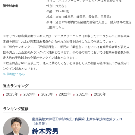
ただし、ハウスメーカー、デベロッパーは対象外とする
調査対象者
性別：指定なし
年齢：25～84歳
地域：東海（岐阜県、静岡県、愛知県、三重県）
条件：過去12年以内に新築建売住宅に入居し、購入物件の選定
に関与した人
※オリコン顧客満足度ランキングは、データクリーニング（回収したデータから不正回答や異
常値を排除）および調査対象者条件から外れた回答を除外した上で作成しています。
※「総合ランキング」、「評価項目別」、部門の「業態別」においては有効回答者数が規定人
数を満たした企業のみランクイン対象となります。その他の部門においては有効回答者数が規
定人数の半数以上の企業がランクイン対象となります。
※総合得点が60.0点以上で、他人に薦めたくないと回答した人の割合が基準値以下の企業がラ
ンクイン対象となります。
≫ 詳細はこちら
過去ランキング
2025年
2024年
2023年
2022年
2021年
2020年
ランキング監修
慶應義塾大学理工学部教授／内閣府 上席科学技術政策フェロー
（非常勤）
鈴木秀男