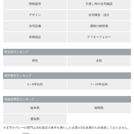
情報提供
引渡し時の住宅確認
デザイン
住宅構造・設計
住宅設備
価格の納得感
長期保証
アフターフォロー
男女別ランキング
男性
女性
築年数別ランキング
2～6年以内
7～10年以内
都道府県別ランキング
岐阜県
静岡県
愛知県
※文字がグレーの部門は当社規定の条件を満たした企業が2社未満のため発表しておりません。