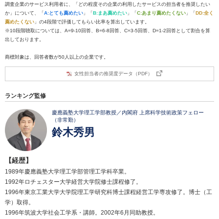
調査企業のサービス利用者に、「どの程度その企業の利用したサービスの担当者を推奨したい
か」について、「
A:とても薦めたい
」「
B:まあ薦めたい
」「
C:あまり薦めたくない
」「
DD:全く
薦めたくない
」の4段階で評価してもらい比率を算出しています。
※10段階聴取については、A=9-10回答、B=6-8回答、C=3-5回答、D=1-2回答として割合を算
出しております。
商標対象は、回答者数が50人以上の企業です。
女性担当者の推奨度データ（PDF）
ランキング監修
慶應義塾大学理工学部教授／内閣府 上席科学技術政策フェロー
（非常勤）
鈴木秀男
【経歴】
1989年慶應義塾大学理工学部管理工学科卒業。
1992年ロチェスター大学経営大学院修士課程修了。
1996年東京工業大学大学院理工学研究科博士課程経営工学専攻修了。博士（工
学）取得。
1996年筑波大学社会工学系・講師。2002年6月同助教授。