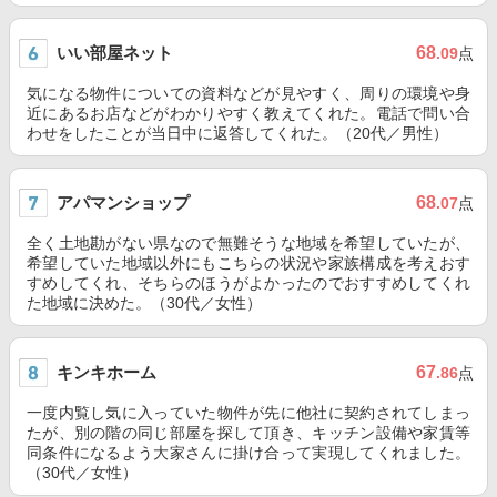
いい部屋ネット
68
.09
点
気になる物件についての資料などが見やすく、周りの環境や身
近にあるお店などがわかりやすく教えてくれた。電話で問い合
わせをしたことが当日中に返答してくれた。（20代／男性）
アパマンショップ
68
.07
点
全く土地勘がない県なので無難そうな地域を希望していたが、
希望していた地域以外にもこちらの状況や家族構成を考えおす
すめしてくれ、そちらのほうがよかったのでおすすめしてくれ
た地域に決めた。（30代／女性）
キンキホーム
67
.86
点
一度内覧し気に入っていた物件が先に他社に契約されてしまっ
たが、別の階の同じ部屋を探して頂き、キッチン設備や家賃等
同条件になるよう大家さんに掛け合って実現してくれました。
（30代／女性）