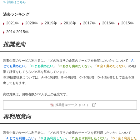
≫ 詳細はこちら
過去ランキング
2021年
2020年
2019年
2018年
2017年
2016年
2015年
2014-2015年
推奨意向
調査企業のサービス利用者に、「どの程度その企業のサービスを推奨したいか」について「
A:
とても薦めたい
」「
B:まあ薦めたい
」「
C:あまり薦めたくない
」「
D:全く薦めたくない
」の4段
階で評価をしてもらい比率を算出しています。
※10段階聴取については、A=9-10回答、B=6-8回答、C=3-5回答、D=1-2回答として割合を算
出しております。
商標対象は、回答者数が50人以上の企業です。
推奨意向データ（PDF）
再利用意向
調査企業のサービス利用者に、「どの程度その企業のサービスを再利用したいか」について
「
A:とても利用したい
」「
B:まあ利用したい
」「
C:あまり利用したくない
」「
D：全く利用した