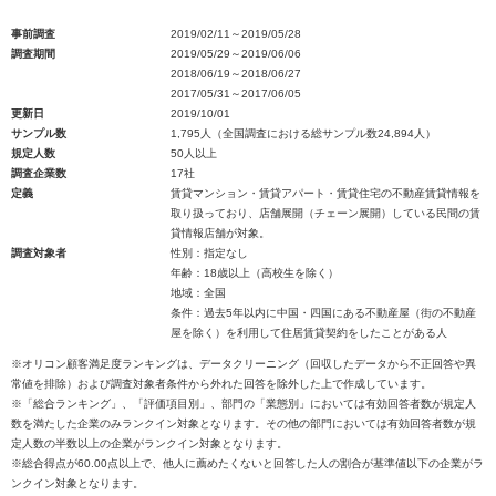
事前調査
2019/02/11～2019/05/28
調査期間
2019/05/29～2019/06/06
2018/06/19～2018/06/27
2017/05/31～2017/06/05
更新日
2019/10/01
サンプル数
1,795人（全国調査における総サンプル数24,894人）
規定人数
50人以上
調査企業数
17社
定義
賃貸マンション・賃貸アパート・賃貸住宅の不動産賃貸情報を
取り扱っており、店舗展開（チェーン展開）している民間の賃
貸情報店舗が対象。
調査対象者
性別：指定なし
年齢：18歳以上（高校生を除く）
地域：全国
条件：過去5年以内に中国・四国にある不動産屋（街の不動産
屋を除く）を利用して住居賃貸契約をしたことがある人
※オリコン顧客満足度ランキングは、データクリーニング（回収したデータから不正回答や異
常値を排除）および調査対象者条件から外れた回答を除外した上で作成しています。
※「総合ランキング」、「評価項目別」、部門の「業態別」においては有効回答者数が規定人
数を満たした企業のみランクイン対象となります。その他の部門においては有効回答者数が規
定人数の半数以上の企業がランクイン対象となります。
※総合得点が60.00点以上で、他人に薦めたくないと回答した人の割合が基準値以下の企業がラ
ンクイン対象となります。