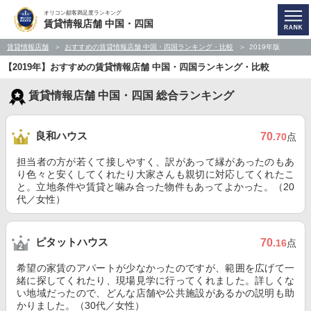
オリコン顧客満足度ランキング
賃貸情報店舗 中国・四国
賃貸情報店舗
おすすめの賃貸情報店舗 中国・四国ランキング・比較
2019年版
【2019年】おすすめの賃貸情報店舗 中国・四国ランキング・比較
賃貸情報店舗 中国・四国 総合ランキング
良和ハウス
70
.70
点
担当者の方が若くて接しやすく、訳があって縁があったのもあ
り色々と安くしてくれたり大家さんも親切に対応してくれたこ
と。立地条件や賃貸と噛み合った物件もあってよかった。（20
代／女性）
ピタットハウス
70
.16
点
希望の家賃のアパートが少なかったのですが、範囲を広げて一
緒に探してくれたり、現場見学に行ってくれました。詳しくな
い地域だったので、どんな店舗や公共施設があるかの説明も助
かりました。（30代／女性）