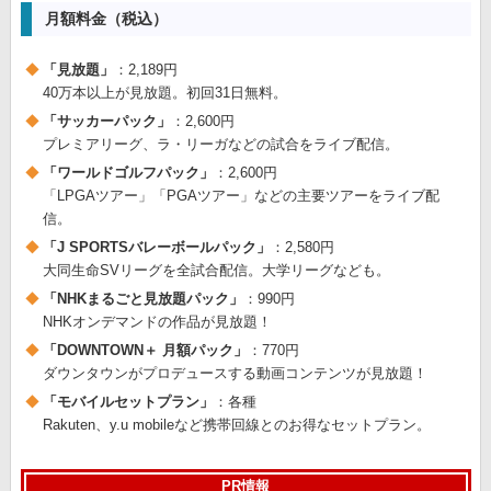
月額料金（税込）
「見放題」
：2,189円
40万本以上が見放題。初回31日無料。
「サッカーパック」
：2,600円
プレミアリーグ、ラ・リーガなどの試合をライブ配信。
「ワールドゴルフパック」
：2,600円
「LPGAツアー」「PGAツアー」などの主要ツアーをライブ配
信。
「J SPORTSバレーボールパック」
：2,580円
大同生命SVリーグを全試合配信。大学リーグなども。
「NHKまるごと見放題パック」
：990円
NHKオンデマンドの作品が見放題！
「DOWNTOWN＋ 月額パック」
：770円
ダウンタウンがプロデュースする動画コンテンツが見放題！
「モバイルセットプラン」
：各種
Rakuten、y.u mobileなど携帯回線とのお得なセットプラン。
PR情報