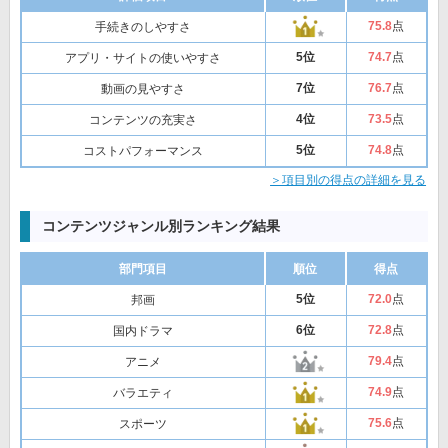
75
.8
点
手続きのしやすさ
5位
74
.7
点
アプリ・サイトの使いやすさ
7位
76
.7
点
動画の見やすさ
4位
73
.5
点
コンテンツの充実さ
5位
74
.8
点
コストパフォーマンス
＞項目別の得点の詳細を見る
コンテンツジャンル別ランキング結果
部門項目
順位
得点
5位
72
.0
点
邦画
6位
72
.8
点
国内ドラマ
79
.4
点
アニメ
74
.9
点
バラエティ
75
.6
点
スポーツ