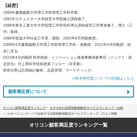
【経歴】
1989年慶應義塾大学理工学部管理工学科卒業。
1992年ロチェスター大学経営大学院修士課程修了。
1996年東京工業大学大学院理工学研究科博士課程経営工学専攻修了。博士（工
学）取得。
1996年筑波大学社会工学系・講師。2002年6月同助教授。
2008年4月慶應義塾大学理工学部管理工学科・准教授。2011年4月同教授、現
在に至る。
2023年4月内閣府 科学技術・イノベーション推進事務局参事官（インフラ・防
災担当）付上席科学技術政策フェロー（非常勤）
研究分野は応用統計解析、品質管理、マーケティング。
≫鈴木研究室についての詳細はこちら
顧客満足度について
オリコン顧客満足度ランキング
おすすめの定額制動画配信サービスランキング・比較
スポーツコンテンツで比較する定額制動画配信サービスランキング・口コミ情報
オリコン顧客満足度
ランキング一覧