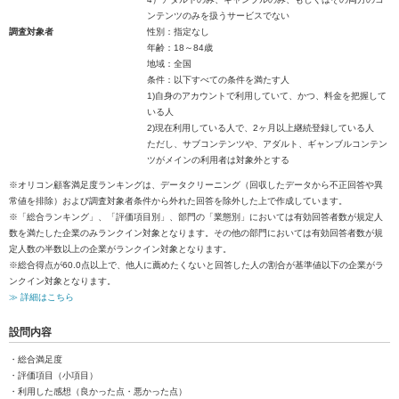
ンテンツのみを扱うサービスでない
調査対象者
性別：指定なし
年齢：18～84歳
地域：全国
条件：以下すべての条件を満たす人
1)自身のアカウントで利用していて、かつ、料金を把握して
いる人
2)現在利用している人で、2ヶ月以上継続登録している人
ただし、サブコンテンツや、アダルト、ギャンブルコンテン
ツがメインの利用者は対象外とする
※オリコン顧客満足度ランキングは、データクリーニング（回収したデータから不正回答や異
常値を排除）および調査対象者条件から外れた回答を除外した上で作成しています。
※「総合ランキング」、「評価項目別」、部門の「業態別」においては有効回答者数が規定人
数を満たした企業のみランクイン対象となります。その他の部門においては有効回答者数が規
定人数の半数以上の企業がランクイン対象となります。
※総合得点が60.0点以上で、他人に薦めたくないと回答した人の割合が基準値以下の企業がラ
ンクイン対象となります。
≫ 詳細はこちら
設問内容
・総合満足度
・評価項目（小項目）
・利用した感想（良かった点・悪かった点）