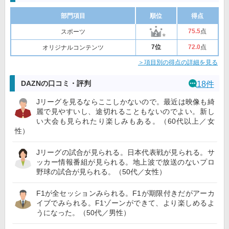
部門項目
順位
得点
75
.5
点
スポーツ
7位
72
.0
点
オリジナルコンテンツ
＞項目別の得点の詳細を見る
DAZNの口コミ・評判
18件
Jリーグを見るならここしかないので。最近は映像も綺
麗で見やすいし、途切れることもないのでよい。新し
い大会も見られたり楽しみもある。（60代以上／女
性）
Jリーグの試合が見られる。日本代表戦が見られる。サ
ッカー情報番組が見られる。地上波で放送のないプロ
野球の試合が見られる。（50代／女性）
F1が全セッションみられる。F1が期限付きだがアーカ
イブでみられる。F1ゾーンができて、より楽しめるよ
うになった。（50代／男性）