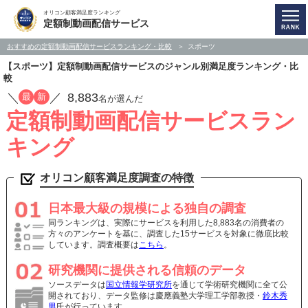
オリコン顧客満足度ランキング
定額制動画配信サービス
おすすめの定額制動画配信サービスランキング・比較
スポーツ
【スポーツ】定額制動画配信サービスのジャンル別満足度ランキング・比
較
／
／
8,883
最
新
名が選んだ
定額制動画配信サービスラン
キング
オリコン顧客満足度調査の特徴
日本最大級の規模による独自の調査
同ランキングは、実際にサービスを利用した8,883名の消費者の
方々のアンケートを基に、調査した15サービスを対象に徹底比較
しています。調査概要は
こちら
。
研究機関に提供される信頼のデータ
ソースデータは
国立情報学研究所
を通じて学術研究機関に全て公
開されており、データ監修は慶應義塾大学理工学部教授・
鈴木秀
男
氏が行っています。