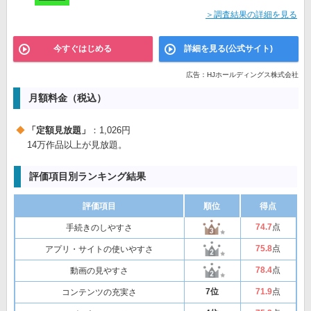
＞調査結果の詳細を見る
今すぐはじめる
詳細を見る(公式サイト)
広告：HJホールディングス株式会社
月額料金（税込）
「定額見放題」
：1,026円
14万作品以上が見放題。
評価項目別ランキング結果
評価項目
順位
得点
74
.7
点
手続きのしやすさ
75
.8
点
アプリ・サイトの使いやすさ
78
.4
点
動画の見やすさ
7位
71
.9
点
コンテンツの充実さ