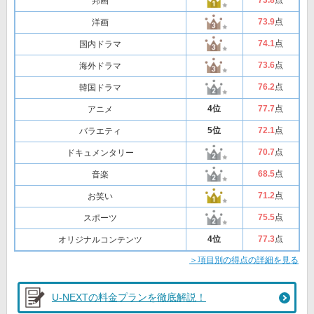
73
.8
点
邦画
73
.9
点
洋画
74
.1
点
国内ドラマ
73
.6
点
海外ドラマ
76
.2
点
韓国ドラマ
4位
77
.7
点
アニメ
5位
72
.1
点
バラエティ
70
.7
点
ドキュメンタリー
68
.5
点
音楽
71
.2
点
お笑い
75
.5
点
スポーツ
4位
77
.3
点
オリジナルコンテンツ
＞項目別の得点の詳細を見る
U-NEXTの料金プランを徹底解説！