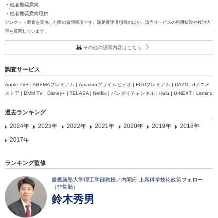
・他者推奨意向
・他者推奨意向理由
アンケート調査を実施した際の質問事項です。満足度評価項目のほか、該当サービスの利用状況や検討内
容を質問しています。
その他の設問内容はこちら
調査サービス
Apple TV+ | ABEMAプレミアム | Amazonプライムビデオ | FODプレミアム | DAZN | dアニメ
ストア | DMM TV | Disney+ | TELASA | Netflix | バンダイチャンネル | Hulu | U-NEXT | Lemino
過去ランキング
2024年
2023年
2022年
2021年
2020年
2019年
2018年
2017年
ランキング監修
慶應義塾大学理工学部教授／内閣府 上席科学技術政策フェロー
（非常勤）
鈴木秀男