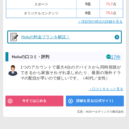
5位
71
.7
点
スポーツ
6位
75
.1
点
オリジナルコンテンツ
＞項目別の得点の詳細を見る
Huluの料金プランを解説！
Huluの口コミ・評判
17件
1つのアカウントで最大4台のデバイスから同時視聴が
できるから家族それぞれ楽しめたり、最新の海外ドラ
マの配信が早いので嬉しいです。（40代／女性）
＞口コミをもっと見る
今すぐはじめる
詳細を見る(公式サイト)
広告：HJホールディングス株式会社