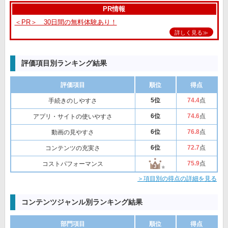
PR情報
＜PR＞ 30日間の無料体験あり！
詳しく見る≫
評価項目別ランキング結果
評価項目
順位
得点
5位
74
.4
点
手続きのしやすさ
6位
74
.6
点
アプリ・サイトの使いやすさ
6位
76
.8
点
動画の見やすさ
6位
72
.7
点
コンテンツの充実さ
75
.9
点
コストパフォーマンス
＞項目別の得点の詳細を見る
コンテンツジャンル別ランキング結果
部門項目
順位
得点