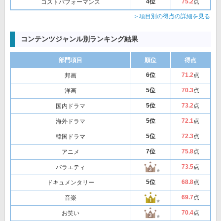
4位
75
.2
点
コストパフォーマンス
＞項目別の得点の詳細を見る
コンテンツジャンル別ランキング結果
部門項目
順位
得点
6位
71
.2
点
邦画
5位
70
.3
点
洋画
5位
73
.2
点
国内ドラマ
5位
72
.1
点
海外ドラマ
5位
72
.3
点
韓国ドラマ
7位
75
.8
点
アニメ
73
.5
点
バラエティ
5位
68
.8
点
ドキュメンタリー
69
.7
点
音楽
70
.4
点
お笑い