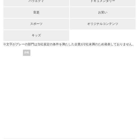
バラエティ
ドキュメンタリー
音楽
お笑い
スポーツ
オリジナルコンテンツ
キッズ
※文字がグレーの部門は当社規定の条件を満たした企業が2社未満のため発表しておりません。
PR