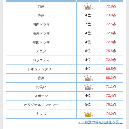
72
.8
点
邦画
4位
73
.0
点
洋画
7位
72
.5
点
国内ドラマ
4位
72
.4
点
海外ドラマ
4位
72
.8
点
韓国ドラマ
8位
75
.5
点
アニメ
4位
72
.9
点
バラエティ
4位
69
.5
点
ドキュメンタリー
68
.2
点
音楽
71
.1
点
お笑い
4位
72
.4
点
スポーツ
5位
76
.1
点
オリジナルコンテンツ
74
.5
点
キッズ
＞項目別の得点の詳細を見る