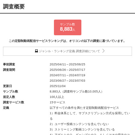
調査概要
サンプル数
8,883
人
この定額制動画配信サービスランキングは、オリコンの以下の調査に基づいています。
ジャンル・ランキング定義 調査詳細について
事前調査
2025/04/11～2025/06/25
調査期間
2025/06/26～2025/07/17
2024/07/11～2024/07/19
2023/06/27～2023/07/03
更新日
2025/11/04
サンプル数
8,883人（調査時サンプル数10,005人）
規定人数
100人以上
調査サービス数
15サービス
定義
以下すべての条件を満たす定額制動画配信サービス
1）料金体系として、サブスクリプション方式を採用してい
る
2）ユーザー投稿コンテンツを含んでいない
3）ストリーミング動画コンテンツを含んでいる
4）アダルトのみ、ギャンブルのみ、もしくはその両方のコ