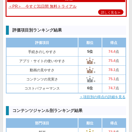
＜PR＞ 今すぐ31日間 無料トライアル
詳しく見る≫
評価項目別ランキング結果
評価項目
順位
得点
5位
74
.4
点
手続きのしやすさ
75
.4
点
アプリ・サイトの使いやすさ
78
.1
点
動画の見やすさ
75
.1
点
コンテンツの充実さ
6位
74
.7
点
コストパフォーマンス
＞項目別の得点の詳細を見る
コンテンツジャンル別ランキング結果
部門項目
順位
得点