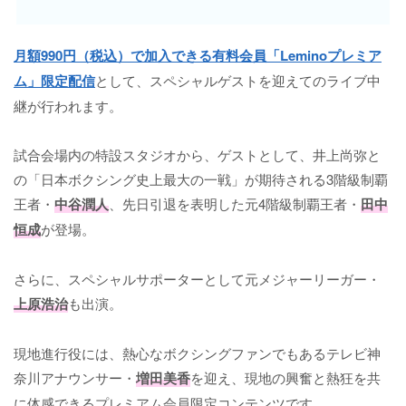
月額990円（税込）で加入できる有料会員「Leminoプレミア
ム」限定配信
として、スペシャルゲストを迎えてのライブ中
継が行われます。
試合会場内の特設スタジオから、ゲストとして、井上尚弥と
の「日本ボクシング史上最大の一戦」が期待される3階級制覇
王者・
中谷潤人
、先日引退を表明した元4階級制覇王者・
田中
恒成
が登場。
さらに、スペシャルサポーターとして元メジャーリーガー・
上原浩治
も出演。
現地進行役には、熱心なボクシングファンでもあるテレビ神
奈川アナウンサー・
増田美香
を迎え、現地の興奮と熱狂を共
に体感できるプレミアム会員限定コンテンツです。