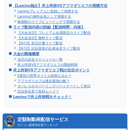
【Lemino独占】井上尚弥VSアフマダリエフの視聴方法
Leminoプレミアムに登録して視聴する
Leminoの無料会員として視聴する
映画館のライブビューイングで視聴する
ライブ配信内容の詳細【配信時間・内容】
【大会当日】プレミアム会員限定のライブ配信
【大会当日】無料ライブ配信
【9/13】前日計量ライブ配信
【9/12】試合直前の記者会見ライブ配信
大会の開催概要
当日の試合スケジュール一覧
井上尚弥VSアフマダリエフの開始時刻
井上尚弥VSアフマダリエフ戦の注目ポイント
5度目の世界タイトル防衛なるか？
アフマダリエフは過去最強の敵？
タパレスがスパーリングパートナーとして来日
試合前会見で友好ムード？
Leminoで井上尚弥戦をチェック！
定額制動画配信サービス
オリコン顧客満足度ランキング