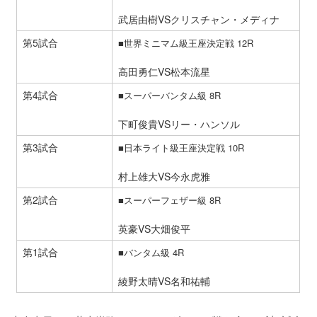
武居由樹VSクリスチャン・メディナ
第5試合
■世界ミニマム級王座決定戦 12R
高田勇仁VS松本流星
第4試合
■スーパーバンタム級 8R
下町俊貴VSリー・ハンソル
第3試合
■日本ライト級王座決定戦 10R
村上雄大VS今永虎雅
第2試合
■スーパーフェザー級 8R
英豪VS大畑俊平
第1試合
■バンタム級 4R
綾野太晴VS名和祐輔