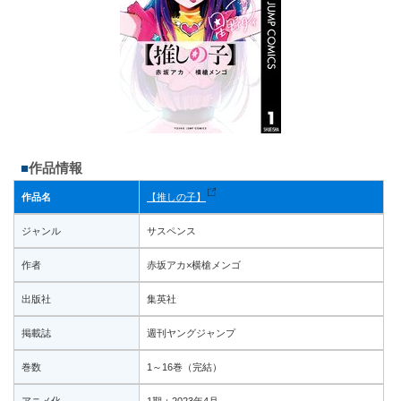
作品情報
作品名
【推しの子】
ジャンル
サスペンス
作者
赤坂アカ×横槍メンゴ
出版社
集英社
掲載誌
週刊ヤングジャンプ
巻数
1～16巻（完結）
アニメ化
1期：2023年4月～