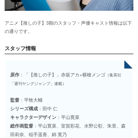
アニメ【推しの子】3期のスタッフ・声優キャスト情報は以下
の通りです。
スタッフ情報
原作
：「【推しの子】」赤坂アカ×横槍メンゴ
（集英社
「週刊ヤングジャンプ」連載）
監督
：平牧大輔
シリーズ構成
：田中 仁
キャラクターデザイン
：平山寛菜
総作画監督
：平山寛菜、室賀彩花、水野公彰、朱里、森
田莉奈、稲手遥香、錦 寛乃