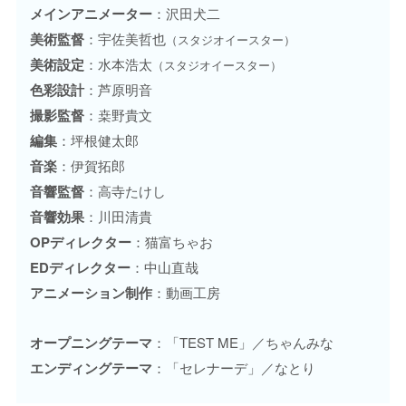
メインアニメーター
：沢田犬二
美術監督
：宇佐美哲也
（スタジオイースター）
美術設定
：水本浩太
（スタジオイースター）
色彩設計
：芦原明音
撮影監督
：桒野貴文
編集
：坪根健太郎
音楽
：伊賀拓郎
音響監督
：高寺たけし
音響効果
：川田清貴
OPディレクター
：猫富ちゃお
EDディレクター
：中山直哉
アニメーション制作
：動画工房
オープニングテーマ
：「TEST ME」／ちゃんみな
エンディングテーマ
：「セレナーデ」／なとり