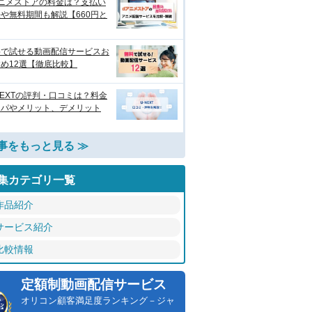
アニメストアの料金は？支払い
や無料期間も解説【660円と
料で試せる動画配信サービスお
め12選【徹底比較】
NEXTの評判・口コミは？料金
スパやメリット、デメリット
事をもっと見る ≫
集カテゴリ一覧
作品紹介
サービス紹介
比較情報
定額制動画配信サービス
オリコン顧客満足度ランキング－ジャ