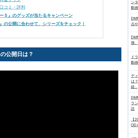
ンタ
口コミ・評判
動画サ
ー５』のグッズが当たるキャンペーン
DM
』の公開に合わせて、シリーズをチェック！
点
DM
徴
』の公開日は？
ド
動画
デ
は
経...
DM
ラ
説
【2
OD