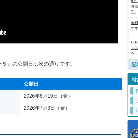
d
方法
7...
無
すす
U-
コ
を...
ー５』の公開日は次の通りです。
記
特
公開日
2026年6月19日（金）
2026年7月3日（金）