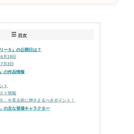
目次
リー５』の公開日は？
6月19日
7月3日
』の作品情報
ント
スト情報
５』を見る前に押さえるべきポイント！
」の主な登場キャラクター