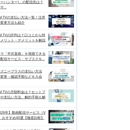
ーハンター)」の配信先は？
...
M TVの支払い方法一覧！注意
や変更方法も紹介
M TVの評判は？口コミから特
、メリット・デメリットを解説
ラマ「半沢直樹」を視聴できる
配信サービス・サブスクを...
ィズニープラスの支払い方法
？変更・確認手順などを入会
M TVの月額料金は？セットプ
ンや支払い方法、解約手順も解
026年】動画配信サービス（V
）おすすめ40選【徹底比較】