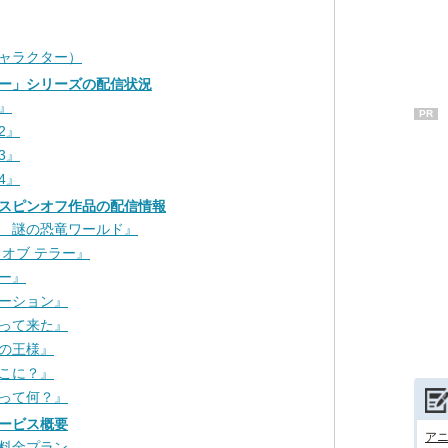
ャラクター）
ー」シリーズの配信状況
』
PR
2』
3』
4』
スピンオフ作品の配信情報
 謎の恐竜ワールド』
 オブ テラー』
ー』
ーション』
って来た』
の王様』
こに？』
って何？』
ービス概要
アニ
料金プラン